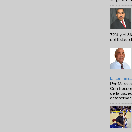
72% y el 8
del Estado 
la comunic
Por Marcos
Con frecue
de la traye
detenernos 