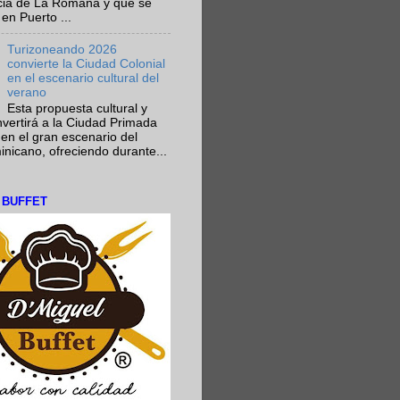
ncia de La Romana y que se
en Puerto ...
Turizoneando 2026
convierte la Ciudad Colonial
en el escenario cultural del
verano
Esta propuesta cultural y
onvertirá a la Ciudad Primada
en el gran escenario del
nicano, ofreciendo durante...
L BUFFET