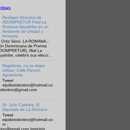
EÍDAS
Reeligen Directiva de
ADOMPRETUR Filial La
Romana-Bayahíbe en un
Ambiente de Unidad y
Armonía
 Ortiz Simó. LA ROMANA.-
ión Dominicana de Prensa
ADOMPRETUR), filial La
híbe, celebró sus elecci...
Regidores, no se dejen
utilizar; Calle Ramón
Agramonte
Tweet
elpidiotolentino@hotmail.co
otolentino@gmail.com
Dr. Julín Cabrera, El
Diputado de La Romana
Tweet
elpidiotolentino@hotmail.co
m ;
ntino@gmail.com Imprimir