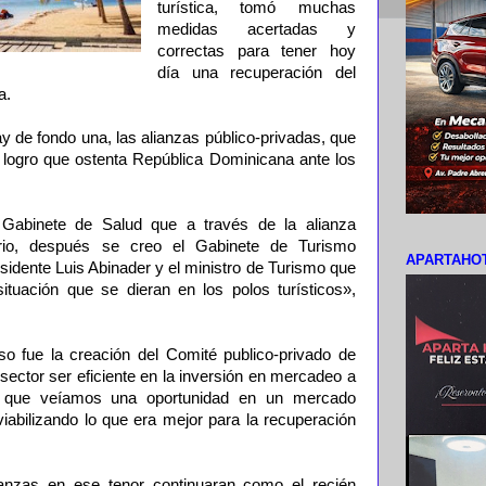
turística, tomó muchas
medidas acertadas y
correctas para tener hoy
día una recuperación del
a.
ay de fondo una, las alianzas público-privadas, que
logro que ostenta República Dominicana ante los
Gabinete de Salud que a través de la alianza
rio, después se creo el Gabinete de Turismo
APARTAHOT
sidente Luis Abinader y el ministro de Turismo que
 situación que se dieran en los polos turísticos»,
o fue la creación del Comité publico-privado de
 sector ser eficiente en la inversión en mercadeo a
de que veíamos una oportunidad en un mercado
abilizando lo que era mejor para la recuperación
lianzas en ese tenor continuaran como el recién