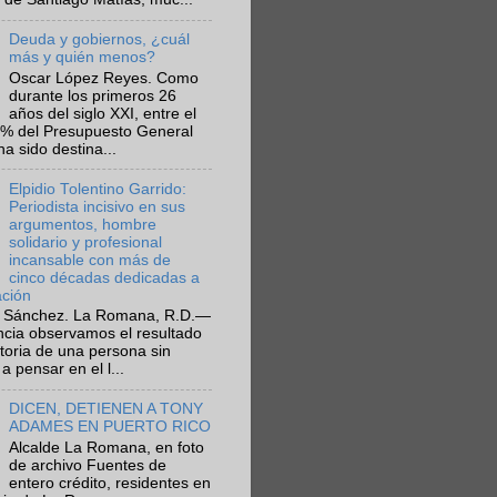
Deuda y gobiernos, ¿cuál
más y quién menos?
Oscar López Reyes. Como
durante los primeros 26
años del siglo XXI, entre el
6% del Presupuesto General
ha sido destina...
Elpidio Tolentino Garrido:
Periodista incisivo en sus
argumentos, hombre
solidario y profesional
incansable con más de
cinco décadas dedicadas a
ación
 Sánchez. La Romana, R.D.—
ncia observamos el resultado
ctoria de una persona sin
a pensar en el l...
DICEN, DETIENEN A TONY
ADAMES EN PUERTO RICO
Alcalde La Romana, en foto
de archivo Fuentes de
entero crédito, residentes en