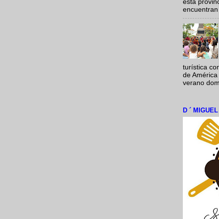
esta provi
encuentran 
turística c
de América 
verano domi
D ´ MIGUE