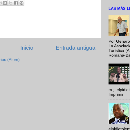
LAS MÁS L
Por Genaro
La Asociac
Inicio
Entrada antigua
Turística (
Romana-Baya
rios (Atom)
m ; elpidi
Imprimir
elpidiotole