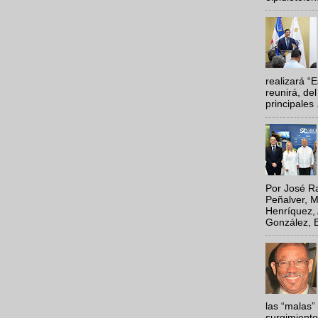
realizará “
reunirá, del
principales .
Por José Ra
Peñalver, M
Henríquez, 
González, E
las “malas”
surgimiento