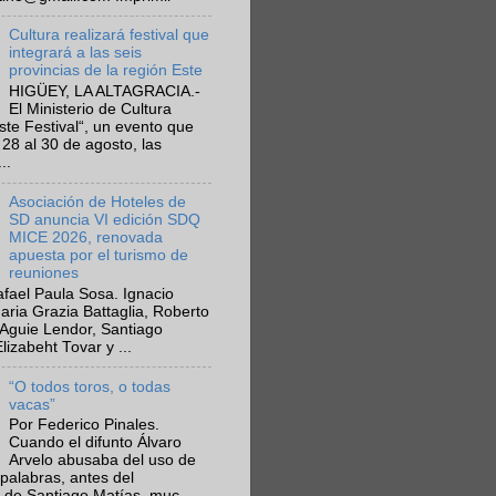
Cultura realizará festival que
integrará a las seis
provincias de la región Este
HIGÜEY, LA ALTAGRACIA.-
El Ministerio de Cultura
Este Festival“, un evento que
 28 al 30 de agosto, las
..
Asociación de Hoteles de
SD anuncia VI edición SDQ
MICE 2026, renovada
apuesta por el turismo de
reuniones
fael Paula Sosa. Ignacio
aria Grazia Battaglia, Roberto
Aguie Lendor, Santiago
lizabeht Tovar y ...
“O todos toros, o todas
vacas”
Por Federico Pinales.
Cuando el difunto Álvaro
Arvelo abusaba del uso de
 palabras, antes del
 de Santiago Matías, muc...