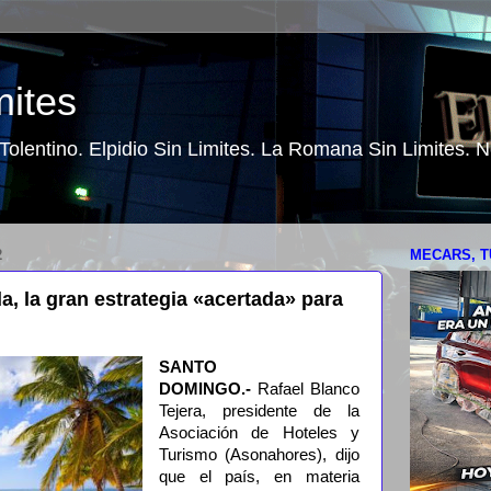
mites
o Tolentino. Elpidio Sin Limites. La Romana Sin Limites.
2
MECARS, T
a, la gran estrategia «acertada» para
SANTO
DOMINGO.-
Rafael Blanco
Tejera, presidente de la
Asociación de Hoteles y
Turismo (Asonahores), dijo
que el país, en materia