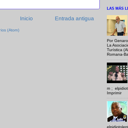
LAS MÁS L
Inicio
Entrada antigua
rios (Atom)
Por Genaro
La Asociac
Turística (
Romana-Baya
m ; elpidi
Imprimir
elpidiotole