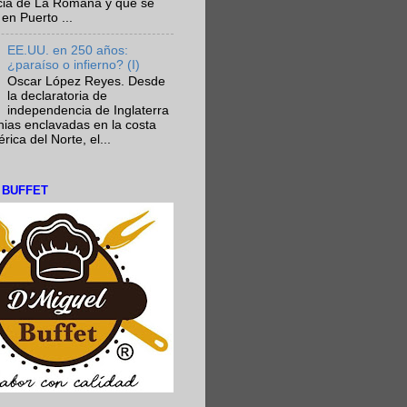
ncia de La Romana y que se
en Puerto ...
EE.UU. en 250 años:
¿paraíso o infierno? (I)
Oscar López Reyes. Desde
la declaratoria de
independencia de Inglaterra
nias enclavadas en la costa
ica del Norte, el...
L BUFFET