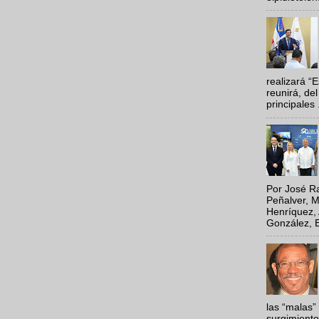
realizará “
reunirá, del
principales .
Por José Ra
Peñalver, M
Henríquez, 
González, E
las “malas”
surgimiento