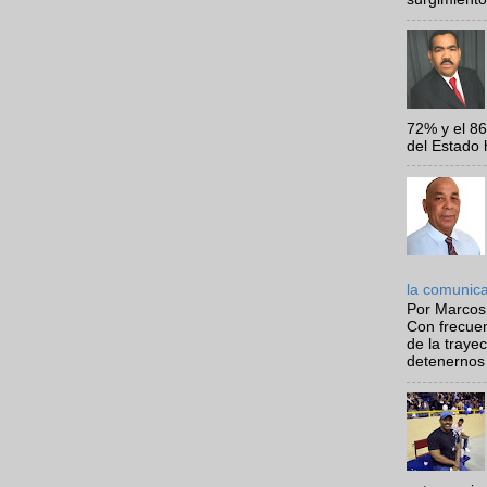
72% y el 8
del Estado 
la comunic
Por Marcos
Con frecue
de la traye
detenernos 