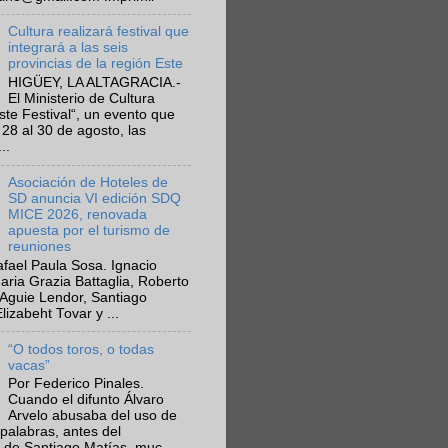
Cultura realizará festival que
integrará a las seis
provincias de la región Este
HIGÜEY, LA ALTAGRACIA.-
El Ministerio de Cultura
Este Festival“, un evento que
 28 al 30 de agosto, las
..
Asociación de Hoteles de
SD anuncia VI edición SDQ
MICE 2026, renovada
apuesta por el turismo de
reuniones
fael Paula Sosa. Ignacio
aria Grazia Battaglia, Roberto
Aguie Lendor, Santiago
lizabeht Tovar y ...
“O todos toros, o todas
vacas”
Por Federico Pinales.
Cuando el difunto Álvaro
Arvelo abusaba del uso de
 palabras, antes del
 de Santiago Matías, muc...