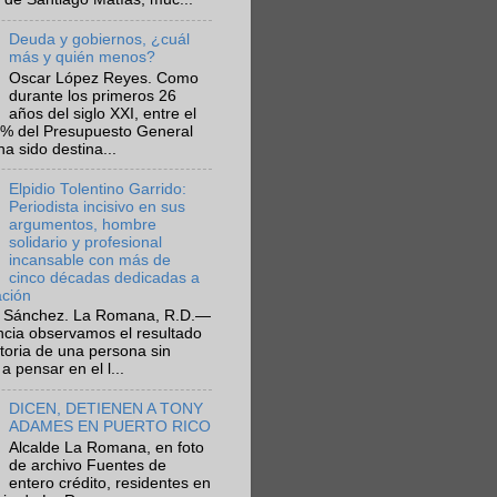
Deuda y gobiernos, ¿cuál
más y quién menos?
Oscar López Reyes. Como
durante los primeros 26
años del siglo XXI, entre el
6% del Presupuesto General
ha sido destina...
Elpidio Tolentino Garrido:
Periodista incisivo en sus
argumentos, hombre
solidario y profesional
incansable con más de
cinco décadas dedicadas a
ación
 Sánchez. La Romana, R.D.—
ncia observamos el resultado
ctoria de una persona sin
a pensar en el l...
DICEN, DETIENEN A TONY
ADAMES EN PUERTO RICO
Alcalde La Romana, en foto
de archivo Fuentes de
entero crédito, residentes en