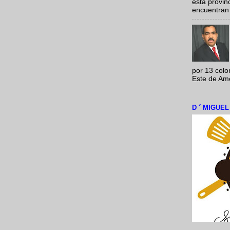
esta provi
encuentran 
por 13 colo
Este de Amér
D ´ MIGUE