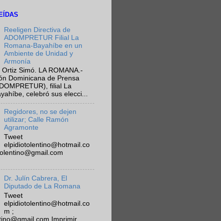
EÍDAS
Reeligen Directiva de
ADOMPRETUR Filial La
Romana-Bayahíbe en un
Ambiente de Unidad y
Armonía
 Ortiz Simó. LA ROMANA.-
ión Dominicana de Prensa
ADOMPRETUR), filial La
híbe, celebró sus elecci...
Regidores, no se dejen
utilizar; Calle Ramón
Agramonte
Tweet
elpidiotolentino@hotmail.co
otolentino@gmail.com
Dr. Julín Cabrera, El
Diputado de La Romana
Tweet
elpidiotolentino@hotmail.co
m ;
ntino@gmail.com Imprimir