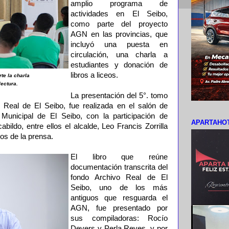
amplio programa de
actividades en El Seibo,
como parte del proyecto
AGN en las provincias, que
incluyó una puesta en
circulación, una charla a
estudiantes y donación de
libros a liceos.
te la charla
lectura.
La presentación del 5°. tomo
Real de El Seibo, fue realizada en el salón de
Municipal de El Seibo, con la participación de
APARTAHOT
bildo, entre ellos el alcalde, Leo Francis Zorrilla
s de la prensa.
El libro que reúne
documentación transcrita del
fondo Archivo Real de El
Seibo, uno de los más
antiguos que resguarda el
AGN, fue presentado por
sus compiladoras: Rocío
Devers y Perla Reyes, y por