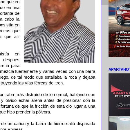
ano que en
ndo en una
ortante de
 a cabo la
nsistía en
 rocas que
a que allí
sistía en
y después
arena para
APARTAHOT
a mezcla fuertemente y varias veces con una barra
fuego, de tal modo que estallaba la roca y dejaba
truyendo las vías férreas del tren.
ntraba más distraído de lo normal, hablando con
y olvido echar arena antes de presionar con la
 fortuna de que la fricción de esta dio lugar a una
que hizo prender la pólvora.
de un cañón y la barra de hierro salió disparada
eñor Phineas.