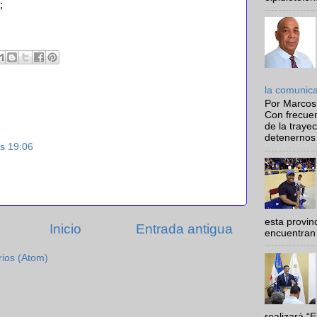
;
la comunic
Por Marcos
Con frecue
de la traye
detenernos 
as 19:06
esta provi
Inicio
Entrada antigua
encuentran 
rios (Atom)
realizará “