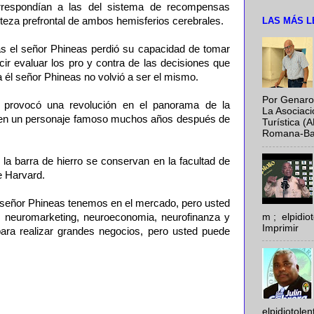
rrespondían a las del sistema de recompensas
LAS MÁS L
rteza prefrontal de ambos hemisferios cerebrales.
s el señor Phineas perdió su capacidad de tomar
cir evaluar los pro y contra de las decisiones que
a él señor Phineas no volvió a ser el mismo.
Por Genaro
 provocó una revolución en el panorama de la
La Asociac
o en un personaje famoso muchos años después de
Turística (
Romana-Baya
 la barra de hierro se conservan en la facultad de
e Harvard.
 señor Phineas tenemos en el mercado, pero usted
m ; elpidi
ia, neuromarketing, neuroeconomia, neurofinanza y
Imprimir
para realizar grandes negocios, pero usted puede
elpidiotole