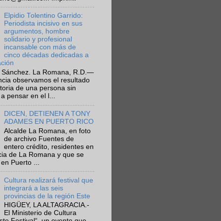
Elpidio Tolentino Garrido:
Periodista incisivo en sus
argumentos, hombre
solidario y profesional
incansable con más de
cinco décadas dedicadas a
ación
 Sánchez. La Romana, R.D.—
ncia observamos el resultado
ctoria de una persona sin
a pensar en el l...
DICEN, DETIENEN A TONY
ADAMES EN PUERTO RICO
Alcalde La Romana, en foto
de archivo Fuentes de
entero crédito, residentes en
ncia de La Romana y que se
en Puerto ...
Cultura realizará festival que
integrará a las seis
provincias de la región Este
HIGÜEY, LA ALTAGRACIA.-
El Ministerio de Cultura
Este Festival“, un evento que