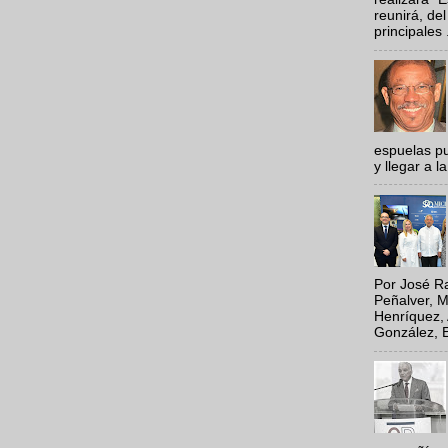
reunirá, del
principales .
espuelas pu
y llegar a la
Por José Ra
Peñalver, M
Henríquez, 
González, E