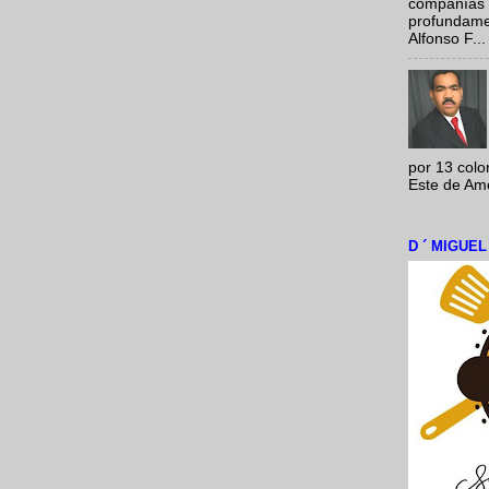
compañías 
profundamen
Alfonso F...
por 13 colo
Este de Amér
D ´ MIGUE