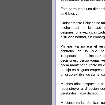
Esta barra tenía una dimens
de 6 kilos .
Curiosamente Phineas no mur
hecho casi no le pasó n
después, una vez cicatrizada 
a su vida normal, sin embarg
Phineas ya no era el res
contrario de lo que ha
irrespetuoso, era incapaz
decisiones, perdió varias v
podía mantener durante muc
trabajo en ninguna empresa 
un circo exhibiendo su herida
Muchos años después, a par
reconstruyó la dirección q
cerebrales había dañado.
Mediante varías técnicas ne