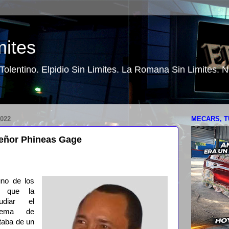
mites
o Tolentino. Elpidio Sin Limites. La Romana Sin Limites.
022
MECARS, T
señor Phineas Gage
no de los
s que la
udiar el
stema de
taba de un