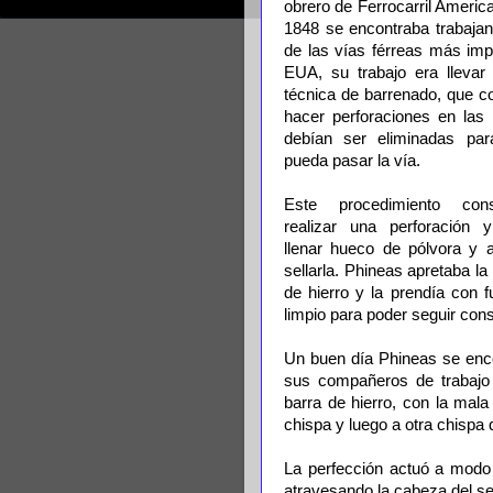
obrero de Ferrocarril Americ
1848 se encontraba trabaja
de las vías férreas más imp
EUA, su trabajo era llevar
técnica de barrenado, que co
hacer perforaciones en las
debían ser eliminadas par
pueda pasar la vía.
Este procedimiento con
realizar una perforación 
llenar hueco de pólvora y 
sellarla. Phineas apretaba l
de hierro y la prendía con 
limpio para poder seguir cons
Un buen día Phineas se enco
sus compañeros de trabajo 
barra de hierro, con la mala
chispa y luego a otra chispa 
La perfección actuó a modo 
atravesando la cabeza del s