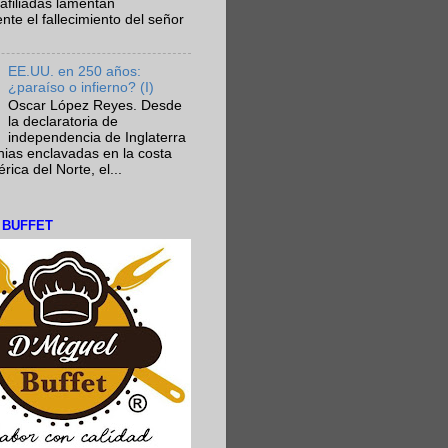
afiliadas lamentan
te el fallecimiento del señor
EE.UU. en 250 años:
¿paraíso o infierno? (I)
Oscar López Reyes. Desde
la declaratoria de
independencia de Inglaterra
nias enclavadas en la costa
ica del Norte, el...
L BUFFET