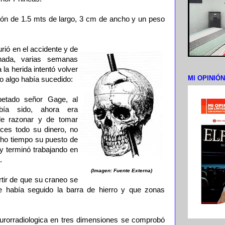
ión de 1.5 mts de largo, 3 cm de ancho y un peso
ió en el accidente y de
ada, varias semanas
la herida intentó volver
MI OPINIÓ
o algo había sucedido:
petado señor Gage, al
bía sido, ahora era
 de razonar y de tomar
eces todo su dinero, no
ho tiempo su puesto de
y terminó trabajando en
.
(Imagen: Fuente Externa)
tir de que su craneo se
ue había seguido la barra de hierro y que zonas
urorradiologica en tres dimensiones se comprobó