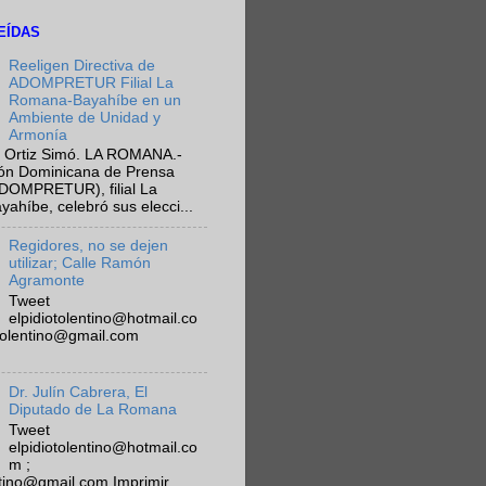
EÍDAS
Reeligen Directiva de
ADOMPRETUR Filial La
Romana-Bayahíbe en un
Ambiente de Unidad y
Armonía
 Ortiz Simó. LA ROMANA.-
ión Dominicana de Prensa
ADOMPRETUR), filial La
híbe, celebró sus elecci...
Regidores, no se dejen
utilizar; Calle Ramón
Agramonte
Tweet
elpidiotolentino@hotmail.co
otolentino@gmail.com
Dr. Julín Cabrera, El
Diputado de La Romana
Tweet
elpidiotolentino@hotmail.co
m ;
ntino@gmail.com Imprimir