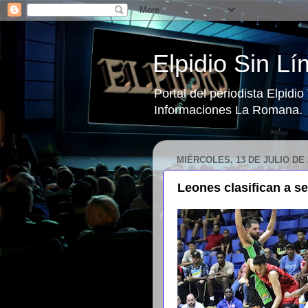
Elpidio Sin Lí
Portal del periodista Elpidi
Informaciones La Romana.
MIÉRCOLES, 13 DE JULIO DE 
Leones clasifican a s