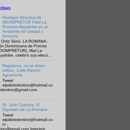
EÍDAS
Reeligen Directiva de
ADOMPRETUR Filial La
Romana-Bayahíbe en un
Ambiente de Unidad y
Armonía
 Ortiz Simó. LA ROMANA.-
ión Dominicana de Prensa
ADOMPRETUR), filial La
híbe, celebró sus elecci...
Regidores, no se dejen
utilizar; Calle Ramón
Agramonte
Tweet
elpidiotolentino@hotmail.co
otolentino@gmail.com
Dr. Julín Cabrera, El
Diputado de La Romana
Tweet
elpidiotolentino@hotmail.co
m ;
ntino@gmail.com Imprimir