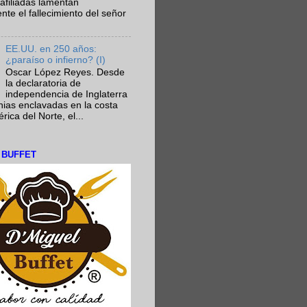
afiliadas lamentan
te el fallecimiento del señor
EE.UU. en 250 años:
¿paraíso o infierno? (I)
Oscar López Reyes. Desde
la declaratoria de
independencia de Inglaterra
nias enclavadas en la costa
ica del Norte, el...
L BUFFET