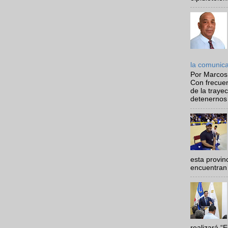
la comunic
Por Marcos
Con frecue
de la traye
detenernos 
esta provi
encuentran 
realizará “