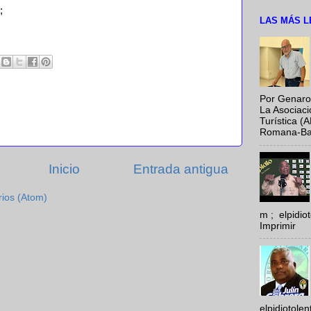
;
LAS MÁS L
Por Genaro
La Asociac
Turística (
Romana-Baya
Inicio
Entrada antigua
rios (Atom)
m ; elpidi
Imprimir
elpidiotole