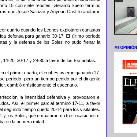
rtó 15 con siete rebotes; Gerardo Suero terminó
tras que Josué Salazar y Anyeuri Castillo anotaron
tercer cuarto cuando los Leones explotaron canastos
ica defensa para ganarlo 30-17. El último período
tas y la defensa de los Soles no pudo frenar la
MI OPINIÓ
, 14-20, 30-17 y 29-30 a favor de los Escarlatas.
n el primer cuarto, el cual estuvieron ganando 17-
se período, pero un tiempo pedido por el dirigente
ier, cambió drásticamente el escenario.
erfección la intensidad defensiva y provocaron el
dos. Así, el primer parcial terminó 17-11, a favor
el segundo tiempo quedó 20-14 para los visitantes.
1 y los Soles, que empataron en tres ocasiones el
iba en la primera mitad.