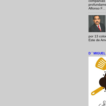
compañías 
profundamen
Alfonso F...
por 13 colo
Este de Amér
D ´ MIGUE