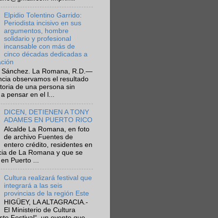
Elpidio Tolentino Garrido:
Periodista incisivo en sus
argumentos, hombre
solidario y profesional
incansable con más de
cinco décadas dedicadas a
ación
 Sánchez. La Romana, R.D.—
ncia observamos el resultado
ctoria de una persona sin
a pensar en el l...
DICEN, DETIENEN A TONY
ADAMES EN PUERTO RICO
Alcalde La Romana, en foto
de archivo Fuentes de
entero crédito, residentes en
ncia de La Romana y que se
en Puerto ...
Cultura realizará festival que
integrará a las seis
provincias de la región Este
HIGÜEY, LA ALTAGRACIA.-
El Ministerio de Cultura
Este Festival“, un evento que