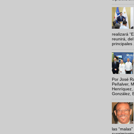
realizará “
reunirá, del
principales .
Por José Ra
Peñalver, M
Henríquez, 
González, E
las “malas”
surgimiento