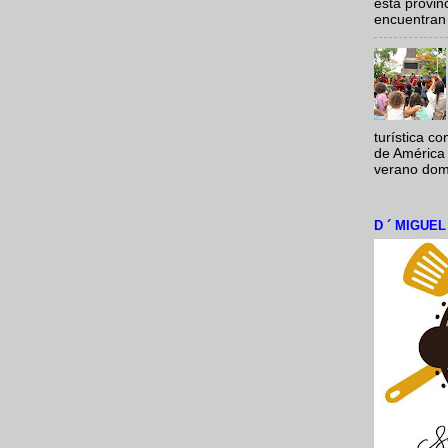
esta provi
encuentran 
turística c
de América 
verano domi
D ´ MIGUE