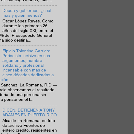
Deuda y gobiernos, ¿cuál
más y quién menos?
Oscar López Reyes. Como
durante los primeros 26
años del siglo XXI, entre el
6% del Presupuesto General
ha sido destina...
Elpidio Tolentino Garrido:
Periodista incisivo en sus
argumentos, hombre
solidario y profesional
incansable con más de
cinco décadas dedicadas a
ación
 Sánchez. La Romana, R.D.—
ncia observamos el resultado
ctoria de una persona sin
a pensar en el l...
DICEN, DETIENEN A TONY
ADAMES EN PUERTO RICO
Alcalde La Romana, en foto
de archivo Fuentes de
entero crédito, residentes en