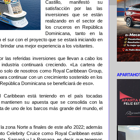
Castillo, manifestó su
satisfacción por las las
inversiones que se están
realizando en el sector de
los cruceros en República
Dominicana, tanto en la
n el sur con el proyecto que se estará iniciando en
rindar una mejor experiencia a los visitantes.
r las referidas inversiones que llevan a cabo los
 industria continuará creciendo. «La cartera de
, no solo de nosotros como Royal Caribbean Group,
APARTAHOT
 para continuar con un crecimiento sostenido en los
 República Dominicana se beneficiará de eso».
l Caribbean está teniendo en el país tocadas
o mantienen su apuesta que se consolida con la
ata de uno de los barcos más grande del mundo, el
 la zona Norte a finales de este año 2022; además
nto Celebrity Cruice como Royal Caribbean están
lata, Samaná y La Romana, es decir, que tenemos