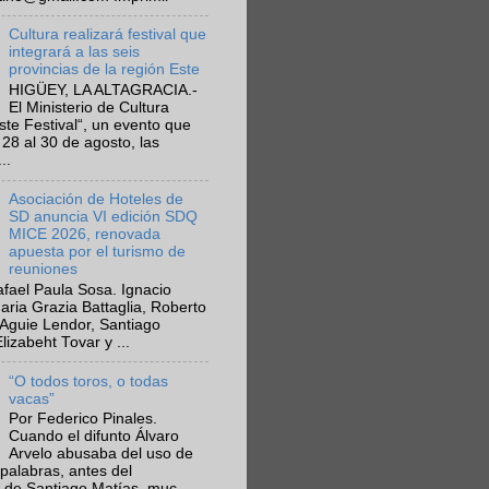
Cultura realizará festival que
integrará a las seis
provincias de la región Este
HIGÜEY, LA ALTAGRACIA.-
El Ministerio de Cultura
Este Festival“, un evento que
 28 al 30 de agosto, las
..
Asociación de Hoteles de
SD anuncia VI edición SDQ
MICE 2026, renovada
apuesta por el turismo de
reuniones
fael Paula Sosa. Ignacio
aria Grazia Battaglia, Roberto
Aguie Lendor, Santiago
lizabeht Tovar y ...
“O todos toros, o todas
vacas”
Por Federico Pinales.
Cuando el difunto Álvaro
Arvelo abusaba del uso de
 palabras, antes del
 de Santiago Matías, muc...