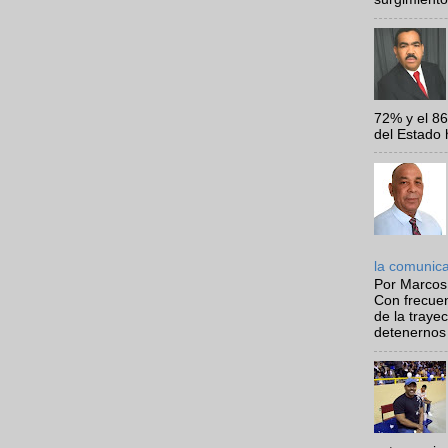
72% y el 8
del Estado 
la comunic
Por Marcos
Con frecue
de la traye
detenernos 