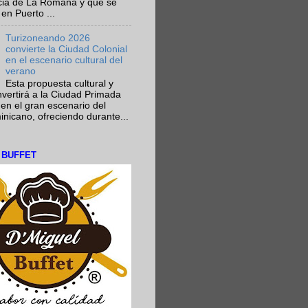
ncia de La Romana y que se
en Puerto ...
Turizoneando 2026
convierte la Ciudad Colonial
en el escenario cultural del
verano
Esta propuesta cultural y
onvertirá a la Ciudad Primada
en el gran escenario del
nicano, ofreciendo durante...
L BUFFET