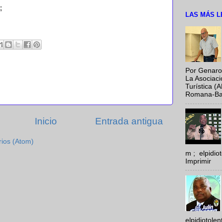
;
LAS MÁS L
Por Genaro
La Asociac
Turística (
Romana-Baya
Inicio
Entrada antigua
rios (Atom)
m ; elpidi
Imprimir
elpidiotole