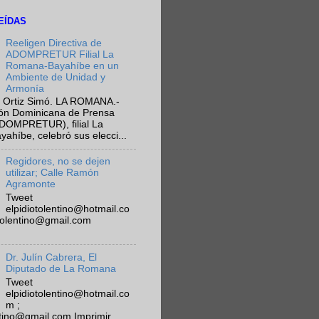
EÍDAS
Reeligen Directiva de
ADOMPRETUR Filial La
Romana-Bayahíbe en un
Ambiente de Unidad y
Armonía
 Ortiz Simó. LA ROMANA.-
ión Dominicana de Prensa
ADOMPRETUR), filial La
híbe, celebró sus elecci...
Regidores, no se dejen
utilizar; Calle Ramón
Agramonte
Tweet
elpidiotolentino@hotmail.co
otolentino@gmail.com
Dr. Julín Cabrera, El
Diputado de La Romana
Tweet
elpidiotolentino@hotmail.co
m ;
ntino@gmail.com Imprimir