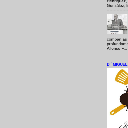
Henríquez, 
González, E
compañías 
profundamen
Alfonso F...
D ´ MIGUE