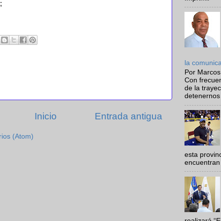
;
la comunic
Por Marcos
Con frecue
de la traye
detenernos 
Inicio
Entrada antigua
rios (Atom)
esta provi
encuentran 
realizará “