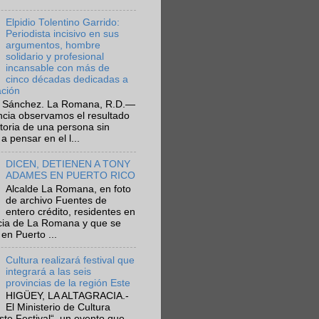
Elpidio Tolentino Garrido:
Periodista incisivo en sus
argumentos, hombre
solidario y profesional
incansable con más de
cinco décadas dedicadas a
ación
 Sánchez. La Romana, R.D.—
ncia observamos el resultado
ctoria de una persona sin
a pensar en el l...
DICEN, DETIENEN A TONY
ADAMES EN PUERTO RICO
Alcalde La Romana, en foto
de archivo Fuentes de
entero crédito, residentes en
ncia de La Romana y que se
en Puerto ...
Cultura realizará festival que
integrará a las seis
provincias de la región Este
HIGÜEY, LA ALTAGRACIA.-
El Ministerio de Cultura
Este Festival“, un evento que