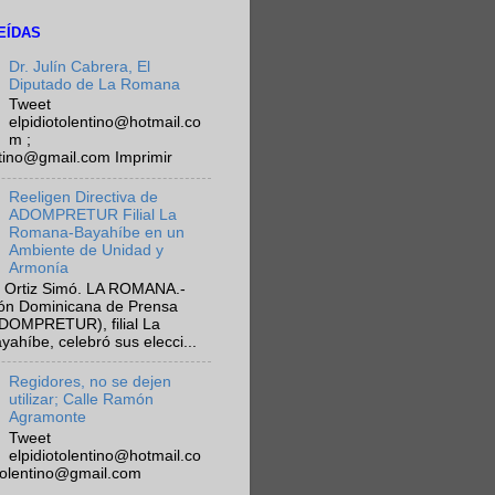
EÍDAS
Dr. Julín Cabrera, El
Diputado de La Romana
Tweet
elpidiotolentino@hotmail.co
m ;
ntino@gmail.com Imprimir
Reeligen Directiva de
ADOMPRETUR Filial La
Romana-Bayahíbe en un
Ambiente de Unidad y
Armonía
 Ortiz Simó. LA ROMANA.-
ión Dominicana de Prensa
ADOMPRETUR), filial La
híbe, celebró sus elecci...
Regidores, no se dejen
utilizar; Calle Ramón
Agramonte
Tweet
elpidiotolentino@hotmail.co
otolentino@gmail.com