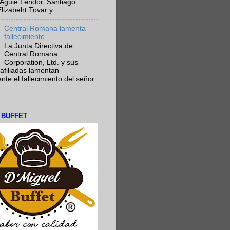
Aguie Lendor, Santiago
lizabeht Tovar y ...
Central Romana lamenta
fallecimiento
La Junta Directiva de
Central Romana
Corporation, Ltd. y sus
afiliadas lamentan
te el fallecimiento del señor
L BUFFET