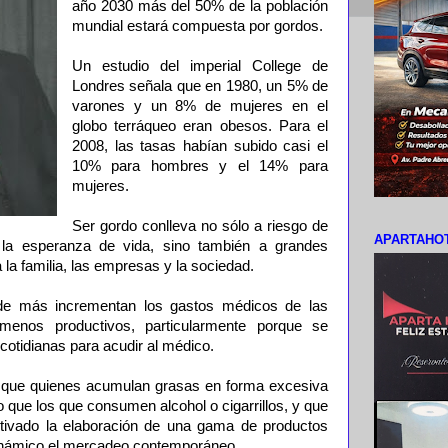
año 2030 más del 50% de la población
mundial estará compuesta por gordos.
Un estudio del imperial College de
Londres señala que en 1980, un 5% de
varones y un 8% de mujeres en el
globo terráqueo eran obesos. Para el
2008, las tasas habían subido casi el
10% para hombres y el 14% para
mujeres.
Ser gordo conlleva no sólo a riesgo de
APARTAHOT
 la esperanza de vida, sino también a grandes
la familia, las empresas y la sociedad.
de más incrementan los gastos médicos de las
menos productivos, particularmente porque se
otidianas para acudir al médico.
n que quienes acumulan grasas en forma excesiva
 que los que consumen alcohol o cigarrillos, y que
tivado la elaboración de una gama de productos
inámico el mercadeo contemporáneo.