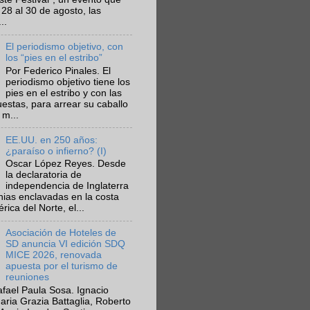
 28 al 30 de agosto, las
..
El periodismo objetivo, con
los “pies en el estribo”
Por Federico Pinales. El
periodismo objetivo tiene los
pies en el estribo y con las
estas, para arrear su caballo
 m...
EE.UU. en 250 años:
¿paraíso o infierno? (I)
Oscar López Reyes. Desde
la declaratoria de
independencia de Inglaterra
nias enclavadas en la costa
ica del Norte, el...
Asociación de Hoteles de
SD anuncia VI edición SDQ
MICE 2026, renovada
apuesta por el turismo de
reuniones
fael Paula Sosa. Ignacio
aria Grazia Battaglia, Roberto