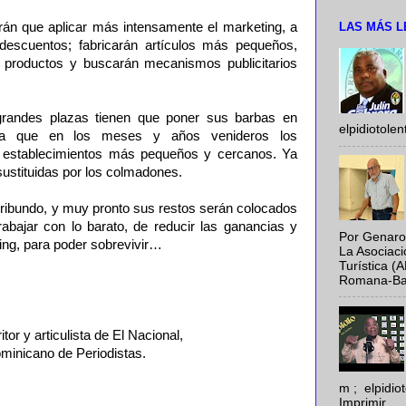
LAS MÁS L
rán que aplicar más intensamente el marketing, a
descuentos; fabricarán artículos más pequeños,
e productos y buscarán mecanismos publicitarios
grandes plazas tienen que poner sus barbas en
elpidiotole
ica que en los meses y años venideros los
s establecimientos más pequeños y cercanos. Ya
sustituidas por los colmadones.
ribundo, y muy pronto sus restos serán colocados
bajar con lo barato, de reducir las ganancias y
Por Genaro
ting, para poder sobrevivir…
La Asociac
Turística (
Romana-Baya
or y articulista de El Nacional,
minicano de Periodistas.
m ; elpidi
Imprimir