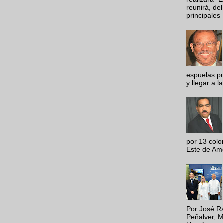
reunirá, del
principales .
espuelas pu
y llegar a la
por 13 colo
Este de Amér
Por José Ra
Peñalver, M