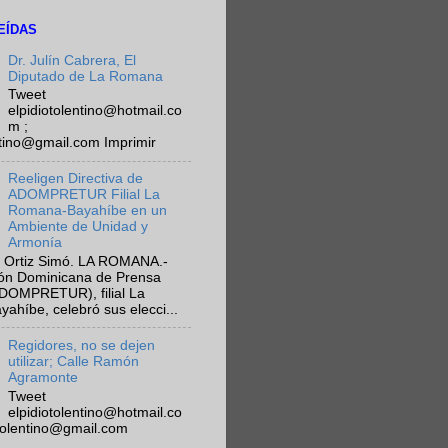
EÍDAS
Dr. Julín Cabrera, El
Diputado de La Romana
Tweet
elpidiotolentino@hotmail.co
m ;
ntino@gmail.com Imprimir
Reeligen Directiva de
ADOMPRETUR Filial La
Romana-Bayahíbe en un
Ambiente de Unidad y
Armonía
 Ortiz Simó. LA ROMANA.-
ión Dominicana de Prensa
ADOMPRETUR), filial La
híbe, celebró sus elecci...
Regidores, no se dejen
utilizar; Calle Ramón
Agramonte
Tweet
elpidiotolentino@hotmail.co
otolentino@gmail.com