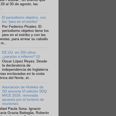
 28 al 30 de agosto, las
..
El periodismo objetivo, con
los “pies en el estribo”
Por Federico Pinales. El
periodismo objetivo tiene los
pies en el estribo y con las
estas, para arrear su caballo
 m...
EE.UU. en 250 años:
¿paraíso o infierno? (I)
Oscar López Reyes. Desde
la declaratoria de
independencia de Inglaterra
nias enclavadas en la costa
ica del Norte, el...
Asociación de Hoteles de
SD anuncia VI edición SDQ
MICE 2026, renovada
apuesta por el turismo de
reuniones
fael Paula Sosa. Ignacio
aria Grazia Battaglia, Roberto