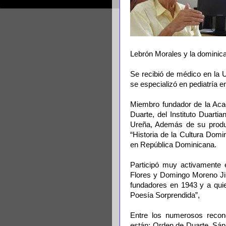
Lebrón Morales y la domini
Se recibió de médico en la
se especializó en pediatría e
Miembro fundador de la Ac
Duarte, del Instituto Duart
Ureña, Además de su produc
“Historia de la Cultura Dom
en República Dominicana.
Participó muy activamente e
Flores y Domingo Moreno Ji
fundadores en 1943 y a quie
Poesía Sorprendida”,
Entre los numerosos recon
están: Orden de Duarte, Sán