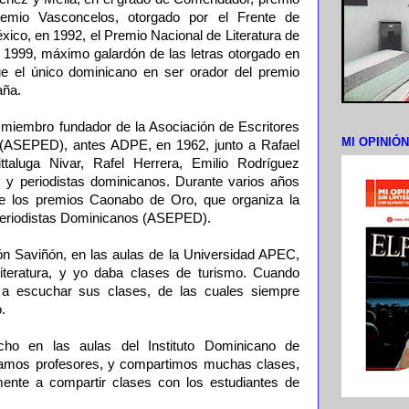
mio Vasconcelos, otorgado por el Frente de
xico, en 1992, el Premio Nacional de Literatura de
 1999, máximo galardón de las letras otorgado en
ue el único dominicano en ser orador del premio
aña.
miembro fundador de la Asociación de Escritores
MI OPINIÓ
 (ASEPED), antes ADPE, en 1962, junto a Rafael
ittaluga Nivar, Rafel Herrera, Emilio Rodríguez
s y periodistas dominicanos. Durante varios años
de los premios Caonabo de Oro, que organiza la
Periodistas Dominicanos (ASEPED).
n Saviñón, en las aulas de la Universidad APEC,
literatura, y yo daba clases de turismo. Cuando
 a escuchar sus clases, de las cuales siempre
.
o en las aulas del Instituto Dominicano de
ramos profesores, y compartimos muchas clases,
nte a compartir clases con los estudiantes de