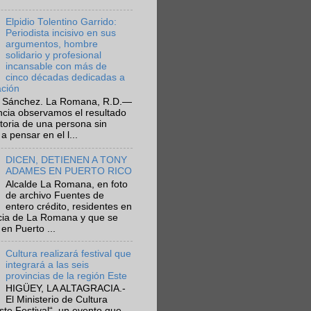
Elpidio Tolentino Garrido:
Periodista incisivo en sus
argumentos, hombre
solidario y profesional
incansable con más de
cinco décadas dedicadas a
ación
 Sánchez. La Romana, R.D.—
ncia observamos el resultado
ctoria de una persona sin
a pensar en el l...
DICEN, DETIENEN A TONY
ADAMES EN PUERTO RICO
Alcalde La Romana, en foto
de archivo Fuentes de
entero crédito, residentes en
ncia de La Romana y que se
en Puerto ...
Cultura realizará festival que
integrará a las seis
provincias de la región Este
HIGÜEY, LA ALTAGRACIA.-
El Ministerio de Cultura
Este Festival“, un evento que