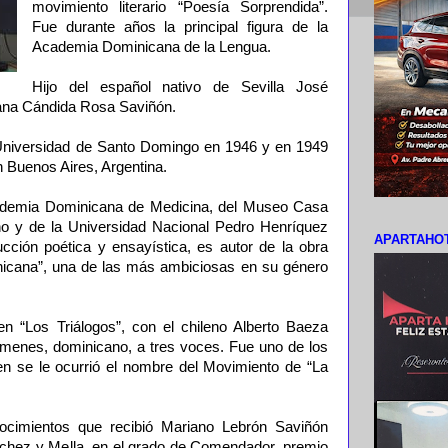
movimiento literario “Poesía Sorprendida”.
Fue durante años la principal figura de la
Academia Dominicana de la Lengua.
Hijo del español nativo de Sevilla José
cana Cándida Rosa Saviñón.
 Universidad de Santo Domingo en 1946 y en 1949
n Buenos Aires, Argentina.
ademia Dominicana de Medicina, del Museo Casa
iano y de la Universidad Nacional Pedro Henríquez
APARTAHOT
ción poética y ensayística, es autor de la obra
inicana”, una de las más ambiciosas en su género
n “Los Triálogos”, con el chileno Alberto Baeza
menes, dominicano, a tres voces. Fue uno de los
n se le ocurrió el nombre del Movimiento de “La
ocimientos que recibió Mariano Lebrón Saviñón
chez y Mella, en el grado de Comendador, premio