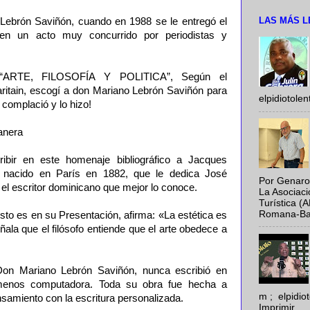
LAS MÁS L
ebrón Saviñón, cuando en 1988 se le entregó el
n un acto muy concurrido por periodistas y
o “ARTE, FILOSOFÍA Y POLITICA”, Según el
itain, escogí a don Mariano Lebrón Saviñón para
elpidiotole
 complació y lo hizo!
manera
ibir en este homenaje bibliográfico a Jacques
cés nacido en París en 1882, que le dedica José
Por Genaro
l escritor dominicano que mejor lo conoce.
La Asociac
Turística (
Romana-Baya
esto es en su Presentación, afirma: «La estética es
eñala que el filósofo entiende que el arte obedece a
on Mariano Lebrón Saviñón, nunca escribió en
enos computadora. Toda su obra fue hecha a
m ; elpidi
samiento con la escritura personalizada.
Imprimir