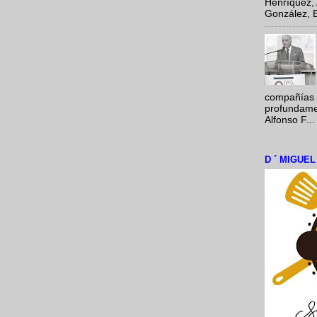
Henríquez, 
González, E
compañías 
profundamen
Alfonso F...
D ´ MIGUE