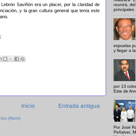
ebrón Saviñón era un placer, por la claridad de
reunirá, del
principales .
ciación, y la gran cultura general que tenía este
cano.
;
espuelas pu
y llegar a la
por 13 colo
Este de Amér
Inicio
Entrada antigua
rios (Atom)
Por José Ra
Peñalver, M