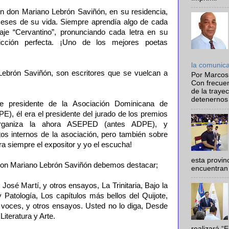
don Mariano Lebrón Saviñón, en su residencia,
meses de su vida. Siempre aprendía algo de cada
aje “Cervantino”, pronunciando cada letra en su
dicción perfecta. ¡Uno de los mejores poetas
la comunic
ebrón Saviñón, son escritores que se vuelcan a
Por Marcos
Con frecue
de la traye
detenernos 
 presidente de la Asociación Dominicana de
PE), él era el presidente del jurado de los premios
ganiza la ahora ASEPED (antes ADPE), y
s internos de la asociación, pero también sobre
era siempre el expositor y yo el escucha!
esta provi
e don Mariano Lebrón Saviñón debemos destacar;
encuentran 
José Martí, y otros ensayos, La Trinitaria, Bajo la
 y Patología, Los capítulos más bellos del Quijote,
s voces, y otros ensayos. Usted no lo diga, Desde
iteratura y Arte.
realizará “