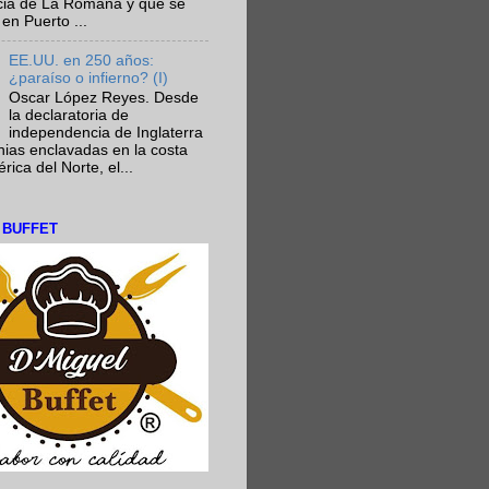
ncia de La Romana y que se
en Puerto ...
EE.UU. en 250 años:
¿paraíso o infierno? (I)
Oscar López Reyes. Desde
la declaratoria de
independencia de Inglaterra
nias enclavadas en la costa
ica del Norte, el...
L BUFFET