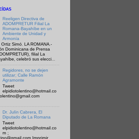
EÍDAS
Reeligen Directiva de
ADOMPRETUR Filial La
Romana-Bayahíbe en un
Ambiente de Unidad y
Armonía
 Ortiz Simó. LA ROMANA.-
ión Dominicana de Prensa
ADOMPRETUR), filial La
híbe, celebró sus elecci...
Regidores, no se dejen
utilizar; Calle Ramón
Agramonte
Tweet
elpidiotolentino@hotmail.co
otolentino@gmail.com
Dr. Julín Cabrera, El
Diputado de La Romana
Tweet
elpidiotolentino@hotmail.co
m ;
ntino@gmail.com Imprimir