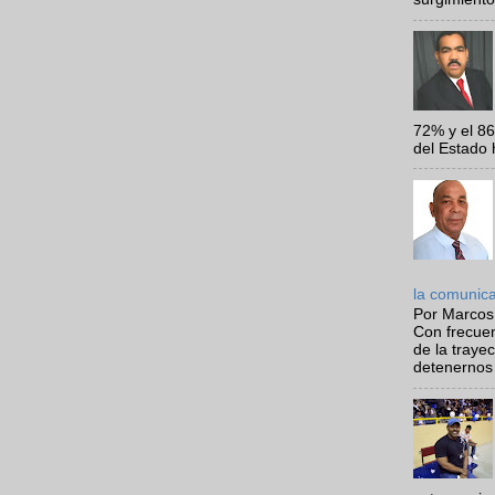
72% y el 8
del Estado 
la comunic
Por Marcos
Con frecue
de la traye
detenernos 