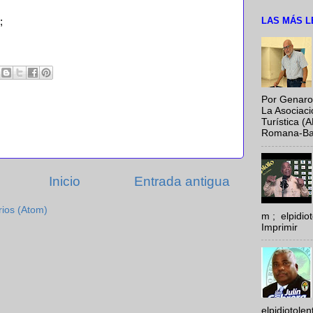
LAS MÁS L
;
Por Genaro
La Asociac
Turística (
Romana-Baya
Inicio
Entrada antigua
rios (Atom)
m ; elpidi
Imprimir
elpidiotole