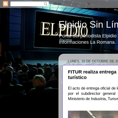
Elpidio Sin Lí
Portal del periodista Elpidi
Informaciones La Romana.
LUNES, 10 DE OCTUBRE DE 2
FITUR realiza entrega 
turístico
El acto de entrega oficial de
por el subdirector general
Ministerio de Industria, Tur