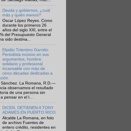
Deuda y gobiernos, ¿cuál
más y quién menos?
Oscar López Reyes. Como
durante los primeros 26
años del siglo XXI, entre el
6% del Presupuesto General
ha sido destina...
Elpidio Tolentino Garrido:
Periodista incisivo en sus
argumentos, hombre
solidario y profesional
incansable con más de
cinco décadas dedicadas a
ación
 Sánchez. La Romana, R.D.—
ncia observamos el resultado
ctoria de una persona sin
a pensar en el l...
DICEN, DETIENEN A TONY
ADAMES EN PUERTO RICO
Alcalde La Romana, en foto
de archivo Fuentes de
entero crédito, residentes en