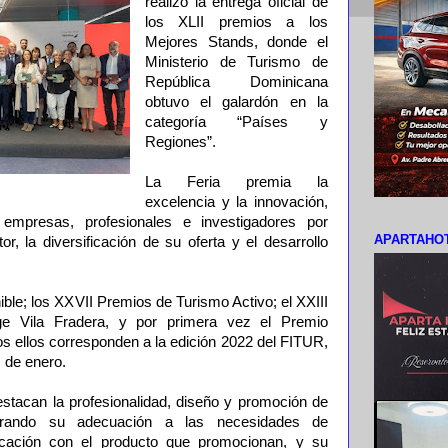
realizó la entrega oficial de
los XLII premios a los
Mejores Stands, donde el
Ministerio de Turismo de
República Dominicana
obtuvo el galardón en la
categoría “Países y
Regiones”.
La Feria premia la
excelencia y la innovación,
empresas, profesionales e investigadores por
APARTAHOT
or, la diversificación de su oferta y el desarrollo
ible; los XXVII Premios de Turismo Activo; el XXIII
ge Vila Fradera, y por primera vez el Premio
dos ellos corresponden a la edición 2022 del FITUR,
 de enero.
stacan la profesionalidad, diseño y promoción de
rando su adecuación a las necesidades de
ificación con el producto que promocionan, y su