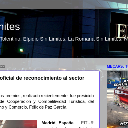
mites
o Tolentino. Elpidio Sin Limites. La Romana Sin Limites.
022
MECARS, T
oficial de reconocimiento al sector
 los premios, realizado recientemente, fue presidido
 de Cooperación y Competitividad Turística, del
ismo y Comercio, Félix de Paz García
Madrid, España.
– FITUR