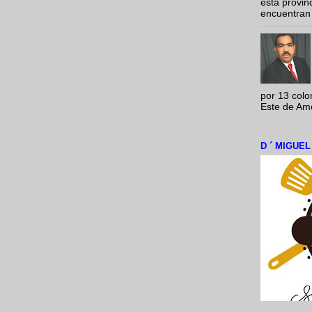
esta provi
encuentran 
por 13 colo
Este de Amér
D ´ MIGUE