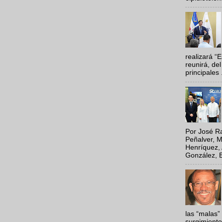
realizará “
reunirá, del
principales .
Por José Ra
Peñalver, M
Henríquez, 
González, E
las “malas”
surgimiento