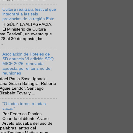
Cultura realizará festival que
integrará a las seis
provincias de la región Este
HIGÜEY, LA ALTAGRACIA.-
El Ministerio de Cultura
Este Festival“, un evento que
 28 al 30 de agosto, las
..
Asociación de Hoteles de
SD anuncia VI edición SDQ
MICE 2026, renovada
apuesta por el turismo de
reuniones
fael Paula Sosa. Ignacio
aria Grazia Battaglia, Roberto
Aguie Lendor, Santiago
lizabeht Tovar y ...
“O todos toros, o todas
vacas”
Por Federico Pinales.
Cuando el difunto Álvaro
Arvelo abusaba del uso de
 palabras, antes del
 de Santiago Matías, muc...