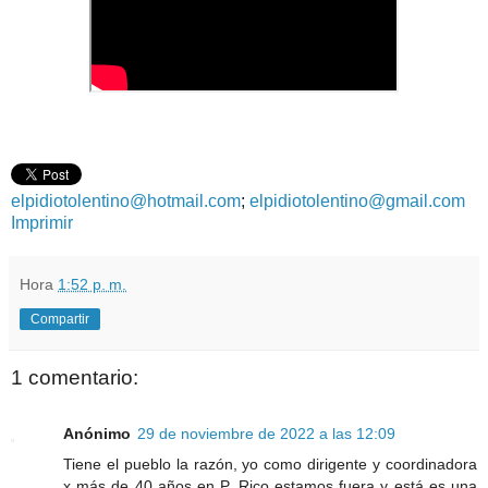
elpidiotolentino@hotmail.com
;
elpidiotolentino@gmail.com
Imprimir
Hora
1:52 p. m.
Compartir
1 comentario:
Anónimo
29 de noviembre de 2022 a las 12:09
Tiene el pueblo la razón, yo como dirigente y coordinadora
x más de 40 años en P. Rico estamos fuera y está es una