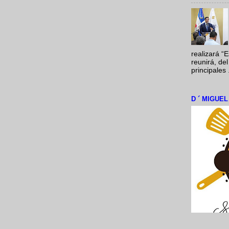
realizará “
reunirá, del
principales .
D ´ MIGUE