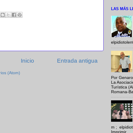
LAS MÁS L
elpidiotole
Inicio
Entrada antigua
rios (Atom)
Por Genaro
La Asociac
Turística (
Romana-Baya
m ; elpidi
Imprimir