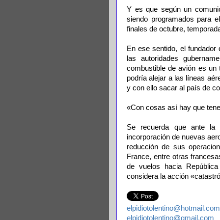
Y es que según un comunica
siendo programados para e
finales de octubre, temporad
En ese sentido, el fundador
las autoridades gubername
combustible de avión es un
podría alejar a las líneas a
y con ello sacar al país de c
«Con cosas así hay que tene
Se recuerda que ante la 
incorporación de nuevas aer
reducción de sus operacion
France, entre otras frances
de vuelos hacia República
considera la acción «catastr
elpidiotolentino@hotmail.com
elpidiotolentino@gmail.com