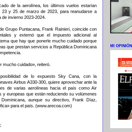
do de la aerolínea, los últimos vuelos estarían
l 23 y 25 de marzo de 2023, para reanudarse a
a de invierno 2023-2024.
 de Grupo Puntacana, Frank Rainieri, coincide con
ntales y externó que el impuesto adicional al
 tema que hay que ponerle mucho cuidado porque
MI OPINIÓ
éreas que prestan servicios a República Dominicana
ompetencia.
r mucho cuidado», reiteró.
posibilidad de lo expuesto Sky Cana, con la
onaves Airbus A330-300, quiere aprovechar ante la
es de varias aerolíneas hacia el país como Air
as y europeas que están reduciendo su volúmenes
 Dominicana, aunque su directivo, Frank Díaz,
ófica» para el país. (www.arecoa.com)
;