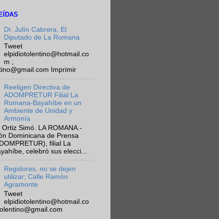
EÍDAS
Dr. Julín Cabrera, El
Diputado de La Romana
Tweet
elpidiotolentino@hotmail.co
m ;
ntino@gmail.com Imprimir
Reeligen Directiva de
ADOMPRETUR Filial La
Romana-Bayahíbe en un
Ambiente de Unidad y
Armonía
 Ortiz Simó. LA ROMANA.-
ión Dominicana de Prensa
ADOMPRETUR), filial La
híbe, celebró sus elecci...
Regidores, no se dejen
utilizar; Calle Ramón
Agramonte
Tweet
elpidiotolentino@hotmail.co
otolentino@gmail.com