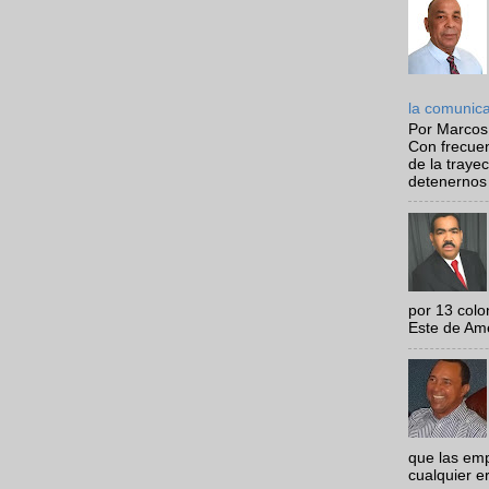
la comunic
Por Marcos
Con frecue
de la traye
detenernos 
por 13 colo
Este de Amér
que las em
cualquier e