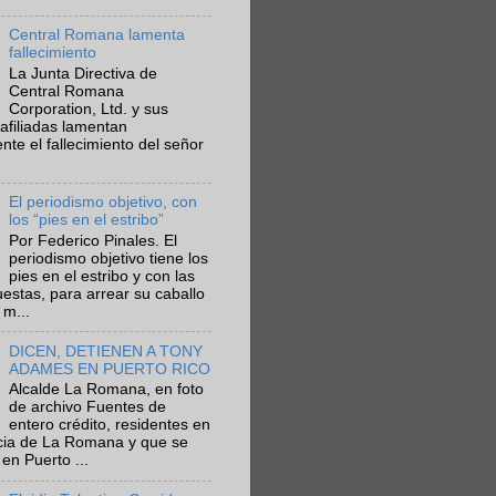
Central Romana lamenta
fallecimiento
La Junta Directiva de
Central Romana
Corporation, Ltd. y sus
afiliadas lamentan
te el fallecimiento del señor
El periodismo objetivo, con
los “pies en el estribo”
Por Federico Pinales. El
periodismo objetivo tiene los
pies en el estribo y con las
estas, para arrear su caballo
 m...
DICEN, DETIENEN A TONY
ADAMES EN PUERTO RICO
Alcalde La Romana, en foto
de archivo Fuentes de
entero crédito, residentes en
ncia de La Romana y que se
en Puerto ...