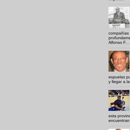
compañías 
profundamen
Alfonso F...
espuelas pu
y llegar a la
esta provi
encuentran 