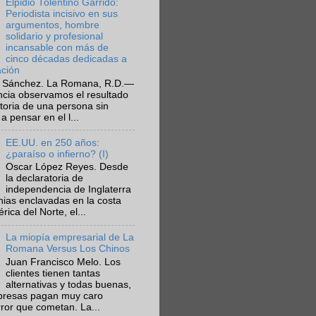
Elpidio Tolentino Garrido:
Periodista incisivo en sus
argumentos, hombre
solidario y profesional
incansable con más de
cinco décadas dedicadas a
ación
 Sánchez. La Romana, R.D.—
ncia observamos el resultado
ctoria de una persona sin
a pensar en el l...
EE.UU. en 250 años:
¿paraíso o infierno? (I)
Oscar López Reyes. Desde
la declaratoria de
independencia de Inglaterra
nias enclavadas en la costa
ica del Norte, el...
La miopía empresarial de La
Romana Versus Los Chinos
Juan Francisco Melo. Los
clientes tienen tantas
alternativas y todas buenas,
presas pagan muy caro
rror que cometan. La...