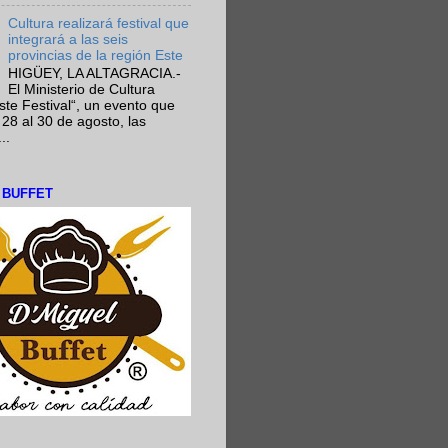
Cultura realizará festival que
integrará a las seis
provincias de la región Este
HIGÜEY, LA ALTAGRACIA.-
El Ministerio de Cultura
Este Festival“, un evento que
 28 al 30 de agosto, las
..
L BUFFET