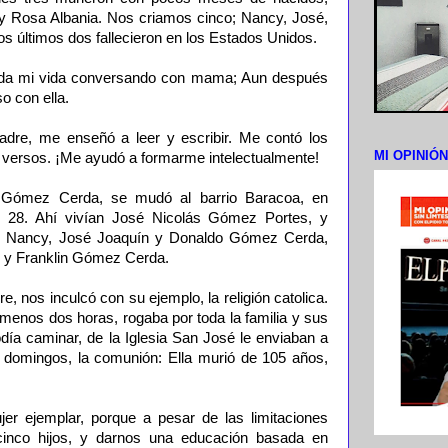
l y Rosa Albania. Nos criamos cinco; Nancy, José,
os últimos dos fallecieron en los Estados Unidos.
oda mi vida conversando con mama; Aun después
o con ella.
dre, me enseñó a leer y escribir. Me contó los
MI OPINIÓ
y versos. ¡Me ayudó a formarme intelectualmente!
a Gómez Cerda, se mudó al barrio Baracoa, en
o 28. Ahí vivían José Nicolás Gómez Portes, y
s; Nancy, José Joaquín y Donaldo Gómez Cerda,
z y Franklin Gómez Cerda.
, nos inculcó con su ejemplo, la religión catolica.
 menos dos horas, rogaba por toda la familia y sus
ía caminar, de la Iglesia San José le enviaban a
s domingos, la comunión: Ella murió de 105 años,
er ejemplar, porque a pesar de las limitaciones
cinco hijos, y darnos una educación basada en