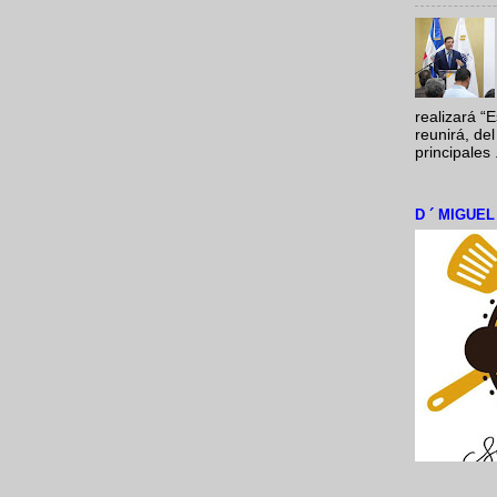
realizará “
reunirá, del
principales .
D ´ MIGUE