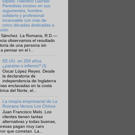
Elpidio Tolentino Garrido:
Periodista incisivo en sus
argumentos, hombre
solidario y profesional
incansable con más de
cinco décadas dedicadas a
ación
 Sánchez. La Romana, R.D.—
ncia observamos el resultado
ctoria de una persona sin
a pensar en el l...
EE.UU. en 250 años:
¿paraíso o infierno? (I)
Oscar López Reyes. Desde
la declaratoria de
independencia de Inglaterra
nias enclavadas en la costa
ica del Norte, el...
La miopía empresarial de La
Romana Versus Los Chinos
Juan Francisco Melo. Los
clientes tienen tantas
alternativas y todas buenas,
presas pagan muy caro
rror que cometan. La...