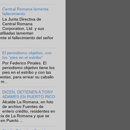
Central Romana lamenta
fallecimiento
La Junta Directiva de
Central Romana
Corporation, Ltd. y sus
afiliadas lamentan
te el fallecimiento del señor
El periodismo objetivo, con
los “pies en el estribo”
Por Federico Pinales. El
periodismo objetivo tiene los
pies en el estribo y con las
estas, para arrear su caballo
 m...
DICEN, DETIENEN A TONY
ADAMES EN PUERTO RICO
Alcalde La Romana, en foto
de archivo Fuentes de
entero crédito, residentes en
ncia de La Romana y que se
en Puerto ...