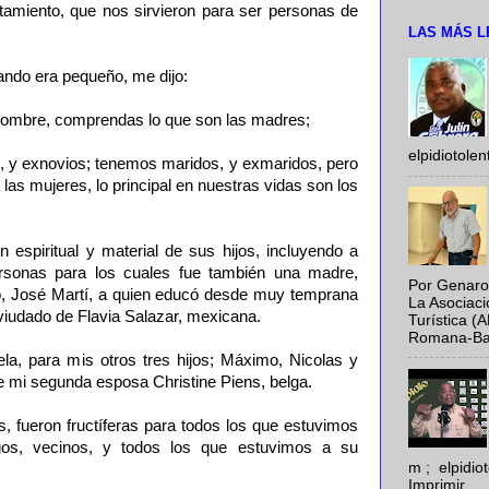
rtamiento, que nos sirvieron para ser personas de
LAS MÁS L
do era pequeño, me dijo:
hombre, comprendas lo que son las madres;
elpidiotole
 y exnovios; tenemos maridos, y exmaridos, pero
las mujeres, lo principal en nuestras vidas son los
n espiritual y material de sus hijos, incluyendo a
personas para los cuales fue también una madre,
Por Genaro
eto, José Martí, a quien educó desde muy temprana
La Asociac
nviudado de Flavia Salazar, mexicana.
Turística (
Romana-Baya
a, para mis otros tres hijos; Máximo, Nicolas y
e mi segunda esposa Christine Piens, belga.
s, fueron fructíferas para todos los que estuvimos
igos, vecinos, y todos los que estuvimos a su
m ; elpidi
Imprimir