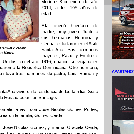
Murió el 3 de enero del año
2014, a los 105 años de
edad.
Ella quedó huérfana de
madre, muy joven. Junto a
sus hermanas Herminia y
Cecilia, estudiaron en el Asilo
Franklin y Donald,
Santa Ana. Sus hermanos
a y Nancy.
mayores; Rafael y Emilio se
os Unidos, en el año 1916, cuando se viajaba en
saron a la República Dominicana, Otro hermano,
APARTAHOT
én tuvo tres hermanos de padre; Luis, Ramón y
anta Ana vivió en la residencia de las familias Sosa
lle Restauración, en Santiago.
ometió a vivir con José Nicolas Gómez Portes,
crearon la familia; Gómez Cerda.
pá, José Nicolas Gómez, y mamá, Graciela Cerda,
uales tres murieron con pocos meses de nacidos,