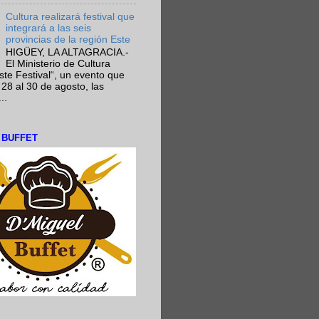
Cultura realizará festival que
integrará a las seis
provincias de la región Este
HIGÜEY, LA ALTAGRACIA.-
El Ministerio de Cultura
Este Festival“, un evento que
 28 al 30 de agosto, las
..
L BUFFET