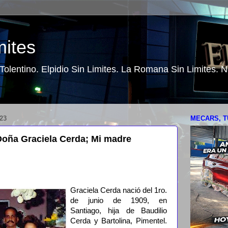
mites
o Tolentino. Elpidio Sin Limites. La Romana Sin Limites.
23
MECARS, T
oña Graciela Cerda; Mi madre
Graciela Cerda nació del 1ro.
de junio de 1909, en
Santiago, hija de Baudilio
Cerda y Bartolina, Pimentel.