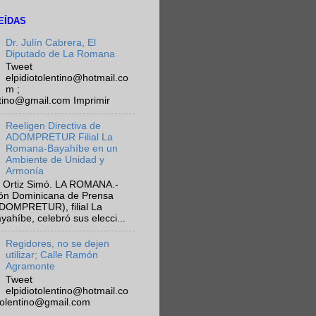
EÍDAS
Dr. Julín Cabrera, El
Diputado de La Romana
Tweet
elpidiotolentino@hotmail.co
m ;
ntino@gmail.com Imprimir
Reeligen Directiva de
ADOMPRETUR Filial La
Romana-Bayahíbe en un
Ambiente de Unidad y
Armonía
 Ortiz Simó. LA ROMANA.-
ión Dominicana de Prensa
ADOMPRETUR), filial La
híbe, celebró sus elecci...
Regidores, no se dejen
utilizar; Calle Ramón
Agramonte
Tweet
elpidiotolentino@hotmail.co
otolentino@gmail.com