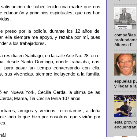
 satisfacción de haber tenido una madre que nos
le educación y principios espirituales, que nos han
vidas.
 preso por la policía, durante los 12 años del
compañías 
r, ella siempre me apoyó, y rezaba por mí, pues
profundamen
der a los trabajadores.
Alfonso F...
 residía en Santiago, en la calle Arte No. 28, en el
aba, desde Santo Domingo, donde trabajaba, casi
, para pasar un tiempo conversando con ella,
s, sus vivencias, siempre incluyendo a la familia.
espuelas pu
y llegar a la
 en Nueva York, Cecilia Cerda, la ultima de las
erda; Mama, Tia Cecilia tenía 107 años.
miliares, amigos y vecinos, recordamos, a doña
le todo lo que hizo por nosotros, que vivirán por
esta provi
es.
encuentran 
má!