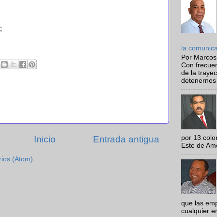
;
la comunic
Por Marcos
Con frecue
de la traye
detenernos 
Inicio
Entrada antigua
por 13 colo
Este de Amér
rios (Atom)
que las em
cualquier e