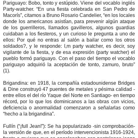
Pariguayo: Bobo, tonto y estúpido. Viene del vocablo inglés
Party-watcher. “En una fiesta celebrada en San Pedro de
Macorís”, citamos a Bruno Rosario Candelier, “en los locales
donde los americanos asistían, para prevenir algún ataque
de los guerrilleros, llamados gavilleros, algunos guardias
cuidaban a los fiesteros, y un curioso le pregunta a uno de
ellos: Por qué no entras al salón a bailar como los otros
soldados?, y le responde: I,m party watcher, es decir, soy
vigilante de la fiesta, y de esa expresión (party watcher) el
pueblo formó pariguayo. Con el paso del tiempo el vocablo
pariguayo adquirió la aceptación de tonto, zamuro, bruto”
(1).
Brigandina: en 1918, la compañía estadounidense Bridges
& Dine construyó 47 puentes de metales y pésima calidad -
entre ellos el del río Yaque del Norte en Santiago- en tiempo
récord, por lo que los dominicanos a las obras con vicios,
deficiencia o anormalidad comenzaron a señalarlas como
“hecho a la brigandina”.
Fullín (“¡full Jean!”): Se ha popularizado -sin comprobación-
la versión de que, en el período intervencionista 1916-1924,