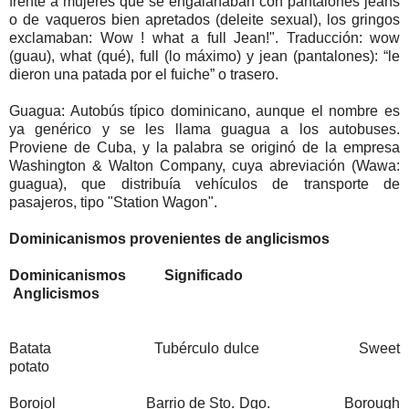
frente a mujeres que se engalanaban con pantalones jeans
o de vaqueros bien apretados (deleite sexual), los gringos
exclamaban: Wow ! what a full Jean!". Traducción: wow
(guau), what (qué), full (lo máximo) y jean (pantalones): “le
dieron una patada por el fuiche” o trasero.
Guagua: Autobús típico dominicano, aunque el nombre es
ya genérico y se les llama guagua a los autobuses.
Proviene de Cuba, y la palabra se originó de la empresa
Washington & Walton Company, cuya abreviación (Wawa:
guagua), que distribuía vehículos de transporte de
pasajeros, tipo "Station Wagon".
Dominicanismos provenientes de anglicismos
Dominicanismos Significado
Anglicismos
Batata Tubérculo dulce Sweet
potato
Borojol Barrio de Sto. Dgo. Borough