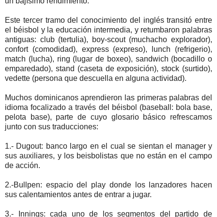
un bajísimo rendimiento.
Este tercer tramo del conocimiento del inglés transitó entre
el béisbol y la educación intermedia, y retumbaron palabras
antiguas: club (tertulia), boy-scout (muchacho explorador),
confort (comodidad), express (expreso), lunch (refrigerio),
match (lucha), ring (lugar de boxeo), sandwich (bocadillo o
emparedado), stand (caseta de exposición), stock (surtido),
vedette (persona que descuella en alguna actividad).
Muchos dominicanos aprendieron las primeras palabras del
idioma focalizado a través del béisbol (baseball: bola base,
pelota base), parte de cuyo glosario básico refrescamos
junto con sus traducciones:
1.- Dugout: banco largo en el cual se sientan el manager y
sus auxiliares, y los beisbolistas que no están en el campo
de acción.
2.-Bullpen: espacio del play donde los lanzadores hacen
sus calentamientos antes de entrar a jugar.
3.- Innings: cada uno de los segmentos del partido de