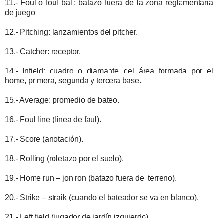
11.- Foul o foul ball: batazo fuera de la zona reglamentaria
de juego.
12.- Pitching: lanzamientos del pitcher.
13.- Catcher: receptor.
14.- Infield: cuadro o diamante del área formada por el
home, primera, segunda y tercera base.
15.- Average: promedio de bateo.
16.- Foul line (línea de faul).
17.- Score (anotación).
18.- Rolling (roletazo por el suelo).
19.- Home run – jon ron (batazo fuera del terreno).
20.- Strike – straik (cuando el bateador se va en blanco).
21.- Left field (jugador de jardín izquierdo).