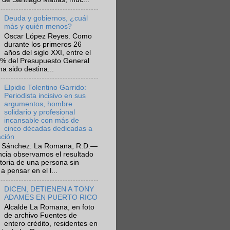
Deuda y gobiernos, ¿cuál
más y quién menos?
Oscar López Reyes. Como
durante los primeros 26
años del siglo XXI, entre el
6% del Presupuesto General
ha sido destina...
Elpidio Tolentino Garrido:
Periodista incisivo en sus
argumentos, hombre
solidario y profesional
incansable con más de
cinco décadas dedicadas a
ación
 Sánchez. La Romana, R.D.—
ncia observamos el resultado
ctoria de una persona sin
a pensar en el l...
DICEN, DETIENEN A TONY
ADAMES EN PUERTO RICO
Alcalde La Romana, en foto
de archivo Fuentes de
entero crédito, residentes en