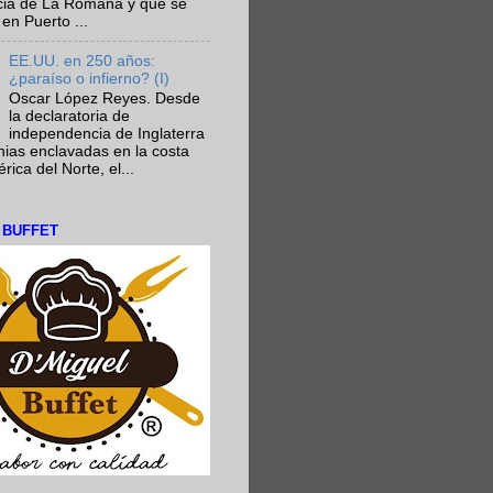
ncia de La Romana y que se
en Puerto ...
EE.UU. en 250 años:
¿paraíso o infierno? (I)
Oscar López Reyes. Desde
la declaratoria de
independencia de Inglaterra
nias enclavadas en la costa
ica del Norte, el...
L BUFFET