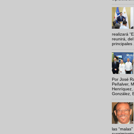
realizará “
reunirá, del
principales .
Por José Ra
Peñalver, M
Henríquez, 
González, E
las “malas”
surgimiento