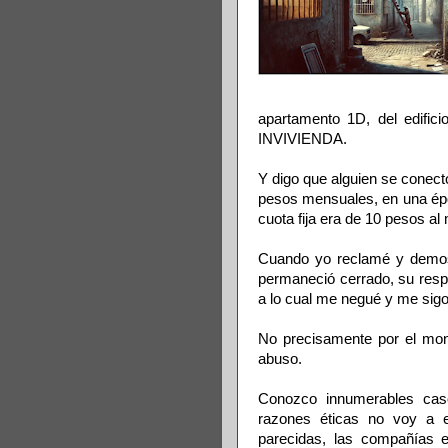
apartamento 1D, del edific
INVIVIENDA.
Y digo que alguien se conec
pesos mensuales, en una épo
cuota fija era de 10 pesos al
Cuando yo reclamé y demost
permaneció cerrado, su resp
a lo cual me negué y me sigo
No precisamente por el mont
abuso.
Conozco innumerables cas
razones éticas no voy a e
parecidas, las compañías e