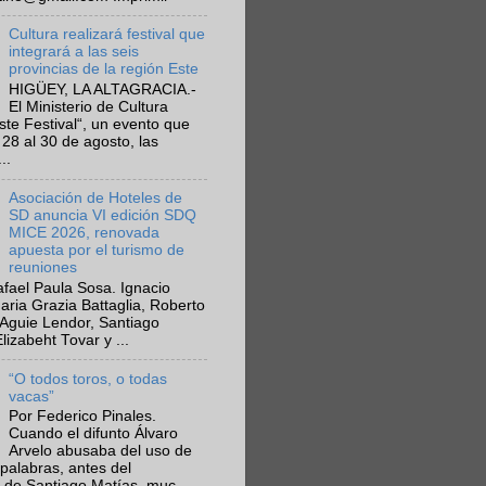
Cultura realizará festival que
integrará a las seis
provincias de la región Este
HIGÜEY, LA ALTAGRACIA.-
El Ministerio de Cultura
Este Festival“, un evento que
 28 al 30 de agosto, las
..
Asociación de Hoteles de
SD anuncia VI edición SDQ
MICE 2026, renovada
apuesta por el turismo de
reuniones
fael Paula Sosa. Ignacio
aria Grazia Battaglia, Roberto
Aguie Lendor, Santiago
lizabeht Tovar y ...
“O todos toros, o todas
vacas”
Por Federico Pinales.
Cuando el difunto Álvaro
Arvelo abusaba del uso de
 palabras, antes del
 de Santiago Matías, muc...