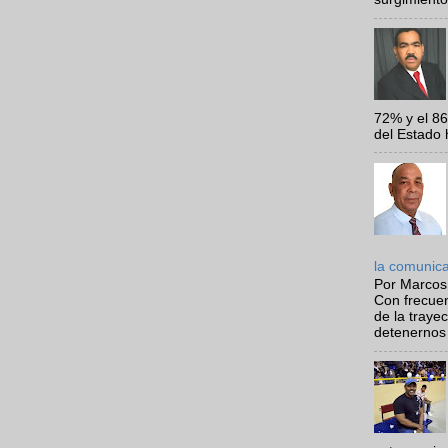
72% y el 8
del Estado 
la comunic
Por Marcos
Con frecue
de la traye
detenernos 