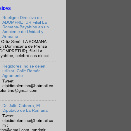
EÍDAS
Reeligen Directiva de
ADOMPRETUR Filial La
Romana-Bayahíbe en un
Ambiente de Unidad y
Armonía
 Ortiz Simó. LA ROMANA.-
ión Dominicana de Prensa
ADOMPRETUR), filial La
híbe, celebró sus elecci...
Regidores, no se dejen
utilizar; Calle Ramón
Agramonte
Tweet
elpidiotolentino@hotmail.co
otolentino@gmail.com
Dr. Julín Cabrera, El
Diputado de La Romana
Tweet
elpidiotolentino@hotmail.co
m ;
ntino@gmail.com Imprimir