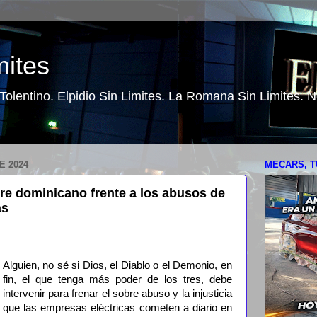
mites
o Tolentino. Elpidio Sin Limites. La Romana Sin Limites.
E 2024
MECARS, T
re dominicano frente a los abusos de
as
Alguien, no sé si Dios, el Diablo o el Demonio, en
fin, el que tenga más poder de los tres, debe
intervenir para frenar el sobre abuso y la injusticia
que las empresas eléctricas cometen a diario en