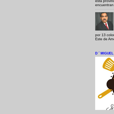
esta provi
encuentran 
por 13 colo
Este de Amér
D ´ MIGUE