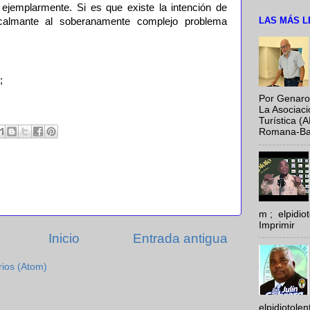
ejemplarmente. Si es que existe la intención de
LAS MÁS L
 calmante al soberanamente complejo problema
;
Por Genaro
La Asociac
Turística (
Romana-Baya
m ; elpidi
Imprimir
Inicio
Entrada antigua
rios (Atom)
elpidiotole