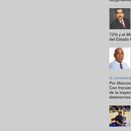
72% y el 8
del Estado 
la comunic
Por Marcos
Con frecue
de la traye
detenernos 