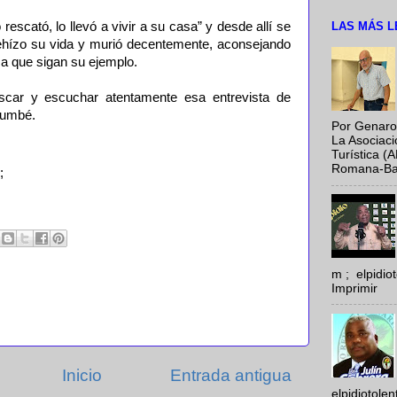
LAS MÁS L
rescató, lo llevó a vivir a su casa” y desde allí se
rehízo su vida y murió decentemente, aconsejando
 a que sigan su ejemplo.
car y escuchar atentamente esa entrevista de
Cumbé.
Por Genaro
La Asociac
Turística (
Romana-Baya
;
m ; elpidi
Imprimir
Inicio
Entrada antigua
elpidiotole