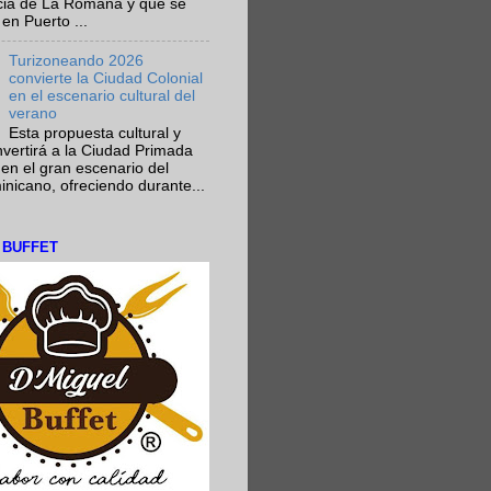
ncia de La Romana y que se
en Puerto ...
Turizoneando 2026
convierte la Ciudad Colonial
en el escenario cultural del
verano
Esta propuesta cultural y
onvertirá a la Ciudad Primada
en el gran escenario del
nicano, ofreciendo durante...
L BUFFET