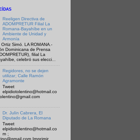
EÍDAS
Reeligen Directiva de
ADOMPRETUR Filial La
Romana-Bayahíbe en un
Ambiente de Unidad y
Armonía
 Ortiz Simó. LA ROMANA.-
ión Dominicana de Prensa
ADOMPRETUR), filial La
híbe, celebró sus elecci...
Regidores, no se dejen
utilizar; Calle Ramón
Agramonte
Tweet
elpidiotolentino@hotmail.co
otolentino@gmail.com
Dr. Julín Cabrera, El
Diputado de La Romana
Tweet
elpidiotolentino@hotmail.co
m ;
ntino@gmail.com Imprimir