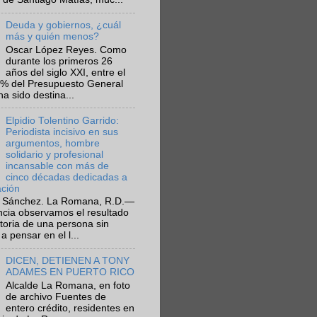
Deuda y gobiernos, ¿cuál
más y quién menos?
Oscar López Reyes. Como
durante los primeros 26
años del siglo XXI, entre el
6% del Presupuesto General
ha sido destina...
Elpidio Tolentino Garrido:
Periodista incisivo en sus
argumentos, hombre
solidario y profesional
incansable con más de
cinco décadas dedicadas a
ación
 Sánchez. La Romana, R.D.—
ncia observamos el resultado
ctoria de una persona sin
a pensar en el l...
DICEN, DETIENEN A TONY
ADAMES EN PUERTO RICO
Alcalde La Romana, en foto
de archivo Fuentes de
entero crédito, residentes en