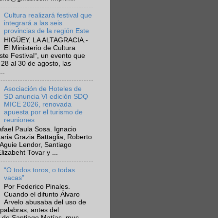
Cultura realizará festival que
integrará a las seis
provincias de la región Este
HIGÜEY, LA ALTAGRACIA.-
El Ministerio de Cultura
Este Festival“, un evento que
 28 al 30 de agosto, las
..
Asociación de Hoteles de
SD anuncia VI edición SDQ
MICE 2026, renovada
apuesta por el turismo de
reuniones
fael Paula Sosa. Ignacio
aria Grazia Battaglia, Roberto
Aguie Lendor, Santiago
lizabeht Tovar y ...
“O todos toros, o todas
vacas”
Por Federico Pinales.
Cuando el difunto Álvaro
Arvelo abusaba del uso de
 palabras, antes del
 de Santiago Matías, muc...