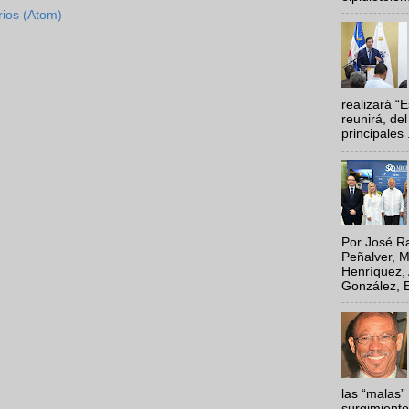
rios (Atom)
realizará “
reunirá, del
principales .
Por José Ra
Peñalver, M
Henríquez, 
González, E
las “malas”
surgimiento