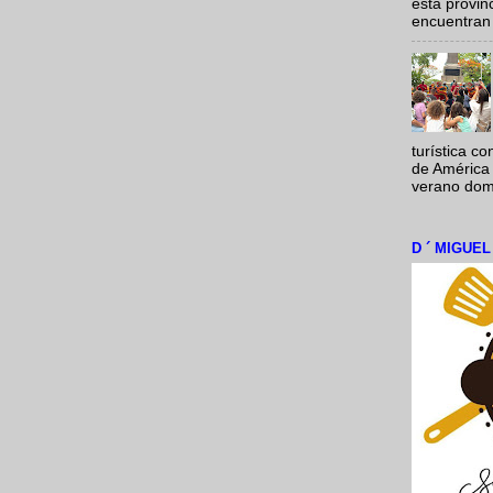
esta provi
encuentran 
turística c
de América 
verano domi
D ´ MIGUE