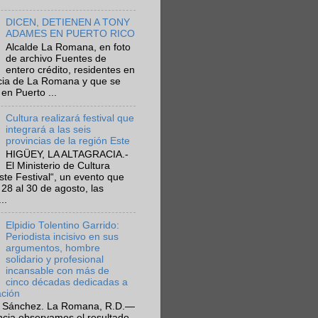
DICEN, DETIENEN A TONY
ADAMES EN PUERTO RICO
Alcalde La Romana, en foto
de archivo Fuentes de
entero crédito, residentes en
ncia de La Romana y que se
en Puerto ...
Cultura realizará festival que
integrará a las seis
provincias de la región Este
HIGÜEY, LA ALTAGRACIA.-
El Ministerio de Cultura
Este Festival“, un evento que
 28 al 30 de agosto, las
..
Elpidio Tolentino Garrido:
Periodista incisivo en sus
argumentos, hombre
solidario y profesional
incansable con más de
cinco décadas dedicadas a
ación
 Sánchez. La Romana, R.D.—
ncia observamos el resultado