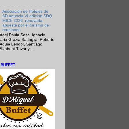
Asociación de Hoteles de
SD anuncia VI edición SDQ
MICE 2026, renovada
apuesta por el turismo de
reuniones
fael Paula Sosa. Ignacio
aria Grazia Battaglia, Roberto
Aguie Lendor, Santiago
lizabeht Tovar y ...
L BUFFET