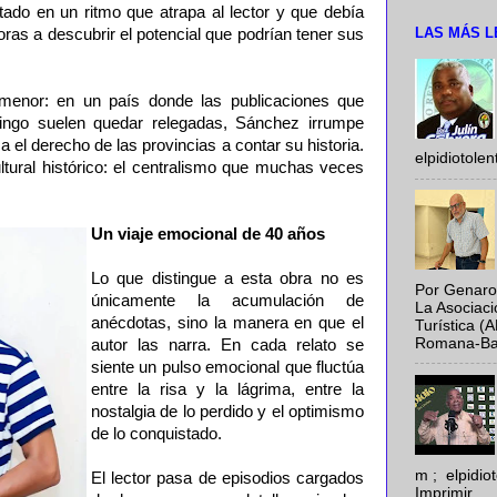
tado en un ritmo que atrapa al lector y que debía
LAS MÁS L
toras a descubrir el potencial que podrían tener sus
menor: en un país donde las publicaciones que
ngo suelen quedar relegadas, Sánchez irrumpe
 el derecho de las provincias a contar su historia.
elpidiotole
ltural histórico: el centralismo que muchas veces
Un viaje emocional de 40 años
Lo que distingue a esta obra no es
Por Genaro
únicamente la acumulación de
La Asociac
anécdotas, sino la manera en que el
Turística (
Romana-Baya
autor las narra. En cada relato se
siente un pulso emocional que fluctúa
entre la risa y la lágrima, entre la
nostalgia de lo perdido y el optimismo
de lo conquistado.
m ; elpidi
El lector pasa de episodios cargados
Imprimir