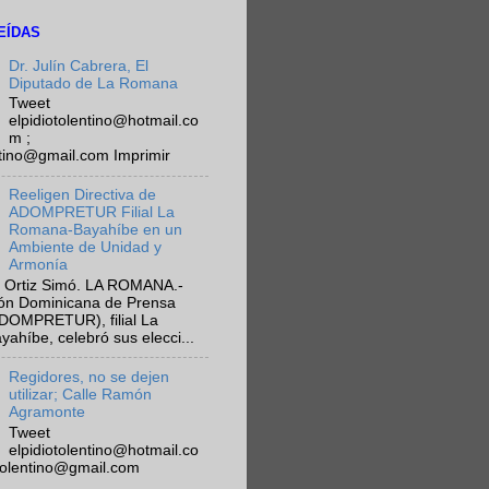
EÍDAS
Dr. Julín Cabrera, El
Diputado de La Romana
Tweet
elpidiotolentino@hotmail.co
m ;
ntino@gmail.com Imprimir
Reeligen Directiva de
ADOMPRETUR Filial La
Romana-Bayahíbe en un
Ambiente de Unidad y
Armonía
 Ortiz Simó. LA ROMANA.-
ión Dominicana de Prensa
ADOMPRETUR), filial La
híbe, celebró sus elecci...
Regidores, no se dejen
utilizar; Calle Ramón
Agramonte
Tweet
elpidiotolentino@hotmail.co
otolentino@gmail.com