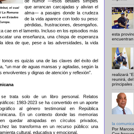
de humor —esos detalles simples
que arrancan carcajadas y alivian el
ebut, el cual
alma— a pasajes donde la crudeza
tal La Romana
a en Estados
de la vida aparece con todo su peso:
Europa.
pérdidas, frustraciones, desengaños.
ca cae en el lamento. Incluso en los episodios más
esta provi
escatar una enseñanza, una chispa de esperanza
encuentran 
 la idea de que, pese a las adversidades, la vida
tonos es quizás una de las claves del éxito del
osa, “un mar de aguas mansas y agitadas, según la
as envolventes y dignas de atención y reflexión”.
realizará “
reunirá, del
principales .
inicana
se trata solo de un libro personal. Relatos
gráficos: 1983-2023 se ha convertido en un aporte
liográfico al género testimonial en República
inicana. En un contexto donde las memorias
len quedar atrapadas en círculos privados,
la comunic
chez las transforma en un recurso público: una
Por Marcos
amienta cultural, educativa y emocional.
Con frecue