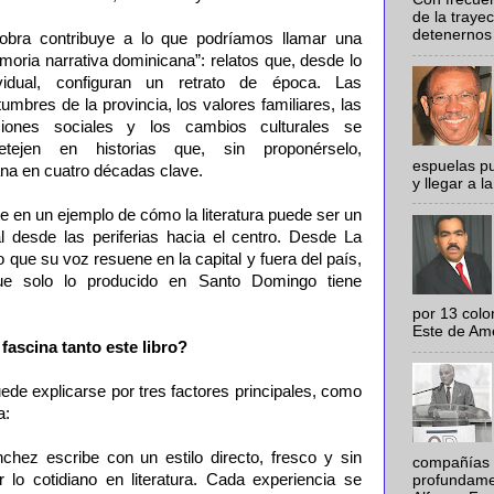
de la traye
detenernos 
obra contribuye a lo que podríamos llamar una
oria narrativa dominicana”: relatos que, desde lo
ividual, configuran un retrato de época. Las
umbres de la provincia, los valores familiares, las
siones sociales y los cambios culturales se
retejen en historias que, sin proponérselo,
espuelas pu
na en cuatro décadas clave.
y llegar a la
e en un ejemplo de cómo la literatura puede ser un
l desde las periferias hacia el centro. Desde La
ue su voz resuene en la capital y fuera del país,
e solo lo producido en Santo Domingo tiene
por 13 colo
Este de Amér
 fascina tanto este libro?
puede explicarse por tres factores principales, como
a:
nchez escribe con un estilo directo, fresco y sin
compañías 
ir lo cotidiano en literatura. Cada experiencia se
profundamen