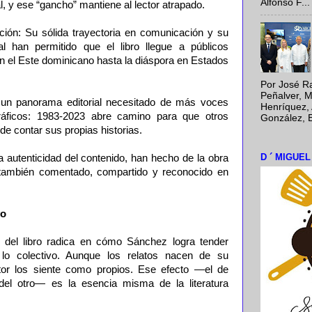
Alfonso F...
l, y ese “gancho” mantiene al lector atrapado.
ión: Su sólida trayectoria en comunicación y su
al han permitido que el libro llegue a públicos
n el Este dominicano hasta la diáspora en Estados
Por José Ra
Peñalver, M
En un panorama editorial necesitado de más voces
Henríquez, 
gráficos: 1983-2023 abre camino para que otros
González, E
de contar sus propias historias.
D ´ MIGUE
 autenticidad del contenido, han hecho de la obra
o también comentado, compartido y reconocido en
vo
del libro radica en cómo Sánchez logra tender
 lo colectivo. Aunque los relatos nacen de su
ctor los siente como propios. Ese efecto —el de
 del otro— es la esencia misma de la literatura