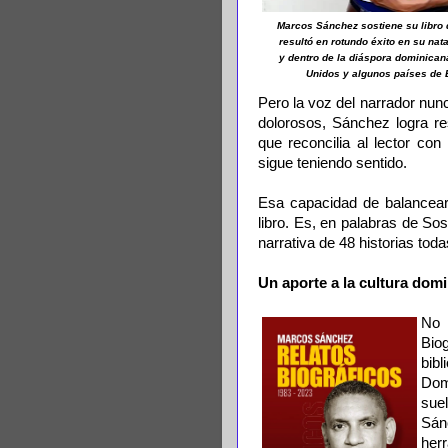
Marcos Sánchez sostiene su libro d
resultó en rotundo éxito en su na
y dentro de la diáspora dominican
Unidos y algunos países de 
Pero la voz del narrador nun
dolorosos, Sánchez logra r
que reconcilia al lector con
sigue teniendo sentido.
Esa capacidad de balancear 
libro. Es, en palabras de S
narrativa de 48 historias tod
Un aporte a la cultura dom
No 
Bio
bib
Dom
sue
Sán
herr