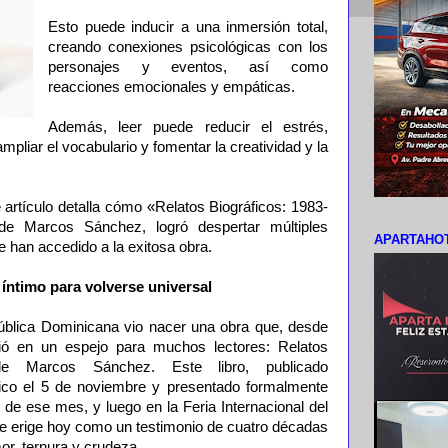
Esto puede inducir a una inmersión total,
creando conexiones psicológicas con los
personajes y eventos, así como
reacciones emocionales y empáticas.
Además, leer puede reducir el estrés,
mpliar el vocabulario y fomentar la creatividad y la
 artículo detalla cómo «Relatos Biográficos: 1983-
 de Marcos Sánchez, logró despertar múltiples
APARTAHOT
ue han accedido a la exitosa obra.
 íntimo para volverse universal
blica Dominicana vio nacer una obra que, desde
tió en un espejo para muchos lectores: Relatos
 de Marcos Sánchez. Este libro, publicado
sico el 5 de noviembre y presentado formalmente
de ese mes, y luego en la Feria Internacional del
e erige hoy como un testimonio de cuatro décadas
r, ternura y crudeza.