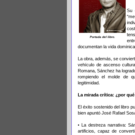
Su 
“mem
ind
cost
ten
Portada del libro.
ent
documentan la vida dominica
La obra, además, se conviert
vehículo de ascenso cultura
Romana, Sánchez ha logrado q
rompiendo el molde de qu
legitimidad.
La mirada crítica: ¿por qué
El éxito sostenido del libro 
bien apuntó José Rafael Sos
• La destreza narrativa: Sá
artificios, capaz de convert