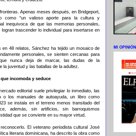
r fronteras. Apenas meses después, en Bridgeport,
do como “un valioso aporte para la cultura y
eñal inequívoca de que las memorias personales,
logran trascender lo individual para insertarse en
MI OPINIÓ
s en 48 relatos, Sánchez ha tejido un mosaico de
undamente personales, se sienten cercanas para
ez que nunca deja de marcar, las dudas de la
 la juventud y las batallas de la adultez.
 que incomoda y seduce
rcado editorial suele privilegiar lo inmediato, las
o o los manuales de autoayuda, un libro como
023 se instala en el terreno menos transitado del
ace, además, sin artificios, sin barroquismos
stidad que se convierte en su mayor virtud.
reconocerlo. El veterano periodista cultural José
tica literaria dominicana, ha descrito la obra como