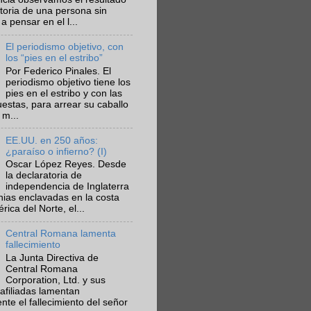
ctoria de una persona sin
a pensar en el l...
El periodismo objetivo, con
los “pies en el estribo”
Por Federico Pinales. El
periodismo objetivo tiene los
pies en el estribo y con las
estas, para arrear su caballo
 m...
EE.UU. en 250 años:
¿paraíso o infierno? (I)
Oscar López Reyes. Desde
la declaratoria de
independencia de Inglaterra
nias enclavadas en la costa
ica del Norte, el...
Central Romana lamenta
fallecimiento
La Junta Directiva de
Central Romana
Corporation, Ltd. y sus
afiliadas lamentan
te el fallecimiento del señor