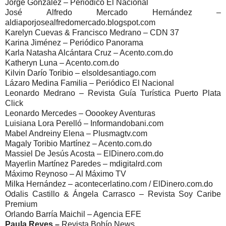
Jorge González – Periódico El Nacional
José Alfredo Mercado Hernández –
aldiaporjosealfredomercado.blogspot.com
Karelyn Cuevas & Francisco Medrano – CDN 37
Karina Jiménez – Periódico Panorama
Karla Natasha Alcántara Cruz – Acento.com.do
Katheryn Luna – Acento.com.do
Kilvin Darío Toribio – elsoldesantiago.com
Lázaro Medina Familia – Periódico El Nacional
Leonardo Medrano – Revista Guía Turística Puerto Plata
Click
Leonardo Mercedes – Ooookey Aventuras
Luisiana Lora Perelló – Informandobani.com
Mabel Andreiny Elena – Plusmagtv.com
Magaly Toribio Martínez – Acento.com.do
Massiel De Jesús Acosta – ElDinero.com.do
Mayerlin Martínez Paredes – mdigitalrd.com
Máximo Reynoso – Al Máximo TV
Milka Hernández – acontecerlatino.com / ElDinero.com.do
Odalis Castillo & Ángela Carrasco – Revista Soy Caribe
Premium
Orlando Barría Maichil – Agencia EFE
Paula Reyes –
Revista Bohío News