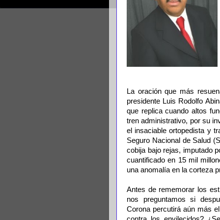
La oración que más resuena,
presidente Luis Rodolfo Abi
que replica cuando altos fun
tren administrativo, por su i
el insaciable ortopedista y 
Seguro Nacional de Salud (S
cobija bajo rejas, imputado p
cuantificado en 15 mil millo
una anomalía en la corteza p
Antes de rememorar los estr
nos preguntamos si despué
Corona percutirá aún más el h
contra los envilecidos? ¿Se 