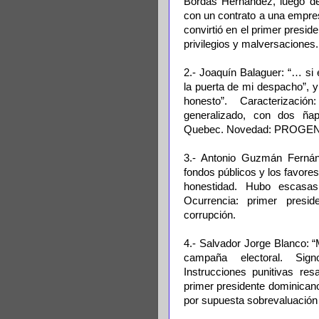
Bordas Hernández, luego de
con un contrato a una empre
convirtió en el primer pre
privilegios y malversaciones.
2.- Joaquín Balaguer: “… si 
la puerta de mi despacho”, y
honesto”. Caracterizació
generalizado, con dos ñap
Quebec. Novedad: PROGENIT
3.- Antonio Guzmán Fernánd
fondos públicos y los favores
honestidad. Hubo escasas
Ocurrencia: primer pres
corrupción.
4.- Salvador Jorge Blanco: 
campaña electoral. Sign
Instrucciones punitivas res
primer presidente dominican
por supuesta sobrevaluación