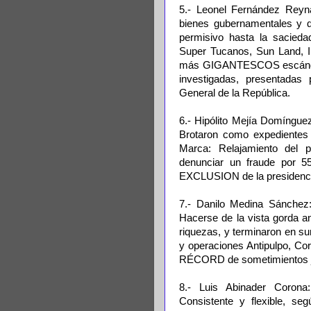
5.- Leonel Fernández Reyna
bienes gubernamentales y q
permisivo hasta la saciedad
Super Tucanos, Sun Land, In
más GIGANTESCOS escándalo
investigadas, presentada
General de la República.
6.- Hipólito Mejía Domíngue
Brotaron como expedientes 
Marca: Relajamiento del p
denunciar un fraude por 55
EXCLUSION de la presidencia
7.- Danilo Medina Sánchez:
Hacerse de la vista gorda a
riquezas, y terminaron en s
y operaciones Antipulpo, Co
RÉCORD de sometimientos jud
8.- Luis Abinader Corona
Consistente y flexible, se