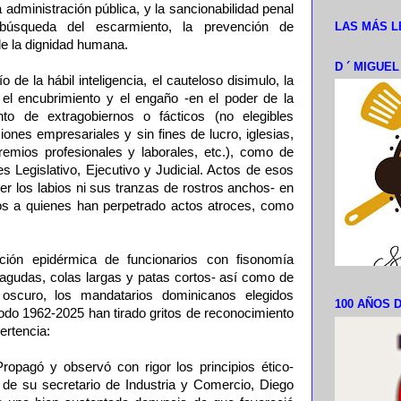
la administración pública, y la sancionabilidad penal
LAS MÁS L
 búsqueda del escarmiento, la prevención de
de la dignidad humana.
D ´ MIGUE
de la hábil inteligencia, el cauteloso disimulo, la
el encubrimiento y el engaño -en el poder de la
anto de extragobiernos o fácticos (no elegibles
nes empresariales y sin fines de lucro, iglesias,
emios profesionales y laborales, etc.), como de
es Legislativo, Ejecutivo y Judicial. Actos de esos
r los labios ni sus tranzas de rostros anchos- en
os a quienes han perpetrado actos atroces, como
ación epidérmica de funcionarios con fisonomía
iagudas, colas largas y patas cortos- así como de
 oscuro, los mandatarios dominicanos elegidos
100 AÑOS D
odo 1962-2025 han tirado gritos de reconocimiento
ertencia:
opagó y observó con rigor los principios ético-
 de su secretario de Industria y Comercio, Diego