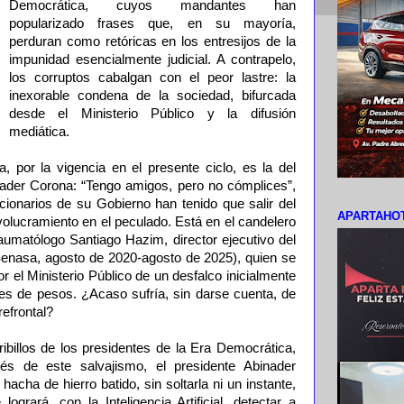
Democrática, cuyos mandantes han
popularizado frases que, en su mayoría,
perduran como retóricas en los entresijos de la
impunidad esencialmente judicial. A contrapelo,
los corruptos cabalgan con el peor lastre: la
inexorable condena de la sociedad, bifurcada
desde el Ministerio Público y la difusión
mediática.
 por la vigencia en el presente ciclo, es la del
nader Corona: “Tengo amigos, pero no cómplices”,
cionarios de su Gobierno han tenido que salir del
APARTAHOT
nvolucramiento en el peculado. Está en el candelero
traumatólogo Santiago Hazim, director ejecutivo del
enasa, agosto de 2020-agosto de 2025), quien se
or el Ministerio Público de un desfalco inicialmente
nes de pesos. ¿Acaso sufría, sin darse cuenta, de
refrontal?
ibillos de los presidentes de la Era Democrática,
s de este salvajismo, el presidente Abinader
acha de hierro batido, sin soltarla ni un instante,
logrará, con la Inteligencia Artificial, detectar a