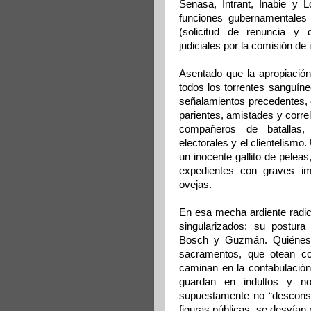
Senasa, Intrant, Inabie y 
funciones gubernamentales
(solicitud de renuncia y
judiciales por la comisión de 
Asentado que la apropiación
todos los torrentes sanguíne
señalamientos precedentes, 
parientes, amistades y correl
compañeros de batallas,
electorales y el clientelism
un inocente gallito de peleas,
expedientes con graves i
ovejas.
En esa mecha ardiente radica
singularizados: su postura
Bosch y Guzmán. Quiénes 
sacramentos, que otean con
caminan en la confabulació
guardan en indultos y no
supuestamente no “desconsid
figuras públicas, se desvían