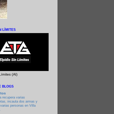
N LÍMITES
Límites (AI)
DE BLOGS
utos
a recupera varias
etas, incauta dos armas y
varias personas en Villa
.