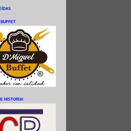
EÍDAS
L BUFFET
E HISTORIA!