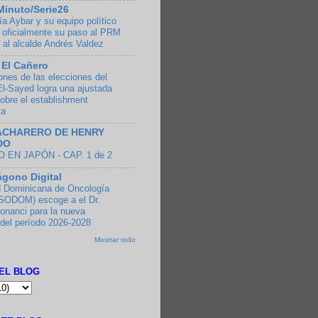
Minuto/Serie26
a Aybar y su equipo político
 oficialmente su paso al PRM
 al alcalde Andrés Valdez
 El Cañero
ones de las elecciones del
El-Sayed logra una ajustada
sobre el establishment
ta
ACHARERO DE HENRY
DO
 EN JAPÓN - CAP. 1 de 2
ágono Digital
 Dominicana de Oncología
SODOM) escoge a el Dr.
onanci para la nueva
 del período 2026-2028
Mostrar todo
EL BLOG