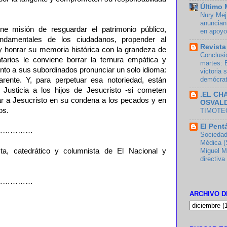
Último 
Nury Mejí
anuncian
e misión de resguardar el patrimonio público,
en apoyo
undamentales de los ciudadanos, propender al
Revista
y honrar su memoria histórica con la grandeza de
Conclusi
tarios le conviene borrar la ternura empática y
martes: 
junto a sus subordinados pronunciar un solo idioma:
victoria 
demócra
arente. Y, para perpetuar esa notoriedad, están
Justicia a los hijos de Jesucristo -si cometen
.EL CH
ar a Jesucristo en su condena a los pecados y en
OSVAL
os.
TIMOTEO
El Pent
……………
Sociedad
Médica (
ista, catedrático y columnista de El Nacional y
Miguel M
directiva
……………
ARCHIVO D