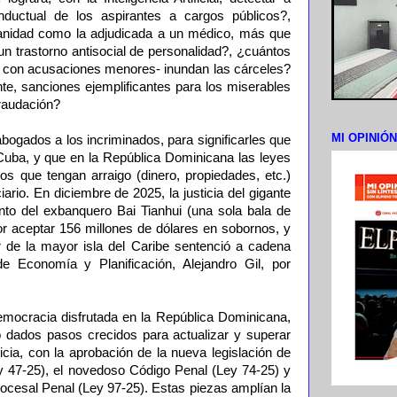
conductual de los aspirantes a cargos públicos?,
nidad como la adjudicada a un médico, más que
n trastorno antisocial de personalidad?, ¿cuántos
con acusaciones menores- inundan las cárceles?
te, sanciones ejemplificantes para los miserables
raudación?
MI OPINIÓ
 abogados a los incriminados, para significarles que
uba, y que en la República Dominicana las leyes
os que tengan arraigo (dinero, propiedades, etc.)
ario. En diciembre de 2025, la justicia del gigante
ento del exbanquero Bai Tianhui (una sola bala de
or aceptar 156 millones de dólares en sobornos, y
 de la mayor isla del Caribe sentenció a cadena
e Economía y Planificación, Alejandro Gil, por
democracia disfrutada en la República Dominicana,
 dados pasos crecidos para actualizar y superar
ticia, con la aprobación de la nueva legislación de
y 47-25), el novedoso Código Penal (Ley 74-25) y
rocesal Penal (Ley 97-25). Estas piezas amplían la