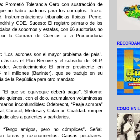
: Prometió Tolerancia Cero con sustracción de
ue no habrá padrinos para los corruptos. Trazo:
. Instrumentaciones tribunalicias típicas: Peme,
drhi y CDE. Suceso: El registro primario de los
s de sobornos y estafas, con 66 auditorías no
s por la Cámara de Cuentas a la Procuraduría
RECORDAN
z: “Los ladrones son el mayor problema del país”.
clásicos el Plan Renove y el subsidio del GLP.
oder. Acontecimiento: El primer presidente en
 mil millones (Baninter), que se tradujo en su
 de la República para otro mandato.
 “El que se equivoque deberá pagar”. Síntoma:
nte quienes, con el dolo, acumularon voluminosas
umarios inconfundibles: Odebrecht, “Peaje sombra”
COMO EN L
ral, Caracol, Medusa y Calamar. Cualidad: romper
iciales a parientes y partidarios.
: “Tengo amigos, pero no cómplices”. Señal:
gún tareas y razonamientos. Causas peculiares: