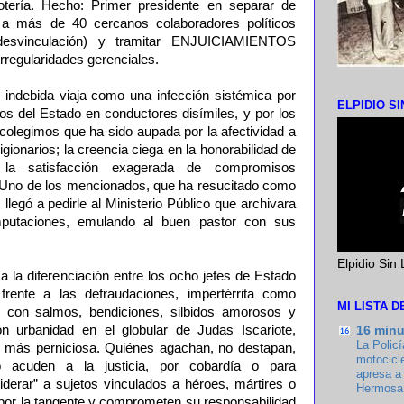
Lotería. Hecho: Primer presidente en separar de
 a más de 40 cercanos colaboradores políticos
 desvinculación) y tramitar ENJUICIAMIENTOS
irregularidades gerenciales.
 indebida viaja como una infección sistémica por
ELPIDIO SI
os del Estado en conductores disímiles, y por los
colegimos que ha sido aupada por la afectividad a
igionarios; la creencia ciega en la honorabilidad de
 la satisfacción exagerada de compromisos
o. Uno de los mencionados, que ha resucitado como
 llegó a pedirle al Ministerio Público que archivara
mputaciones, emulando al buen pastor con sus
Elpidio Sin 
 la diferenciación entre los ocho jefes de Estado
 frente a las defraudaciones, impertérrita como
MI LISTA 
con salmos, bendiciones, silbidos amorosos y
 urbanidad en el globular de Judas Iscariote,
16 min
La Policí
n más perniciosa. Quiénes agachan, no destapan,
motocicl
 acuden a la justicia, por cobardía o para
apresa a 
erar” a sujetos vinculados a héroes, mártires o
Hermosa
 por la tangente y comprometen su responsabilidad