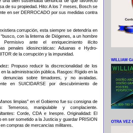
 una bien sustentada denuncia de que favoreció
sa de su propiedad. Hito: A los 7 meses, Bosch se
sidente en ser DERROCADO por sus medidas contra
existiera corrupción, esta siempre se detendría en
 “busco, con la linterna de Diógenes, a un hombre
n: Permisivo ante el enriquecimiento ilícito
as penales idiosincráticas: Aduanas e Hydro-
OR de la corrupción y la impunidad.
WILLIAM G
ez: Propuso reducir la discrecionalidad de los
 en la administración pública. Rasgos: Rígido en la
 denuncias sobre timadores, y no avaladas.
idente en SUICIDARSE por descubrimiento de
“Manos limpias” en el Gobierno fue su consigna de
o: Temeroso, manipulable y complaciente.
altantes: Corde, CDA e Inespre. Originalidad: El
o en ser sometido a la Justicia y guardar PRISION
OTRA VEZ 
 en compras de mercancías militares.