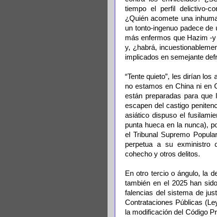
tiempo el perfil delictivo-
¿Quién acomete una inhuma
un tonto-ingenuo padece de u
más enfermos que Hazim -y 
y, ¿habrá, incuestionablemen
implicados en semejante def
“Tente quieto”, les dirían los
no estamos en China ni en C
están preparadas para que l
escapen del castigo penitenci
asiático dispuso el fusilami
punta hueca en la nunca), p
el Tribunal Supremo Popular
perpetua a su exministro d
cohecho y otros delitos.
En otro tercio o ángulo, la 
también en el 2025 han sido
falencias del sistema de jus
Contrataciones Públicas (Le
la modificación del Código P