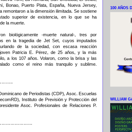
í, Bonao, Puerto Plata, España, Nueva Jersey,
100 AÑOS D
 remontaron a la dimensión ilimitada. Se sostiene
tado superior de existencia, en lo que se ha
de la muerte.
on biológicamente -muerte natural-, tres por
os en la tragedia de Jet Set, cuyos imputados
rlando de la sociedad, con escasa reacción
joven Patricia E. Pérez, de 25 años, y la más
lo, a los 107 años. Volaron, como la brisa y las
ñalado como el reino más tranquilo y sublime.
……..
 Dominicano de Periodistas (CDP), Asoc. Escuelas
WILLIAM G
comRD), Instituto de Previsión y Protección del
presidente Asoc. Profesionales de Relaciones P.
……………………