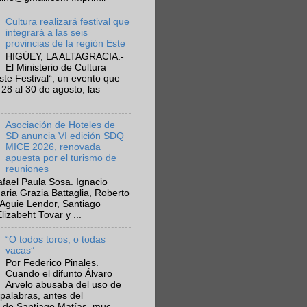
Cultura realizará festival que
integrará a las seis
provincias de la región Este
HIGÜEY, LA ALTAGRACIA.-
El Ministerio de Cultura
Este Festival“, un evento que
 28 al 30 de agosto, las
..
Asociación de Hoteles de
SD anuncia VI edición SDQ
MICE 2026, renovada
apuesta por el turismo de
reuniones
fael Paula Sosa. Ignacio
aria Grazia Battaglia, Roberto
Aguie Lendor, Santiago
lizabeht Tovar y ...
“O todos toros, o todas
vacas”
Por Federico Pinales.
Cuando el difunto Álvaro
Arvelo abusaba del uso de
 palabras, antes del
 de Santiago Matías, muc...