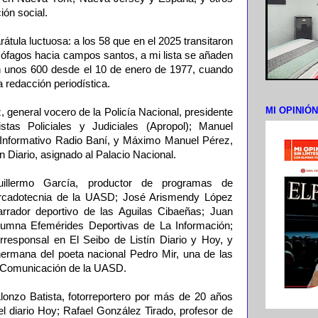
ión social.
átula luctuosa: a los 58 que en el 2025 transitaron
cófagos hacia campos santos, a mi lista se añaden
n unos 600 desde el 10 de enero de 1977, cuando
 redacción periodística.
MI OPINIÓ
general vocero de la Policía Nacional, presidente
tas Policiales y Judiciales (Apropol); Manuel
e Informativo Radio Baní, y Máximo Manuel Pérez,
ín Diario, asignado al Palacio Nacional.
lermo García, productor de programas de
ercadotecnia de la UASD; José Arismendy López
rrador deportivo de las Aguilas Cibaeñas; Juan
olumna Efemérides Deportivas de La Información;
responsal en El Seibo de Listín Diario y Hoy, y
 hermana del poeta nacional Pedro Mir, una de las
e Comunicación de la UASD.
nzo Batista, fotorreportero por más de 20 años
l diario Hoy; Rafael González Tirado, profesor de