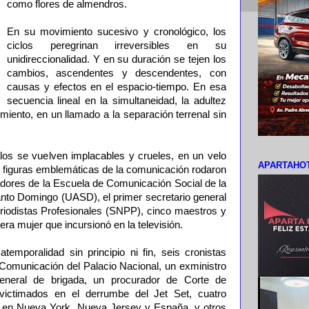
como flores de almendros.
En su movimiento sucesivo y cronológico, los
ciclos peregrinan irreversibles en su
unidireccionalidad. Y en su duración se tejen los
cambios, ascendentes y descendentes, con
causas y efectos en el espacio-tiempo. En esa
secuencia lineal en la simultaneidad, la adultez
iento, en un llamado a la separación terrenal sin
alos se vuelven implacables y crueles, en un velo
APARTAHOT
, figuras emblemáticas de la comunicación rodaron
adores de la Escuela de Comunicación Social de la
to Domingo (UASD), el primer secretario general
eriodistas Profesionales (SNPP), cinco maestros y
mera mujer que incursionó en la televisión.
temporalidad sin principio ni fin, seis cronistas
 Comunicación del Palacio Nacional, un exministro
general de brigada, un procurador de Corte de
 victimados en el derrumbe del Jet Set, cuatro
es en Nueva York, Nueva Jersey y España, y otros