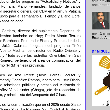
esta provi
ductor de los programas “Actualidad y Noticias” y
encuentran 
a Romana; Mario Fernández, fundador de varios
r secretario general del CDP en Miami, y Patricia
ubrió para el semanario El Tiempo y Diario Libre.
25 años de edad.
rdero, director del suplemento Deportes de
por 13 colo
iembro fundador de Hoy; Pedro Martín Terrero
Este de Amér
 Barahona, Procurador Fiscal y Procurador de la
Julián Cabrera, integrante del programa Tizón
; Alberto Medina fue director de Radio Oriente y
D ´ MIGUE
 y “Todo sobre las Estrellas Orientales” en San
omero, perteneció al área de comunicación del
rno (PRM) en esa provincia.
co de Aza Pérez (Josie Pérez), locutor y
mendy González Ramos, laboró para Listín Diario,
e relaciones públicas y prensa del Ministerio de
zález Vanderlinder (Chago), jefe de redacción de
, y relacionista del Aeropuerto del Cibao.
 de la comunicación que en el 2025 desde Santo
Nueva York, La Romana, San Cristóbal, El Seibo,