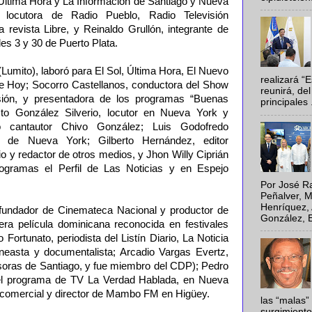
, Última Hora y La Información de Santiago y Nueva
, locutora de Radio Pueblo, Radio Televisión
 revista Libre, y Reinaldo Grullón, integrante de
les 3 y 30 de Puerto Plata.
Lumito), laboró para El Sol, Última Hora, El Nuevo
realizará “
 de Hoy; Socorro Castellanos, conductora del Show
reunirá, del
sión, y presentadora de los programas “Buenas
principales .
to González Silverio, locutor en Nueva York y
o cantautor Chivo González; Luis Godofredo
s de Nueva York; Gilberto Hernández, editor
 y redactor de otros medios, y Jhon Willy Ciprián
rogramas el Perfil de Las Noticias y en Espejo
Por José Ra
Peñalver, M
Henríquez, 
 fundador de Cinemateca Nacional y productor de
González, E
era película dominicana reconocida en festivales
 Fortunato, periodista del Listín Diario, La Noticia
ineasta y documentalista; Arcadio Vargas Evertz,
isoras de Santiago, y fue miembro del CDP); Pedro
del programa de TV La Verdad Hablada, en Nueva
r comercial y director de Mambo FM en Higüey.
las “malas”
surgimiento