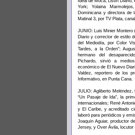
Ideal de Moca, Listín Diario
York; Yolaina Marmolejos
Dominicana y directora de la
Matinal 3, por TV Plata, cana
JUNIO: Luis Minier Montero (
Diario y corrector de estilo
del Mediodía, por Color Vi
Tardes, a la Orden”; Augus
hermano del desaparecid
Pichardo, sirvió a medio
económico de El Nuevo Diario
Valdez, reportero de los p
Informativo, en Punta Cana.
JULIO: Agliberto Meléndez,
“Un Pasaje de Ida”, la prim
internacionales; René Antonio
y El Caribe, y acreditado c
laboró para periódicos y em
Joaquín Aguiar, productor 
Jersey, y Over Ávila, locuto