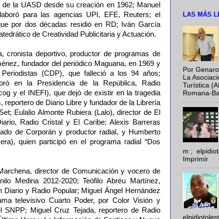
 de la UASD desde su creación en 1962; Manuel
LAS MÁS L
laboró para las agencias UPI, EFE, Reuters; el
ue por dos décadas residió en RD; Iván García
atedrático de Creatividad Publicitaria y Actuación.
, cronista deportivo, productor de programas de
Jiménez, fundador del periódico Maguana, en 1969 y
Por Genaro
Periodistas (CDP), que falleció a los 94 años;
La Asociac
boró en la Presidencia de la República, Radio
Turística (
og y el INEFI), que dejó de existir en la tragedia
Romana-Baya
 reportero de Diario Libre y fundador de la Librería
et; Eulalio Almonte Rubiera (Lalo), director de El
Diario, Radio Cristal y El Caribe; Alexis Barreras
bado de Corporán y productor radial, y Humberto
ra), quien participó en el programa radial “Dos
m ; elpidi
Imprimir
archena, director de Comunicación y vocero de
ilo Medina 2012-2020; Teófilo Abréu Martínez,
tín Diario y Radio Popular; Miguel Ángel Hernández
ama televisivo Cuarto Poder, por Color Visión y
el SNPP; Miguel Cruz Tejada, reportero de Radio
elpidiotole