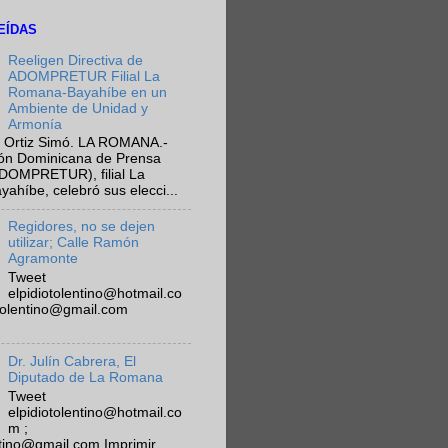
EÍDAS
Reeligen Directiva de
ADOMPRETUR Filial La
Romana-Bayahíbe en un
Ambiente de Unidad y
Armonía
 Ortiz Simó. LA ROMANA.-
ión Dominicana de Prensa
ADOMPRETUR), filial La
híbe, celebró sus elecci...
Regidores, no se dejen
utilizar; Calle Ramón
Agramonte
Tweet
elpidiotolentino@hotmail.co
otolentino@gmail.com
Dr. Julín Cabrera, El
Diputado de La Romana
Tweet
elpidiotolentino@hotmail.co
m ;
ntino@gmail.com Imprimir