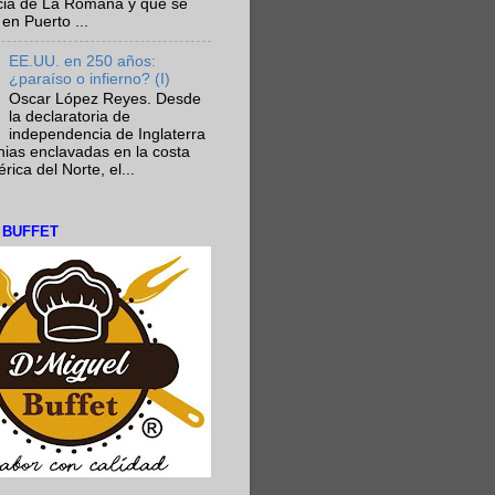
ncia de La Romana y que se
en Puerto ...
EE.UU. en 250 años:
¿paraíso o infierno? (I)
Oscar López Reyes. Desde
la declaratoria de
independencia de Inglaterra
nias enclavadas en la costa
ica del Norte, el...
L BUFFET