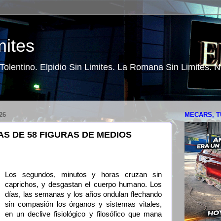
mites
o Tolentino. Elpidio Sin Limites. La Romana Sin Limites.
26
MECARS, T
 DE 58 FIGURAS DE MEDIOS
Los segundos, minutos y horas cruzan sin
caprichos, y desgastan el cuerpo humano. Los
días, las semanas y los años ondulan flechando
sin compasión los órganos y sistemas vitales,
en un declive fisiológico y filosófico que mana