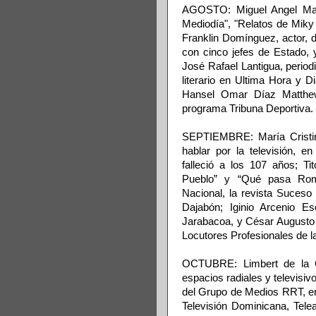
AGOSTO: Miguel Angel Martí
Mediodía", "Relatos de Miky 
Franklin Domínguez, actor, d
con cinco jefes de Estado, 
José Rafael Lantigua, period
literario en Ultima Hora y D
Hansel Omar Díaz Matthew
programa Tribuna Deportiva.
SEPTIEMBRE: María Cristin
hablar por la televisión,
falleció a los 107 años; Ti
Pueblo” y “Qué pasa Rom
Nacional, la revista Suceso 
Dajabón; Iginio Arcenio E
Jarabacoa, y César Augusto 
Locutores Profesionales de l
OCTUBRE: Limbert de la C
espacios radiales y televisi
del Grupo de Medios RRT, e
Televisión Dominicana, Tele