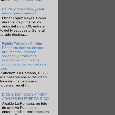
Deuda y gobiernos, ¿cuál
más y quién menos?
Oscar López Reyes. Como
durante los primeros 26
años del siglo XXI, entre el
6% del Presupuesto General
ha sido destina...
Elpidio Tolentino Garrido:
Periodista incisivo en sus
argumentos, hombre
solidario y profesional
incansable con más de
cinco décadas dedicadas a
ación
 Sánchez. La Romana, R.D.—
ncia observamos el resultado
ctoria de una persona sin
a pensar en el l...
DICEN, DETIENEN A TONY
ADAMES EN PUERTO RICO
Alcalde La Romana, en foto
de archivo Fuentes de
entero crédito, residentes en