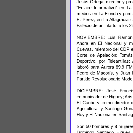
Jesús Ortega, director y pro
“Enlace Informativo” en L
medios en La Florida y prime
E. Pérez, en La Altagracia c
Falleció de un infarto, a los 
NOVIEMBRE: Luis Ramón Co
Ahora en El Nacional y m
Cuevas, miembro del CDP en
Corte de Apelación; Tomás 
Deportivo, por Teleantillas
laboró para Aurora 89.9 FM.
Pedro de Macorís, y Juan R
Partido Revolucionario Mode
DICIEMBRE: José Francis
comunicador de Higuey; Aris
El Caribe y como director d
Agricultura, y Santiago Gon
Hoy y El Nacional en Santiago
Son 50 hombres y 8 mujeres
Domingo, Santiago, Higuey, 