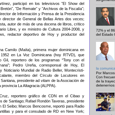
nez, participó en los televisivos "El Show del
Bretón", "De Remate" y "Archivos de la Fiscalía";
irector de Información y Prensa de la Presidencia
y director de General de Bellas Artes dos veces;
ista, autor de más de una docena de libros, crítico
iario Libre, y ex ministro de Cultura 2004-2008, y
72% y el 8
s, redactor deportivo de Hoy y productor del
del Estado 
a Camilo (Maíta), primera mujer dominicana en
 en 1952 en La Voz Dominicana (hoy RTVD), que
to Gil, reportero de los programas “Tony con el
ana”; Pedro Ureña, corresponsal de Hoy, El
la comunic
y Noticiario Mundial de Radio Beller, Montecristi-
Por Marcos
scalante, miembro del Círculo de Locutores en
Con frecue
Santana, presidente ad vitam de la Asociación de
de la traye
detenernos 
a provincia La Altagracia (ALPPA).
ruz, reportero gráfico de CDN en el Cibao y
vos de Santiago; Rafael Rondón Taveras, presidente
n El Seibo; Marcos Bencosme, reportó para Radio
antillas y para el consulado de RD en New York;