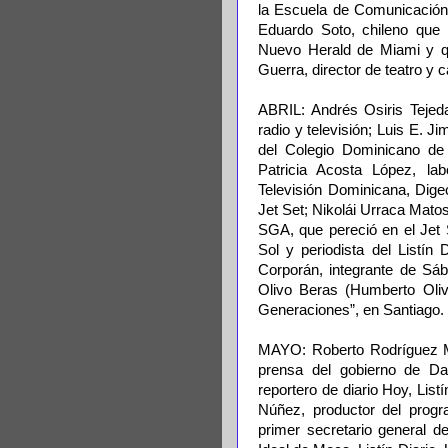
la Escuela de Comunicación
Eduardo Soto, chileno que 
Nuevo Herald de Miami y q
Guerra, director de teatro y c
ABRIL: Andrés Osiris Tejeda
radio y televisión; Luis E. 
del Colegio Dominicano de 
Patricia Acosta López, la
Televisión Dominicana, Digec
Jet Set; Nikolái Urraca Matos,
SGA, que pereció en el Jet S
Sol y periodista del Listín 
Corporán, integrante de Sá
Olivo Beras (Humberto Olive
Generaciones”, en Santiago.
MAYO: Roberto Rodríguez M
prensa del gobierno de Dan
reportero de diario Hoy, Lis
Núñez, productor del progr
primer secretario general d