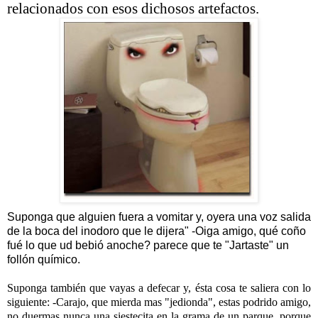
relacionados con esos dichosos artefactos.
Suponga que alguien fuera a vomitar y, oyera una voz salida
de la boca del inodoro que le dijera" -Oiga amigo, qué coño
fué lo que ud bebió anoche? parece que te "Jartaste" un
follón químico.
Suponga también que vayas a defecar y, ésta cosa te saliera con lo
siguiente: -Carajo, que mierda mas "jedionda", estas podrido amigo,
no duermas nunca una siestecita en la grama de un parque, porque