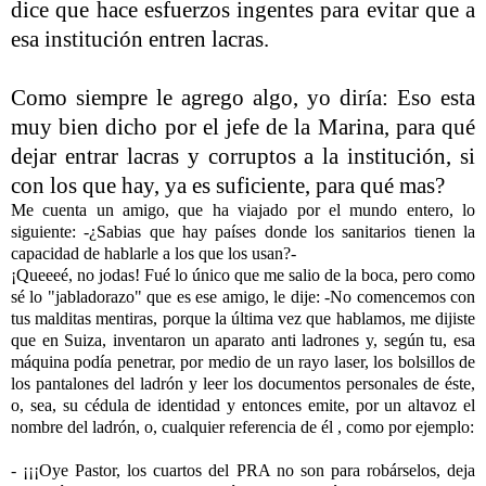
dice
que hace esfuerzos ingentes para evitar que a
esa institución entren
lacras.
Como siempre le agrego
algo, yo diría: Eso esta
muy bien dicho por el jefe de
la Marina
, para qué
dejar
entrar lacras y corruptos a la institución, si
con los que hay, ya es suficiente, para
qué mas?
Me cuenta un amigo, que ha viajado por el mundo
entero, lo
siguiente: -¿Sabias que hay países donde los sanitarios tienen
la
capacidad de hablarle a los que los usan?-
¡Queeeé, no jodas! Fué lo único que me salio de la boca, pero como
sé lo
"jabladorazo" que es ese amigo, le dije: -No
comencemos con
tus malditas mentiras, porque la última vez que hablamos
, me dijiste
que en Suiza, inventaron un aparato anti
ladrones y, según tu, esa
máquina podía penetrar, por medio de un rayo laser
, los bolsillos de
los pantalones del ladrón y leer los documentos personales
de éste,
o, sea, su cédula de identidad y entonces
emite, por un altavoz el
nombre del ladrón, o, cualquier referencia de él ,
como por ejemplo:
- ¡¡¡Oye Pastor, los cuartos
del PRA no son para robárselos, deja