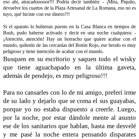
eso ahí, atracadooooor!!! Podría
decir también: - ¡Mira, Piquito,
devuelve los
cuartos de
la Plaza Artesanal
de
La Romana
, eso no es
tuyo, qué hiciste
con ese dinero?!!
Si el aparato lo hubieran puesto en
la Casa Blanca
en tiempos de
Bush, pudo
haberse activado y decir en una noche cualquiera: -
¡Atención, atención! Hay un borracho que quiere acabar
con el
mundo, quítenlo de las cercanías del Botón Rojo, ese beodo es muy
peligroso y tiene intención
de acabar con el mundo.
Busquen en su escritorio y
saquen todo el wisky
que tiene aguachapado en la última gaveta,
además de pendejo, es muy
peligroso!!!
Para no cansarles con lo de
mi amigo, preferí irme
de su lado y dejarlo que se coma el sus guayabas,
porque yo no estaba dispuesto a creerle. Luego,
por la noche, por estar
dándole mente al asunto
ese de los sanitarios que hablan, hasta me desvelé
y me pasé la noche entera
pensando disparates