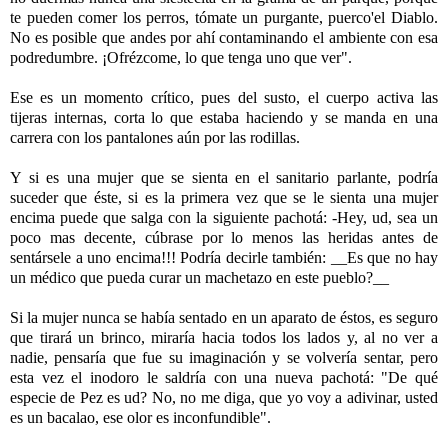
te pueden comer los perros, tómate un purgante, puerco'el Diablo.
No es posible que andes por ahí contaminando el ambiente con esa
podredumbre. ¡Ofrézcome, lo que tenga uno que ver".
Ese es un momento crítico, pues del susto, el cuerpo activa las
tijeras internas, corta lo que estaba haciendo y se manda en una
carrera con los pantalones aún por las rodillas.
Y si es una mujer que se sienta en el sanitario parlante, podría
suceder que éste, si es la primera vez que se le sienta una mujer
encima puede que salga con la siguiente pachotá: -Hey, ud, sea un
poco mas decente, cúbrase por lo menos las heridas antes de
sentársele a uno encima!!! Podría decirle también: __Es que no hay
un médico que pueda curar un machetazo en este pueblo?__
Si la mujer nunca se había sentado en un aparato de éstos, es seguro
que tirará un brinco, miraría hacia todos los lados y, al no ver a
nadie, pensaría que fue su imaginación y se volvería sentar, pero
esta vez el inodoro le saldría con una nueva pachotá: "De qué
especie de Pez es ud? No, no me diga, que yo voy a adivinar, usted
es un bacalao, ese olor es inconfundible".