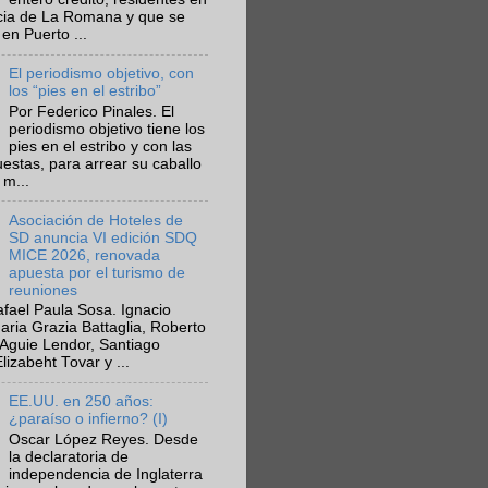
ncia de La Romana y que se
en Puerto ...
El periodismo objetivo, con
los “pies en el estribo”
Por Federico Pinales. El
periodismo objetivo tiene los
pies en el estribo y con las
estas, para arrear su caballo
 m...
Asociación de Hoteles de
SD anuncia VI edición SDQ
MICE 2026, renovada
apuesta por el turismo de
reuniones
fael Paula Sosa. Ignacio
aria Grazia Battaglia, Roberto
Aguie Lendor, Santiago
lizabeht Tovar y ...
EE.UU. en 250 años:
¿paraíso o infierno? (I)
Oscar López Reyes. Desde
la declaratoria de
independencia de Inglaterra