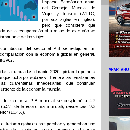
Impacto Económico anual
del Consejo Mundial de
Viajes y Turismo (WTTC,
por sus siglas en inglés),
pero que considera que
da de la recuperación si a mitad de este año se
 importante de los viajes.
contribución del sector al PIB se redujo en un
omparación con la economía global en general,
ima vez.
APARTAHOT
idas acumuladas durante 2020, pintan la primera
 que lucha por sobrevivir frente a las paralizantes
 las cuarentenas innecesarias, que continúan
urgente de la economía mundial.
ón del sector al PIB mundial se desplomó a 4.7
0 (5.5% de la economía mundial), desde casi 9.2
erior (10.4%).
y el turismo globales prosperaban y generaban uno
stos de trabajo en todo el mundo, y el sector