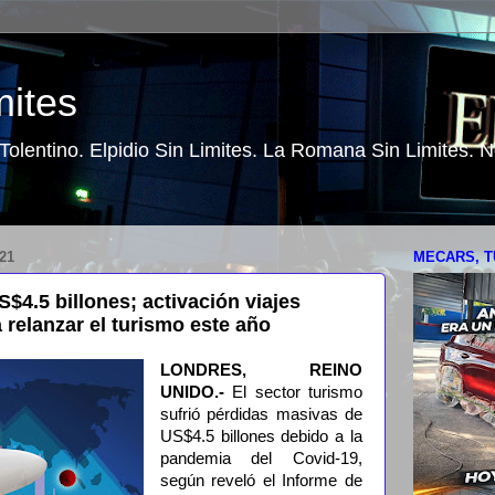
mites
o Tolentino. Elpidio Sin Limites. La Romana Sin Limites.
21
MECARS, T
$4.5 billones; activación viajes
 relanzar el turismo este año
LONDRES, REINO
UNIDO.-
El sector turismo
sufrió pérdidas masivas de
US$4.5 billones debido a la
pandemia del Covid-19,
según reveló el Informe de