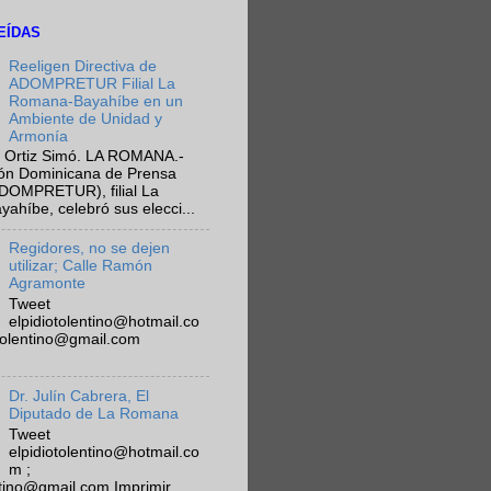
EÍDAS
Reeligen Directiva de
ADOMPRETUR Filial La
Romana-Bayahíbe en un
Ambiente de Unidad y
Armonía
 Ortiz Simó. LA ROMANA.-
ión Dominicana de Prensa
ADOMPRETUR), filial La
híbe, celebró sus elecci...
Regidores, no se dejen
utilizar; Calle Ramón
Agramonte
Tweet
elpidiotolentino@hotmail.co
otolentino@gmail.com
Dr. Julín Cabrera, El
Diputado de La Romana
Tweet
elpidiotolentino@hotmail.co
m ;
ntino@gmail.com Imprimir