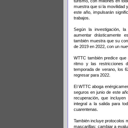
turismo, con millones en to
muestra que si la movilidad y
este año, impulsarán signifi
trabajos.
Según la investigación, la
aumentar drásticamente es
también muestra que su cont
de 2019 en 2022, con un nue
WTTC también predice que s
ritmo y las restricciones 
temporada de verano, los 6
regresar para 2022.
El WTTC aboga enérgicamente
seguros en junio de este año
recuperación, que incluyen
integral a la salida para t
cuarentenas.
También incluye protocolos m
mascarillas; cambiar a evalu