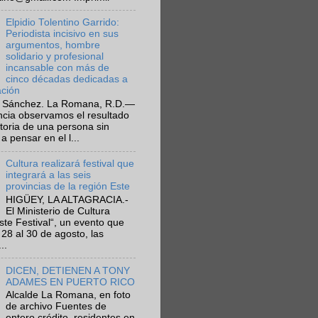
Elpidio Tolentino Garrido:
Periodista incisivo en sus
argumentos, hombre
solidario y profesional
incansable con más de
cinco décadas dedicadas a
ación
 Sánchez. La Romana, R.D.—
ncia observamos el resultado
ctoria de una persona sin
a pensar en el l...
Cultura realizará festival que
integrará a las seis
provincias de la región Este
HIGÜEY, LA ALTAGRACIA.-
El Ministerio de Cultura
Este Festival“, un evento que
 28 al 30 de agosto, las
..
DICEN, DETIENEN A TONY
ADAMES EN PUERTO RICO
Alcalde La Romana, en foto
de archivo Fuentes de
entero crédito, residentes en