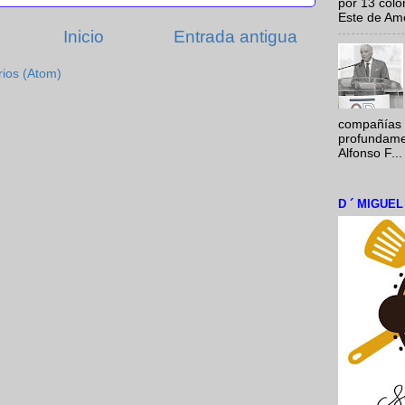
por 13 colo
Este de Amér
Inicio
Entrada antigua
rios (Atom)
compañías 
profundamen
Alfonso F...
D ´ MIGUE