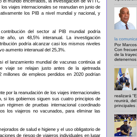
do el mundo encerrados, la investigación de WTTC
 los viajes internacionales se reanudan en junio de
cativamente los PIB a nivel mundial y nacional, y
 contribución del sector al PIB mundial podría
te año, un 48,5% interanual. La investigación
la comunic
ribución podría alcanzar casi los mismos niveles
Por Marcos
vo aumento interanual del 25,3%.
Con frecue
de la traye
detenernos 
i el lanzamiento mundial de vacunas continúa al
de viaje se relajan justo antes de la ajetreada
2 millones de empleos perdidos en 2020 podrían
 por la reanudación de los viajes internacionales
realizará “
, si los gobiernos siguen sus cuatro principios de
reunirá, del
 un régimen de pruebas internacional coordinado
principales .
odos los viajeros no vacunados, para eliminar las
ejorados de salud e higiene y el uso obligatorio de
aciones de riesgo de viajeros individuales en lugar