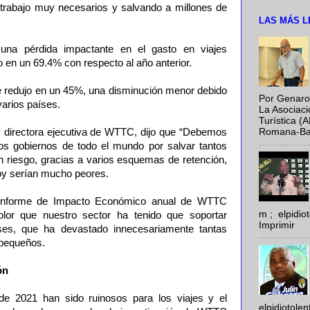
trabajo muy necesarios y salvando a millones de
LAS MÁS L
 una pérdida impactante en el gasto en viajes
o en un 69.4% con respecto al año anterior.
se redujo en un 45%, una disminución menor debido
Por Genaro
varios países.
La Asociac
Turística (
y directora ejecutiva de WTTC, dijo que “Debemos
Romana-Baya
 los gobiernos de todo el mundo por salvar tantos
 riesgo, gracias a varios esquemas de retención,
hoy serían mucho peores.
l Informe de Impacto Económico anual de WTTC
m ; elpidi
lor que nuestro sector ha tenido que soportar
Imprimir
ses, que ha devastado innecesariamente tantas
 pequeños.
ón
 de 2021 han sido ruinosos para los viajes y el
elpidiotole