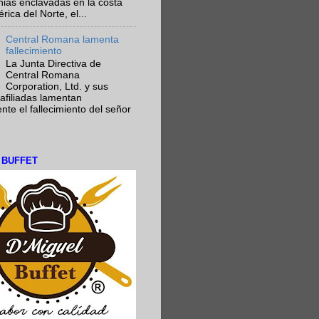
nias enclavadas en la costa
ica del Norte, el...
Central Romana lamenta
fallecimiento
La Junta Directiva de
Central Romana
Corporation, Ltd. y sus
afiliadas lamentan
te el fallecimiento del señor
L BUFFET