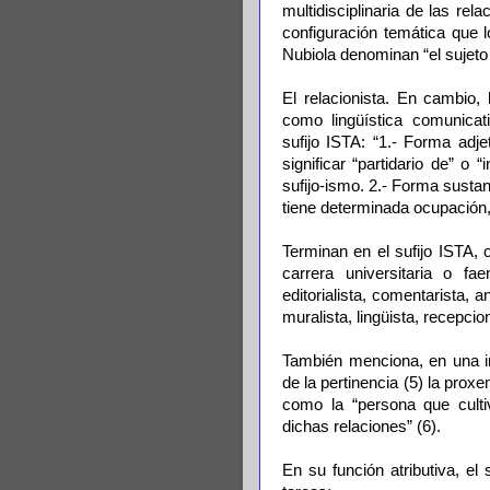
multidisciplinaria de las re
configuración temática que
Nubiola denominan “el sujeto ló
El relacionista. En cambio,
como lingüística comunicat
sufijo ISTA: “1.- Forma adj
significar “partidario de” o
sufijo-ismo. 2.- Forma susta
tiene determinada ocupación, 
Terminan en el sufijo ISTA, o
carrera universitaria o f
editorialista, comentarista, ana
muralista, lingüista, recepcio
También menciona, en una in
de la pertinencia (5) la pr
como la “persona que culti
dichas relaciones” (6).
En su función atributiva, el