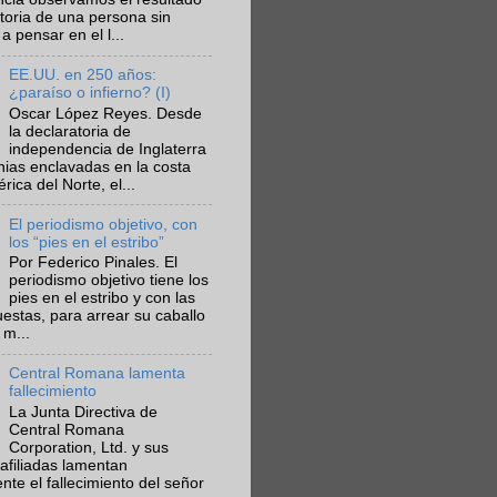
ctoria de una persona sin
a pensar en el l...
EE.UU. en 250 años:
¿paraíso o infierno? (I)
Oscar López Reyes. Desde
la declaratoria de
independencia de Inglaterra
nias enclavadas en la costa
ica del Norte, el...
El periodismo objetivo, con
los “pies en el estribo”
Por Federico Pinales. El
periodismo objetivo tiene los
pies en el estribo y con las
estas, para arrear su caballo
 m...
Central Romana lamenta
fallecimiento
La Junta Directiva de
Central Romana
Corporation, Ltd. y sus
afiliadas lamentan
te el fallecimiento del señor