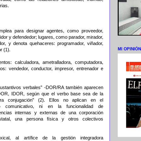
rias.
plea para designar agentes, como proveedor,
iridor y defendedor; lugares, como parador, mirador,
dor, y denota quehaceres: programador, viñador,
MI OPINIÓ
r (1).
tos: calculadora, ametralladora, computadora,
ios: vendedor, conductor, impresor, entrenador e
 sustantivos verbales” -DOR/RA también aparecen
DOR, IDOR, según que el verbo base sea de la
ra conjugación” (2). Ellos no aplican en el
co comunicativo, ni en la funcionalidad de
encias internas y externas de una corporación
statal, una persona física y otros colectivos
xical, al artífice de la gestión integradora