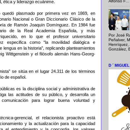
Alfonso F...
d, ética y liderazgo ecuánime.
ino quedó plasmado por primera vez en 1869, en
onario Nacional o Gran Diccionario Clásico de la
toría de Ramón Joaquín Domínguez. En 1984 fue
nario de la Real Academia Española, y más
Por José Ra
iquecido, en lo que el profesor universitario
Peñalver, M
ez especifica como “la movilidad dialógica e
Henríquez, 
de lengua en la historia”, replicando planteamientos
González, E
ig Wittgenstein y el filósofo alemán Hans-Georg-
D ´ MIGUE
onista” se sitúa en el lugar 24.311 de los términos
io de español.
públicas es la disciplina social y administrativa de
iga las actitudes de su público, y desarrolla un
 comunicación para lograr buena voluntad y
cnica-gerencial, el relacionista proactivo está
ionamiento y la actualización para la capacidad
ara el entendimiento y la concordia, los valores