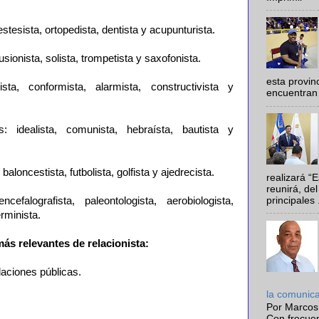
tesista, ortopedista, dentista y acupunturista.
cusionista, solista, trompetista y saxofonista.
esta provi
ta, conformista, alarmista, constructivista y
encuentran 
sas: idealista, comunista, hebraísta, bautista y
baloncestista, futbolista, golfista y ajedrecista.
realizará “
reunirá, del
principales .
ncefalografista, paleontologista, aerobiologista,
rminista.
s relevantes de relacionista:
laciones públicas.
la comunic
Por Marcos
Con frecue