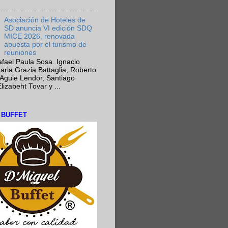
Asociación de Hoteles de
SD anuncia VI edición SDQ
MICE 2026, renovada
apuesta por el turismo de
reuniones
fael Paula Sosa. Ignacio
aria Grazia Battaglia, Roberto
Aguie Lendor, Santiago
lizabeht Tovar y ...
L BUFFET