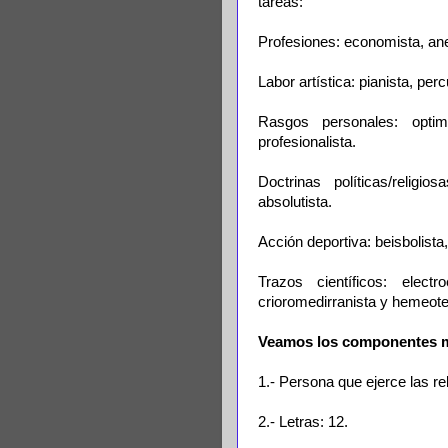
tareas:
Profesiones: economista, anes
Labor artística: pianista, per
Rasgos personales: optimis
profesionalista.
Doctrinas políticas/religio
absolutista.
Acción deportiva: beisbolista, 
Trazos científicos: electroe
crioromedirranista y hemeote
Veamos los componentes má
1.- Persona que ejerce las re
2.- Letras: 12.