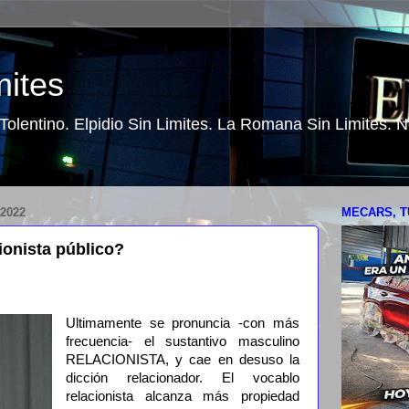
mites
o Tolentino. Elpidio Sin Limites. La Romana Sin Limites.
2022
MECARS, T
ionista público?
Ultimamente se pronuncia -con más
frecuencia- el sustantivo masculino
RELACIONISTA, y cae en desuso la
dicción relacionador. El vocablo
relacionista alcanza más propiedad