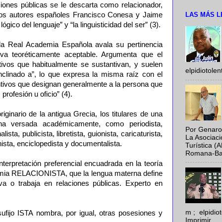
laciones públicas se le descarta como relacionador,
LAS MÁS L
 los autores españoles Francisco Conesa y Jaime
gico del lenguaje” y “la linguisticidad del ser” (3).
 la Real Academia Española avala su pertinencia
iva teoréticamente aceptable. Argumenta que el
etivos que habitualmente se sustantivan, y suelen
elpidiotole
 “inclinado a”, lo que expresa la misma raíz con el
ntivos que designan generalmente a la persona que
profesión u oficio” (4).
riginario de la antigua Grecia, los titulares de una
aena versada académicamente, como periodista,
Por Genaro
lista, publicista, libretista, guionista, caricaturista,
La Asociac
nista, enciclopedista y documentalista.
Turística (
Romana-Baya
terpretación preferencial encuadrada en la teoría
oxemia RELACIONISTA, que la lengua materna define
va o trabaja en relaciones públicas. Experto en
m ; elpidi
 sufijo ISTA nombra, por igual, otras posesiones y
Imprimir