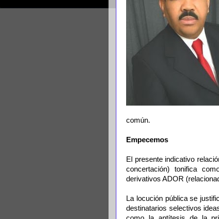
común.
Empecemos
El presente indicativo relac
concertación) tonifica co
derivativos ADOR (relacionado
La locución pública se justif
destinatarios selectivos ide
como la antítesis de la pr