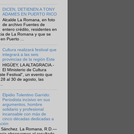
DICEN, DETIENEN A TONY
ADAMES EN PUERTO RICO
Alcalde La Romana, en foto
de archivo Fuentes de
entero crédito, residentes en
ncia de La Romana y que se
en Puerto ...
Cultura realizará festival que
integrará a las seis
provincias de la región Este
HIGÜEY, LA ALTAGRACIA.-
El Ministerio de Cultura
Este Festival“, un evento que
 28 al 30 de agosto, las
..
Elpidio Tolentino Garrido:
Periodista incisivo en sus
argumentos, hombre
solidario y profesional
incansable con más de
cinco décadas dedicadas a
ación
 Sánchez. La Romana, R.D.—
ncia observamos el resultado