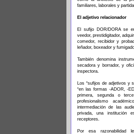
familiares, laborales y partida
El adjetivo relacionador
El sufijo DOR/DORA se em
veedor, prestidigitador, adqu
comedor, recibidor y proba
leñador, boxeador y fumigado
También denomina instrumen
secadora y borrador, y ofic
inspectora.
Los “sufijos de adjetivos y
“en las formas -ADOR, -E
primera, segunda o terce
profesionalismo académi
intermediación de las audi
privada, una institución e
receptores.
Por esa razonabilidad le