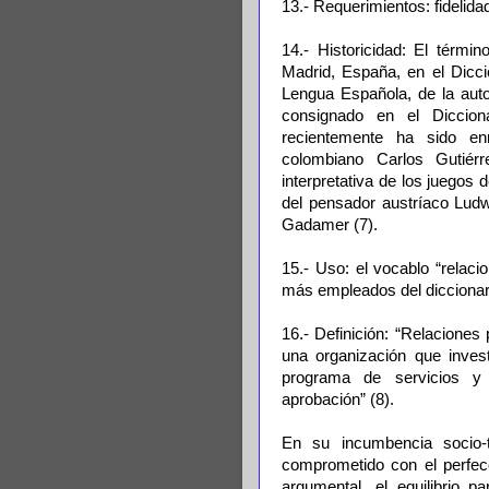
13.- Requerimientos: fidelida
14.- Historicidad: El térm
Madrid, España, en el Dicci
Lengua Española, de la au
consignado en el Diccio
recientemente ha sido enr
colombiano Carlos Gutiérr
interpretativa de los juegos 
del pensador austríaco Ludw
Gadamer (7).
15.- Uso: el vocablo “relaci
más empleados del diccionar
16.- Definición: “Relaciones 
una organización que invest
programa de servicios y
aprobación” (8).
En su incumbencia socio-té
comprometido con el perfecc
argumental, el equilibrio p