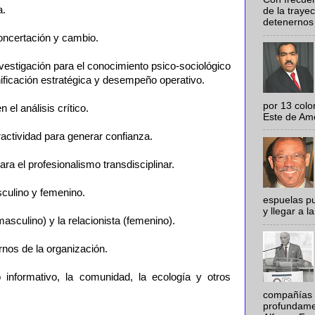
a.
de la traye
detenernos 
concertación y cambio.
nvestigación para el conocimiento psico-sociológico
nificación estratégica y desempeño operativo.
por 13 colo
n el análisis crítico.
Este de Amér
teractividad para generar confianza.
ara el profesionalismo transdisciplinar.
sculino y femenino.
espuelas pu
y llegar a la
masculino) y la relacionista (femenino).
ernos de la organización.
informativo, la comunidad, la ecología y otros
compañías 
profundamen