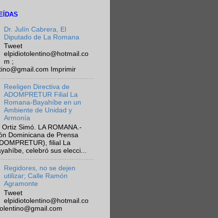
EÍDAS
Dr. Julín Cabrera, El
Diputado de La Romana
Tweet
elpidiotolentino@hotmail.co
m ;
ntino@gmail.com Imprimir
Reeligen Directiva de
ADOMPRETUR Filial La
Romana-Bayahíbe en un
Ambiente de Unidad y
Armonía
 Ortiz Simó. LA ROMANA.-
ión Dominicana de Prensa
ADOMPRETUR), filial La
híbe, celebró sus elecci...
Regidores, no se dejen
utilizar; Calle Ramón
Agramonte
Tweet
elpidiotolentino@hotmail.co
otolentino@gmail.com