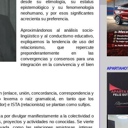
desde su etimología, su estatus
epistemológico y su fenomenología
neohumano, y por esos significantes
acrecienta su preferencia.
Aproximándonos al análisis socio-
lingüístico y al conductismo educativo,
expliquemos la tendencia de uso del
relacionismo, que repercute
preponderantemente en las
convergencias y consensos para una
integración en la convivencia y el bien
APARTAHOT
ión (enlace, unión, concordancia, correspondencia y
mo lexema o raíz gramatical, en tanto que los
r) e ISTA (relacionista) se plantan como sufijos.
ica por divulgar manifiestamente a la colectividad o
as, proyectos y actividades no conocidas. Se vierte
ivada, como las relaciones amistosas, íntimas,