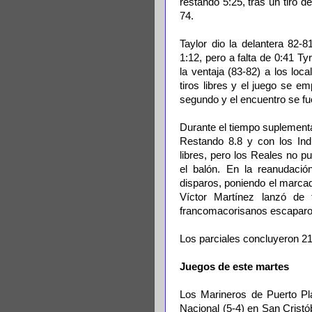
restando 5:25, tras un tiro 
74.
Taylor dio la delantera 82-
1:12, pero a falta de 0:41 Ty
la ventaja (83-82) a los lo
tiros libres y el juego se e
segundo y el encuentro se fu
Durante el tiempo suplementa
Restando 8.8 y con los Indi
libres, pero los Reales no pu
el balón. En la reanudació
disparos, poniendo el marca
Víctor Martínez lanzó de 
francomacorisanos escaparon 
Los parciales concluyeron 21-
Juegos de este martes
Los Marineros de Puerto Plat
Nacional (5-4) en San Cristó