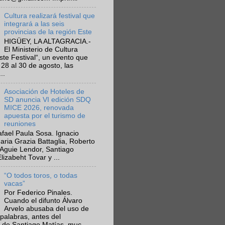
Cultura realizará festival que
integrará a las seis
provincias de la región Este
HIGÜEY, LA ALTAGRACIA.-
El Ministerio de Cultura
Este Festival“, un evento que
 28 al 30 de agosto, las
..
Asociación de Hoteles de
SD anuncia VI edición SDQ
MICE 2026, renovada
apuesta por el turismo de
reuniones
fael Paula Sosa. Ignacio
aria Grazia Battaglia, Roberto
Aguie Lendor, Santiago
lizabeht Tovar y ...
“O todos toros, o todas
vacas”
Por Federico Pinales.
Cuando el difunto Álvaro
Arvelo abusaba del uso de
 palabras, antes del
 de Santiago Matías, muc...