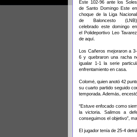
Este 102-96 ante los Soles
de Santo Domingo Este en
choque de la Liga Nacional
de Baloncesto (LNB)
celebrado este domingo en
el Polideportivo Leo Tavarez
de aquí.
Los Cañeros mejoraron a 3-
6 y quebraron una racha ne
igualar 1-1 la serie partic
enfrentamiento en casa.
Colomé, quien anotó 42 punto
su cuarto partido seguido c
temporada. Además, encestó s
“Estuve enfocado como siemp
la victoria. Salimos a de
conseguimos el objetivo”, ma
El jugador tenía de 25-4 detrá