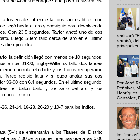
de tres de Adonis Henríquez que puso la pizarra 76-
81 a los Reales al encestar dos lances libres con
ree llegó hasta el aro y consiguió dos, devolviendo
cales. Con 23.5 segundos, Taylor anotó uno de dos
realizará “
mpató. Luego Suero falló cerca del aro en el último
reunirá, del
e a tiempo extra.
principales .
rio, la definición llegó con menos de 10 segundos.
os arriba 91-90, Bigby-Williams falló dos lances
dieron controlar el rebote y los Indios recuperaron
n, Tyree recibió falta y si pudo anotar sus dos
dor 93-90 con 6.4 segundos. En el último segundo,
Por José Ra
Peñalver, M
tres, el balón bailó y se salió del aro y los
Henríquez, 
con el triunfo.
González, E
26, 24-14, 18-23, 20-20 y 10-7 para los Indios.
a (5-4) se enfrentarán a los Titanes del Distrito
las “malas”
bal a las 7:00 de la noche, mientras que a las 9:00
surgimiento