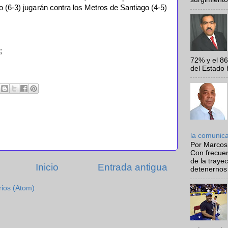
(6-3) jugarán contra los Metros de Santiago (4-5)
;
72% y el 8
del Estado 
la comunic
Por Marcos
Con frecue
de la traye
Inicio
Entrada antigua
detenernos 
rios (Atom)