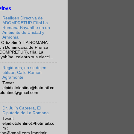
EÍDAS
Reeligen Directiva de
ADOMPRETUR Filial La
Romana-Bayahíbe en un
Ambiente de Unidad y
Armonía
 Ortiz Simó. LA ROMANA.-
ión Dominicana de Prensa
ADOMPRETUR), filial La
híbe, celebró sus elecci...
Regidores, no se dejen
utilizar; Calle Ramón
Agramonte
Tweet
elpidiotolentino@hotmail.co
otolentino@gmail.com
Dr. Julín Cabrera, El
Diputado de La Romana
Tweet
elpidiotolentino@hotmail.co
m ;
ntino@gmail.com Imprimir