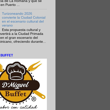
ncia de La Romana y que se
en Puerto ...
Turizoneando 2026
convierte la Ciudad Colonial
en el escenario cultural del
verano
Esta propuesta cultural y
onvertirá a la Ciudad Primada
en el gran escenario del
nicano, ofreciendo durante...
L BUFFET