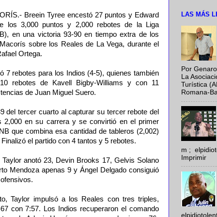
LAS MÁS L
.- Breein Tyree encestó 27 puntos y Edward
e los 3,000 puntos y 2,000 rebotes de la Liga
), en una victoria 93-90 en tiempo extra de los
Macorís sobre los Reales de La Vega, durante el
Rafael Ortega.
Por Genaro
ó 7 rebotes para los Indios (4-5), quienes también
La Asociac
10 rebotes de Kavell Bigby-Williams y con 11
Turística (
stencias de Juan Miguel Suero.
Romana-Baya
9 del tercer cuarto al capturar su tercer rebote del
s 2,000 en su carrera y se convirtió en el primer
 LNB que combina esa cantidad de tableros (2,002)
Finalizó el partido con 4 tantos y 5 rebotes.
m ; elpidi
Imprimir
n Taylor anotó 23, Devin Brooks 17, Gelvis Solano
erto Mendoza apenas 9 y Ángel Delgado consiguió
 ofensivos.
o, Taylor impulsó a los Reales con tres triples,
-67 con 7:57. Los Indios recuperaron el comando
elpidiotole