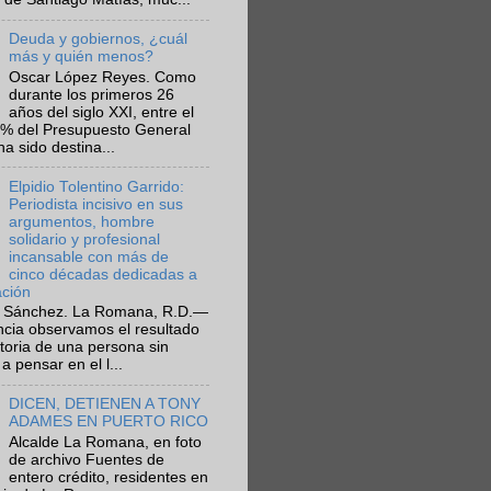
Deuda y gobiernos, ¿cuál
más y quién menos?
Oscar López Reyes. Como
durante los primeros 26
años del siglo XXI, entre el
6% del Presupuesto General
ha sido destina...
Elpidio Tolentino Garrido:
Periodista incisivo en sus
argumentos, hombre
solidario y profesional
incansable con más de
cinco décadas dedicadas a
ación
 Sánchez. La Romana, R.D.—
ncia observamos el resultado
ctoria de una persona sin
a pensar en el l...
DICEN, DETIENEN A TONY
ADAMES EN PUERTO RICO
Alcalde La Romana, en foto
de archivo Fuentes de
entero crédito, residentes en