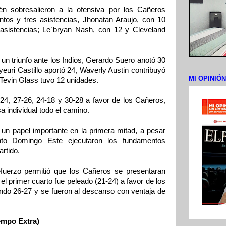
 sobresalieron a la ofensiva por los Cañeros
os y tres asistencias, Jhonatan Araujo, con 10
 asistencias; Le`bryan Nash, con 12 y Cleveland
 un triunfo ante los Indios, Gerardo Suero anotó 30
euri Castillo aportó 24, Waverly Austin contribuyó
MI OPINIÓ
 Tevin Glass tuvo 12 unidades.
-24, 27-26, 24-18 y 30-28 a favor de los Cañeros,
a individual todo el camino.
 un papel importante en la primera mitad, a pesar
to Domingo Este ejecutaron los fundamentos
rtido.
efuerzo permitió que los Cañeros se presentaran
el primer cuarto fue peleado (21-24) a favor de los
undo 26-27 y se fueron al descanso con ventaja de
empo Extra)