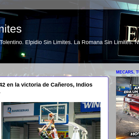
mites
o Tolentino. Elpidio Sin Limites. La Romana Sin Limites.
MECARS, T
2 en la victoria de Cañeros, Indios
a