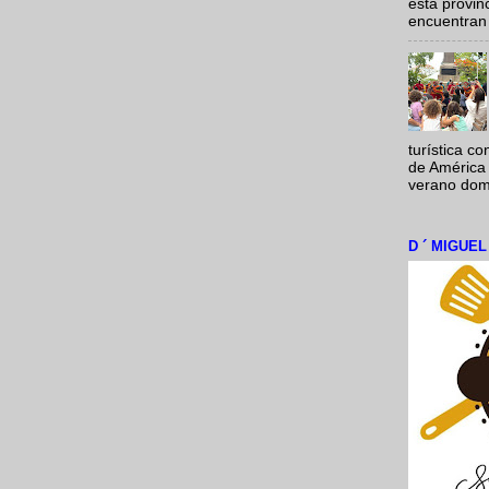
esta provi
encuentran 
turística c
de América 
verano domi
D ´ MIGUE