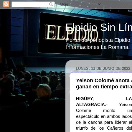
Elpidio Sin Lí
Portal del periodista Elpidi
Informaciones La Romana.
LUNES, 13 DE JUNIO DE 2022
Yeison Colomé anota 4
ganan en tiempo extr
HIGÜEY, LA
ALTAGRACIA.-
Yeison
Colomé montó un
espectáculo en ambos lados
de la cancha para liderar el
triunfo de los Cañeros del