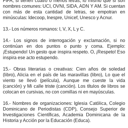
FIFA, si tienen cuatro o menos letras, lo mismo que si son
nombres comunes: UCI, OVNI, SIDA, ADN Y AM. Si cuentan
con más de esta cantidad de letras, se empotran en
minúsculas: Idecoop, Inespre, Unicef, Unesco y Acnur.
13.- Los números romanos: I, V, X, L y C.
14.- Los signos de interrogación y exclamación, si no
continúan en dos puntos o punto y coma. Ejemplo:
¡Estupendo! Un gesto que inspira respeto. O, ¡Respeto! Eso
inspira ese acto estupendo.
15.- Obras literarias o creativas: Cien años de soledad
(libro), Alicia en el país de las maravillas (libro), Lo que el
viento se llevó (película), Aunque me cueste la vida
(canción) y Mi calle triste (canción). Los títulos de libros se
colocan en cursivas, no con comillas ni en mayúsculas.
16.- Nombres de organizaciones: Iglesia Católica, Colegio
Dominicano de Periodistas (CDP), Consejo Superior de
Investigaciones Científicas, Academia Dominicana de la
Historia y Acción por la Educación (Educa).