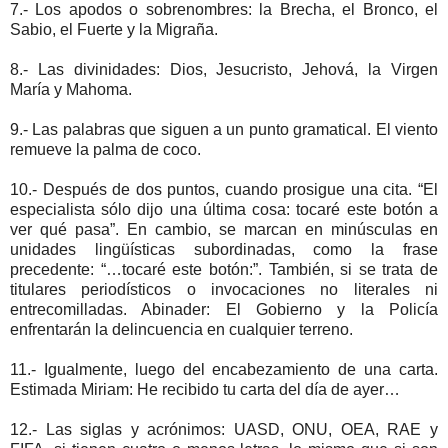
7.- Los apodos o sobrenombres: la Brecha, el Bronco, el
Sabio, el Fuerte y la Migraña.
8.- Las divinidades: Dios, Jesucristo, Jehová, la Virgen
María y Mahoma.
9.- Las palabras que siguen a un punto gramatical. El viento
remueve la palma de coco.
10.- Después de dos puntos, cuando prosigue una cita. “El
especialista sólo dijo una última cosa: tocaré este botón a
ver qué pasa”. En cambio, se marcan en minúsculas en
unidades lingüísticas subordinadas, como la frase
precedente: “…tocaré este botón:”. También, si se trata de
titulares periodísticos o invocaciones no literales ni
entrecomilladas. Abinader: El Gobierno y la Policía
enfrentarán la delincuencia en cualquier terreno.
11.- Igualmente, luego del encabezamiento de una carta.
Estimada Miriam: He recibido tu carta del día de ayer…
12.- Las siglas y acrónimos: UASD, ONU, OEA, RAE y