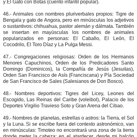
y El Gato con Botas (cuento infantil popular).
46.- Animales con nombres pluriverbales propios: Tigre de
Bengala y gato de Angora, pero en minúsculas los adjetivos
o sustantivos: chihuahua, pastor alemán y dálmata. También
se insertan en mayúsculas los nombres de animales
popularizados en personas: El Caballo, El León, El
Cocodrilo, El Toro Díaz y La Pulga Messi.
47.- Congregaciones religiosas: Orden de los Hermanos
Menores Capuchinos, Orden de los Predicadores Santo
Domingo (Dominicos), la Compañía de Jesús (Jesuitas),
Orden San Francisco de Asís (Franciscana) y Pía Sociedad
de San Francisco de Sales (Salesianos de Don Bosco).
48.- Nombres deportivos: Tigres del Licey, Leones del
Escogido, Las Reinas del Caribe (voleibol), Palacio de los
Deportes Virgilio Travieso Soto y Gran Arena del Cibao.
49.- Nombres de planetas, estrellas o astros: la Tierra, el Sol
y la Luna. Si se escribe fuera del contexto astronómico, van
en minúsculas: Timoteo no encontrará una zona de la tierra
donde meter la cabeza; en el atardecer, desde mi balcón