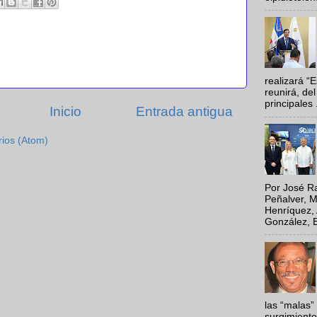
realizará “
reunirá, del
principales .
Inicio
Entrada antigua
rios (Atom)
Por José Ra
Peñalver, M
Henríquez, 
González, E
las “malas”
surgimiento