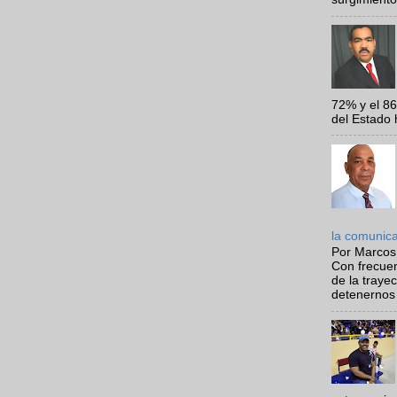
72% y el 8
del Estado 
la comunic
Por Marcos
Con frecue
de la traye
detenernos 