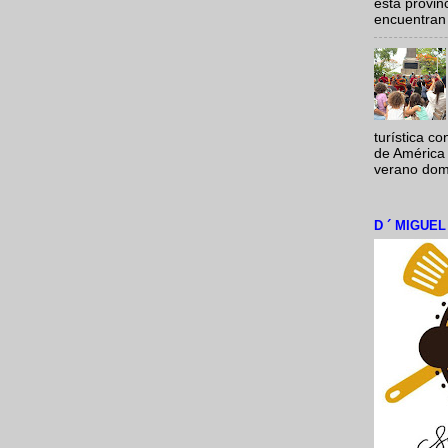
esta provi
encuentran 
turística c
de América 
verano domi
D ´ MIGUE