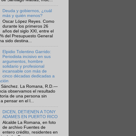
Deuda y gobiernos, ¿cuál
más y quién menos?
Oscar López Reyes. Como
durante los primeros 26
años del siglo XXI, entre el
6% del Presupuesto General
ha sido destina...
Elpidio Tolentino Garrido:
Periodista incisivo en sus
argumentos, hombre
solidario y profesional
incansable con más de
cinco décadas dedicadas a
ación
 Sánchez. La Romana, R.D.—
ncia observamos el resultado
ctoria de una persona sin
a pensar en el l...
DICEN, DETIENEN A TONY
ADAMES EN PUERTO RICO
Alcalde La Romana, en foto
de archivo Fuentes de
entero crédito, residentes en