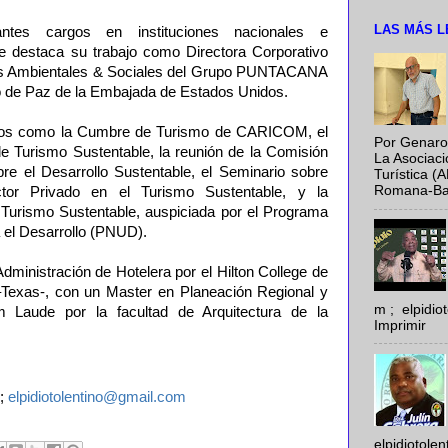
LAS MÁS L
tes cargos en instituciones nacionales e
que destaca su trabajo como Directora Corporativo
os Ambientales & Sociales del Grupo PUNTACANA
o de Paz de la Embajada de Estados Unidos.
ntos como la Cumbre de Turismo de CARICOM, el
Por Genaro
e Turismo Sustentable, la reunión de la Comisión
La Asociac
e el Desarrollo Sustentable, el Seminario sobre
Turística (
Romana-Baya
ctor Privado en el Turismo Sustentable, y la
Turismo Sustentable, auspiciada por el Programa
 el Desarrollo (PNUD).
dministración de Hotelera por el Hilton College de
–Texas-, con un Master en Planeación Regional y
m ; elpidi
 Laude por la facultad de Arquitectura de la
Imprimir
;
elpidiotolentino@gmail.com
elpidiotole