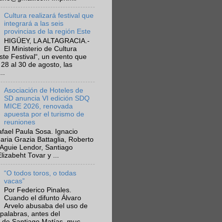
Cultura realizará festival que
integrará a las seis
provincias de la región Este
HIGÜEY, LA ALTAGRACIA.-
El Ministerio de Cultura
Este Festival“, un evento que
 28 al 30 de agosto, las
..
Asociación de Hoteles de
SD anuncia VI edición SDQ
MICE 2026, renovada
apuesta por el turismo de
reuniones
fael Paula Sosa. Ignacio
aria Grazia Battaglia, Roberto
Aguie Lendor, Santiago
lizabeht Tovar y ...
“O todos toros, o todas
vacas”
Por Federico Pinales.
Cuando el difunto Álvaro
Arvelo abusaba del uso de
 palabras, antes del
 de Santiago Matías, muc...