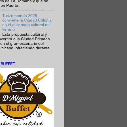
ncia de La Romana y que se
en Puerto ...
Turizoneando 2026
convierte la Ciudad Colonial
en el escenario cultural del
verano
Esta propuesta cultural y
onvertirá a la Ciudad Primada
en el gran escenario del
nicano, ofreciendo durante...
L BUFFET