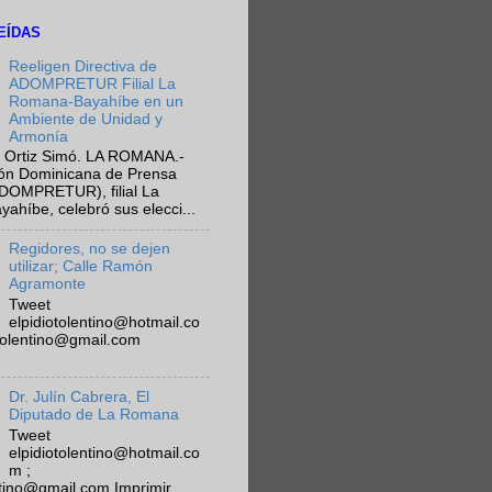
EÍDAS
Reeligen Directiva de
ADOMPRETUR Filial La
Romana-Bayahíbe en un
Ambiente de Unidad y
Armonía
 Ortiz Simó. LA ROMANA.-
ión Dominicana de Prensa
ADOMPRETUR), filial La
híbe, celebró sus elecci...
Regidores, no se dejen
utilizar; Calle Ramón
Agramonte
Tweet
elpidiotolentino@hotmail.co
otolentino@gmail.com
Dr. Julín Cabrera, El
Diputado de La Romana
Tweet
elpidiotolentino@hotmail.co
m ;
ntino@gmail.com Imprimir