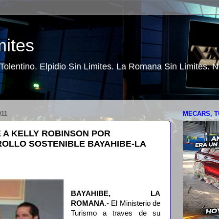
mites
o Tolentino. Elpidio Sin Limites. La Romana Sin Limites.
011
MECARS, T
 A KELLY ROBINSON POR
OLLO SOSTENIBLE BAYAHIBE-LA
BAYAHIBE, LA
ROMANA
.- El Ministerio de
Turismo a traves de su