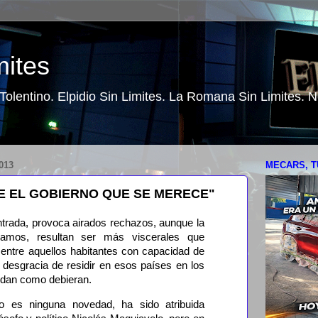
mites
o Tolentino. Elpidio Sin Limites. La Romana Sin Limites.
013
MECARS, T
E EL GOBIERNO QUE SE MERECE"
ntrada, provoca airados rechazos, aunque la
izamos, resultan ser más viscerales que
 entre aquellos habitantes con capacidad de
 desgracia de residir en esos países en los
ndan como debieran.
o es ninguna novedad, ha sido atribuida