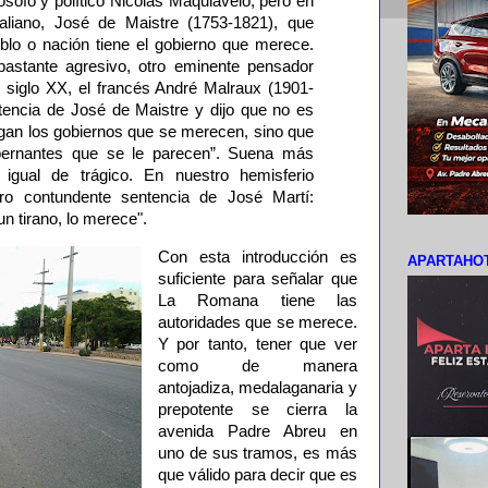
ósofo y político Nicolás Maquiavelo, pero en
taliano, José de Maistre (1753-1821), que
lo o nación tiene el gobierno que merece.
astante agresivo, otro eminente pensador
l siglo XX, el francés André Malraux (1901-
ntencia de José de Maistre y dijo que no es
gan los gobiernos que se merecen, sino que
obernantes que se le parecen”. Suena más
 igual de trágico. En nuestro hemisferio
ro contundente sentencia de José Martí:
n tirano, lo merece".
Con esta introducción es
APARTAHOT
suficiente para señalar que
La Romana tiene las
autoridades que se merece.
Y por tanto, tener que ver
como de manera
antojadiza, medalaganaria y
prepotente se cierra la
avenida Padre Abreu en
uno de sus tramos, es más
que válido para decir que es