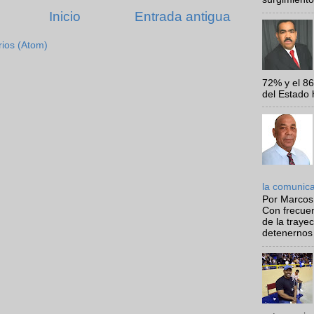
Inicio
Entrada antigua
rios (Atom)
72% y el 8
del Estado 
la comunic
Por Marcos
Con frecue
de la traye
detenernos 