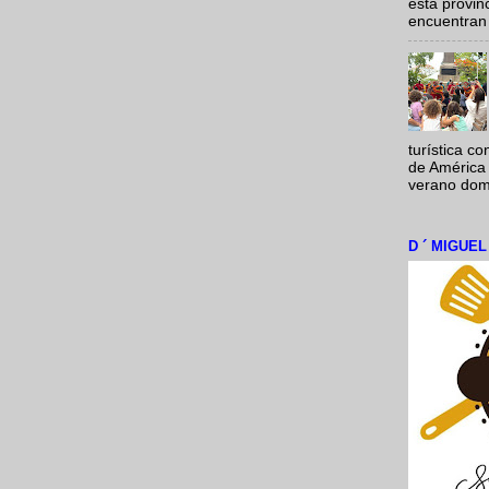
esta provi
encuentran 
turística c
de América 
verano domi
D ´ MIGUE