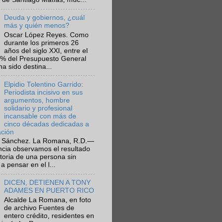
Deuda y gobiernos, ¿cuál
más y quién menos?
Oscar López Reyes. Como
durante los primeros 26
años del siglo XXI, entre el
6% del Presupuesto General
ha sido destina...
Elpidio Tolentino Garrido:
Periodista incisivo en sus
argumentos, hombre
solidario y profesional
incansable con más de
cinco décadas dedicadas a
ación
 Sánchez. La Romana, R.D.—
ncia observamos el resultado
ctoria de una persona sin
a pensar en el l...
DICEN, DETIENEN A TONY
ADAMES EN PUERTO RICO
Alcalde La Romana, en foto
de archivo Fuentes de
entero crédito, residentes en