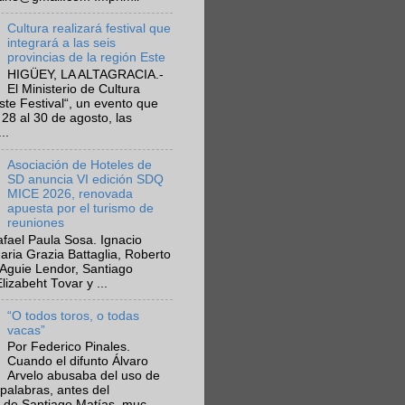
Cultura realizará festival que
integrará a las seis
provincias de la región Este
HIGÜEY, LA ALTAGRACIA.-
El Ministerio de Cultura
Este Festival“, un evento que
 28 al 30 de agosto, las
..
Asociación de Hoteles de
SD anuncia VI edición SDQ
MICE 2026, renovada
apuesta por el turismo de
reuniones
fael Paula Sosa. Ignacio
aria Grazia Battaglia, Roberto
Aguie Lendor, Santiago
lizabeht Tovar y ...
“O todos toros, o todas
vacas”
Por Federico Pinales.
Cuando el difunto Álvaro
Arvelo abusaba del uso de
 palabras, antes del
 de Santiago Matías, muc...