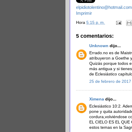
elpidiotolentino@hotmail.com
Imprimir
Hora
5:15 p. m.
5 comentarios:
Unknown
dijo...
Errado.no es de Maistr
atribuyeron a Goethe y
Quizás porque todos e
más antigua y si tienes
de Eclesiástico capítul
25 de febrero de 2017 
Ximena
dijo...
Eclesiástico 10:2. Ade
pone y quita autorida
cordura,volviéndose 
EL CIELO ES EL QUE G
estos temas en la Sagr