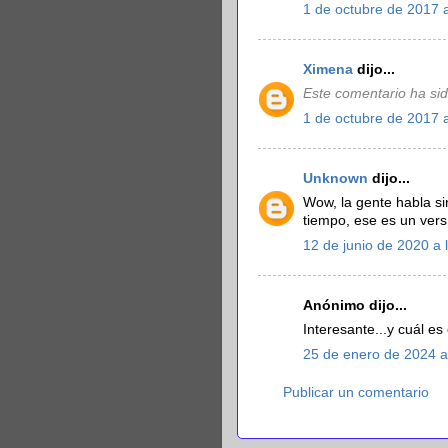
1 de octubre de 2017 a
Ximena
dijo...
Este comentario ha sid
1 de octubre de 2017 a
Unknown
dijo...
Wow, la gente habla si
tiempo, ese es un versí
12 de junio de 2020 a 
Anónimo dijo...
Interesante...y cuál es 
25 de enero de 2024 a
Publicar un comentario