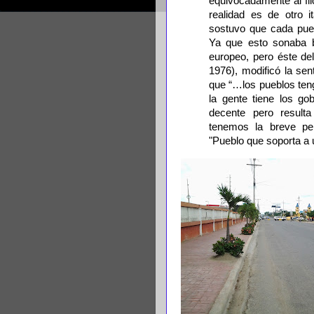
equivocadamente al fil
realidad es de otro i
sostuvo que cada pueb
Ya que esto sonaba b
europeo, pero éste de
1976), modificó la se
que “…los pueblos ten
la gente tiene los g
decente pero resulta
tenemos la breve pe
"Pueblo que soporta a u