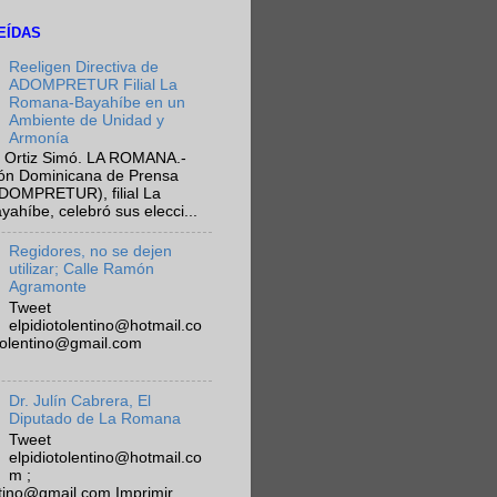
EÍDAS
Reeligen Directiva de
ADOMPRETUR Filial La
Romana-Bayahíbe en un
Ambiente de Unidad y
Armonía
 Ortiz Simó. LA ROMANA.-
ión Dominicana de Prensa
ADOMPRETUR), filial La
híbe, celebró sus elecci...
Regidores, no se dejen
utilizar; Calle Ramón
Agramonte
Tweet
elpidiotolentino@hotmail.co
otolentino@gmail.com
Dr. Julín Cabrera, El
Diputado de La Romana
Tweet
elpidiotolentino@hotmail.co
m ;
ntino@gmail.com Imprimir