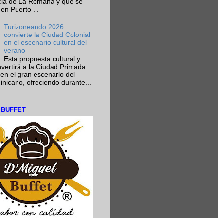
ncia de La Romana y que se
en Puerto ...
Turizoneando 2026
convierte la Ciudad Colonial
en el escenario cultural del
verano
Esta propuesta cultural y
onvertirá a la Ciudad Primada
en el gran escenario del
nicano, ofreciendo durante...
L BUFFET