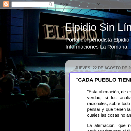
Elpidio Sin Lí
Portal del periodista Elpidi
Informaciones La Romana.
JUEVES, 22 DE AGOSTO DE 2
"CADA PUEBLO TIEN
"Esta afirmación, de e
verdad, si los anal
racionales, sobre todo
pensar y que tienen la
cuales las cosas no a
La afirmación, que n