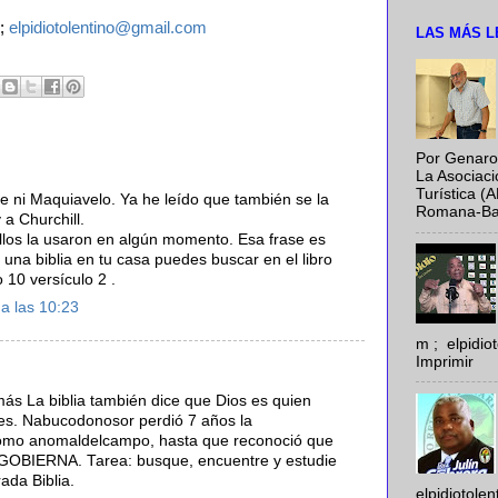
;
elpidiotolentino@gmail.com
LAS MÁS L
Por Genaro
La Asociac
Turística (
e ni Maquiavelo. Ya he leído que también se la
Romana-Baya
 a Churchill.
llos la usaron en algún momento. Esa frase es
 una biblia en tu casa puedes buscar en el libro
o 10 versículo 2 .
a las 10:23
m ; elpidi
Imprimir
más La biblia también dice que Dios es quien
des. Nabucodonosor perdió 7 años la
como anomaldelcampo, hasta que reconoció que
OBIERNA. Tarea: busque, encuentre y estudie
ada Biblia.
elpidiotole