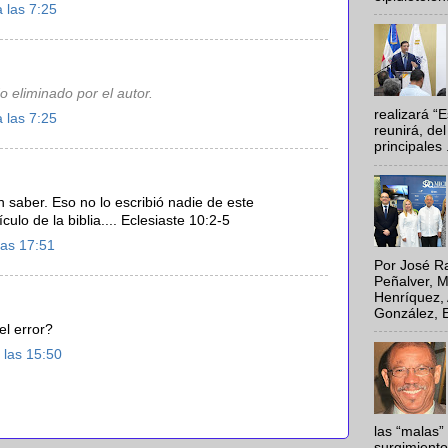
 las 7:25
o eliminado por el autor.
realizará “
 las 7:25
reunirá, del
principales .
n saber. Eso no lo escribió nadie de este
culo de la biblia.... Eclesiaste 10:2-5
las 17:51
Por José Ra
Peñalver, M
Henríquez, 
González, E
el error?
 las 15:50
las “malas”
surgimiento