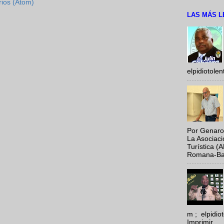
rios (Atom)
LAS MÁS L
elpidiotole
Por Genaro
La Asociac
Turística (
Romana-Baya
m ; elpidi
Imprimir