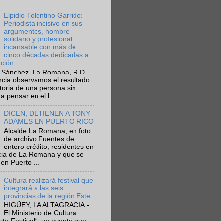
Elpidio Tolentino Garrido:
Periodista incisivo en sus
argumentos, hombre
solidario y profesional
incansable con más de
cinco décadas dedicadas a
ación
 Sánchez. La Romana, R.D.—
ncia observamos el resultado
ctoria de una persona sin
a pensar en el l...
DICEN, DETIENEN A TONY
ADAMES EN PUERTO RICO
Alcalde La Romana, en foto
de archivo Fuentes de
entero crédito, residentes en
ncia de La Romana y que se
en Puerto ...
Cultura realizará festival que
integrará a las seis
provincias de la región Este
HIGÜEY, LA ALTAGRACIA.-
El Ministerio de Cultura
Este Festival“, un evento que