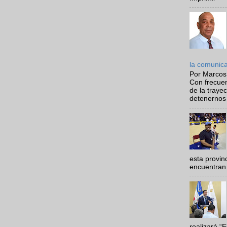
la comunic
Por Marcos
Con frecue
de la traye
detenernos 
esta provi
encuentran 
realizará “