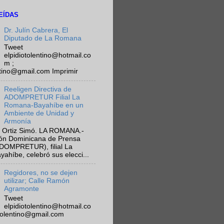
EÍDAS
Dr. Julín Cabrera, El
Diputado de La Romana
Tweet
elpidiotolentino@hotmail.co
m ;
ntino@gmail.com Imprimir
Reeligen Directiva de
ADOMPRETUR Filial La
Romana-Bayahíbe en un
Ambiente de Unidad y
Armonía
 Ortiz Simó. LA ROMANA.-
ión Dominicana de Prensa
ADOMPRETUR), filial La
híbe, celebró sus elecci...
Regidores, no se dejen
utilizar; Calle Ramón
Agramonte
Tweet
elpidiotolentino@hotmail.co
otolentino@gmail.com