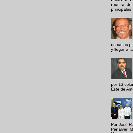
reunirá, del
principales .
espuelas pu
y llegar a la
por 13 colo
Este de Amér
Por José Ra
Peñalver, M