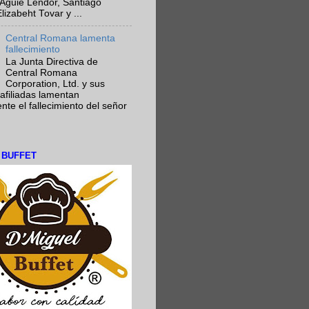
Aguie Lendor, Santiago
lizabeht Tovar y ...
Central Romana lamenta
fallecimiento
La Junta Directiva de
Central Romana
Corporation, Ltd. y sus
afiliadas lamentan
te el fallecimiento del señor
L BUFFET