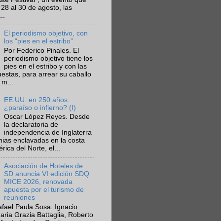
 28 al 30 de agosto, las
..
El periodismo objetivo, con
los “pies en el estribo”
Por Federico Pinales. El
periodismo objetivo tiene los
pies en el estribo y con las
estas, para arrear su caballo
 m...
EE.UU. en 250 años:
¿paraíso o infierno? (I)
Oscar López Reyes. Desde
la declaratoria de
independencia de Inglaterra
nias enclavadas en la costa
ica del Norte, el...
Asociación de Hoteles de
SD anuncia VI edición SDQ
MICE 2026, renovada
apuesta por el turismo de
reuniones
fael Paula Sosa. Ignacio
aria Grazia Battaglia, Roberto