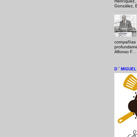
Henríquez, 
González, E
compañías 
profundamen
Alfonso F...
D ´ MIGUE