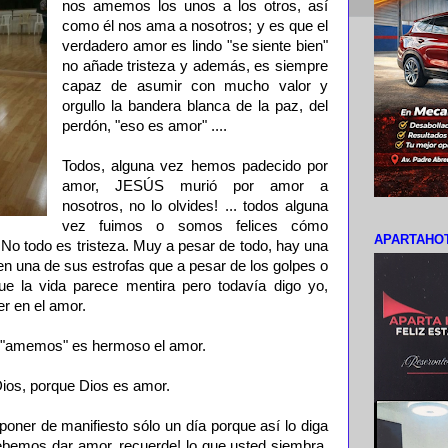
nos amemos los unos a los otros, así
como él nos ama a nosotros; y es que el
verdadero amor es lindo "se siente bien"
no añade tristeza y además, es siempre
capaz de asumir con mucho valor y
orgullo la bandera blanca de la paz, del
perdón, "eso es amor" ....
Todos, alguna vez hemos padecido por
amor, JESÚS murió por amor a
nosotros, no lo olvides! ... todos alguna
vez fuimos o somos felices cómo
APARTAHOT
 No todo es tristeza. Muy a pesar de todo, hay una
n una de sus estrofas que a pesar de los golpes o
ue la vida parece mentira pero todavía digo yo,
r en el amor.
o "amemos" es hermoso el amor.
ios, porque Dios es amor.
oner de manifiesto sólo un día porque así lo diga
 debemos dar amor, recuerde! lo que usted siembra,