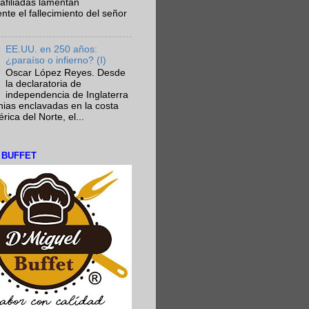
afiliadas lamentan
te el fallecimiento del señor
EE.UU. en 250 años:
¿paraíso o infierno? (I)
Oscar López Reyes. Desde
la declaratoria de
independencia de Inglaterra
nias enclavadas en la costa
ica del Norte, el...
L BUFFET