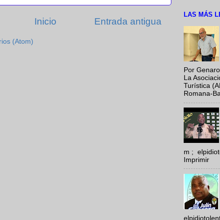
LAS MÁS L
Inicio
Entrada antigua
rios (Atom)
Por Genaro
La Asociac
Turística (
Romana-Baya
m ; elpidi
Imprimir
elpidiotole