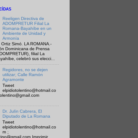
EÍDAS
Reeligen Directiva de
ADOMPRETUR Filial La
Romana-Bayahíbe en un
Ambiente de Unidad y
Armonía
 Ortiz Simó. LA ROMANA.-
ión Dominicana de Prensa
ADOMPRETUR), filial La
híbe, celebró sus elecci...
Regidores, no se dejen
utilizar; Calle Ramón
Agramonte
Tweet
elpidiotolentino@hotmail.co
otolentino@gmail.com
Dr. Julín Cabrera, El
Diputado de La Romana
Tweet
elpidiotolentino@hotmail.co
m ;
ntino@gmail.com Imprimir