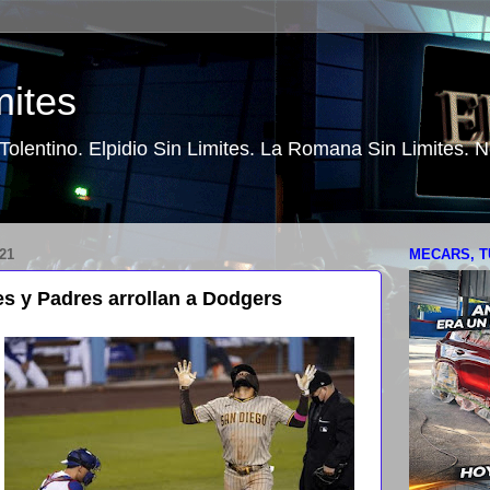
mites
o Tolentino. Elpidio Sin Limites. La Romana Sin Limites.
21
MECARS, T
es y Padres arrollan a Dodgers