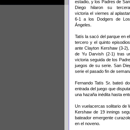
estadio, y los Padres de San
Diego hilaron su tercera
victoria el viernes al aplastar
6-1 a los Dodgers de Los
Ángeles.
Tatís la sacó del parque en el
tercero y el quinto episodios
ante Clayton Kershaw (3-2), q
de Yu Darvish (2-1) tras u
victoria seguida de los Pad
juegos de su serie. San Die
serie el pasado fin de seman
Fernando Tatís Sr. bateó d
entrada del juego que disput
una hazaña inédita hasta ento
Un vuelacercas solitario de 
Kershaw de 19 innings segu
bateador emergente curazole
en el noveno.