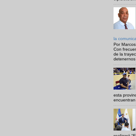
la comunic
Por Marcos
Con frecue
de la traye
detenernos 
esta provi
encuentran 
realizará “