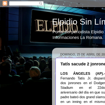
Elpidio Sin Lí
Portal del periodista Elpidi
Informaciones La Romana.
DOMINGO, 25 DE ABRIL DE 20
Tatís sacude 2 jonron
LOS ÁNGELES (AP).-
Fernando Tatís Jr. disparó
dos jonrones en el Dodger
Stadium en el 22do
aniversario del día en que su
padre bateó dos grand slams
en un inning en el mismo