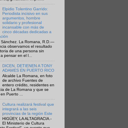
Elpidio Tolentino Garrido:
Periodista incisivo en sus
argumentos, hombre
solidario y profesional
incansable con más de
cinco décadas dedicadas a
ación
 Sánchez. La Romana, R.D.—
ncia observamos el resultado
ctoria de una persona sin
a pensar en el l...
DICEN, DETIENEN A TONY
ADAMES EN PUERTO RICO
Alcalde La Romana, en foto
de archivo Fuentes de
entero crédito, residentes en
ncia de La Romana y que se
en Puerto ...
Cultura realizará festival que
integrará a las seis
provincias de la región Este
HIGÜEY, LA ALTAGRACIA.-
El Ministerio de Cultura
Este Festival“, un evento que