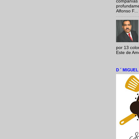
compañías 
profundamen
Alfonso F...
por 13 colo
Este de Amér
D ´ MIGUE