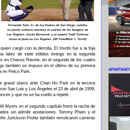
Fernando Tatis Jr., de los Padres de San Diego, celebra
un jonrón solitario mientras el catcher de los Dodgers de
Los Ángeles, Austin Barnesok, y el umpire Todd Tichenor
miran al plato en Los Ángeles. (AP Foto/Mark J. Terrill)
uien cargó con la derrota. El triunfo fue a la foja
na labor de siete sólidos innings en la segunda
res en Chavez Ravine, en el segundo de los cuatro
go también se impuso en el último de su primera
APARTAHOT
a en Petco Park.
os grand slams ante Chan Ho Park en la tercera
aron San Luis y Los Ángeles el 23 de abril de 1999,
nces y que no se ha vuelto a repetir.
Wil Myers en el segundo capítulo frenó la racha de
idos sin admitir anotaciones. Tommy Pham y el
ño Jurickson Profar también remolcaron carreras