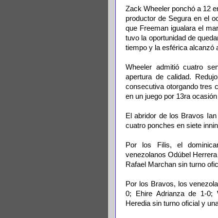
Zack Wheeler ponchó a 12 en
productor de Segura en el oct
que Freeman igualara el mar
tuvo la oportunidad de queda
tiempo y la esférica alcanzó a
Wheeler admitió cuatro sen
apertura de calidad. Reduj
consecutiva otorgando tres 
en un juego por 13ra ocasión
El abridor de los Bravos Ian
cuatro ponches en siete inni
Por los Filis, el domini
venezolanos Odúbel Herrera 
Rafael Marchan sin turno ofic
Por los Bravos, los venezola
0; Ehire Adrianza de 1-0; 
Heredia sin turno oficial y 