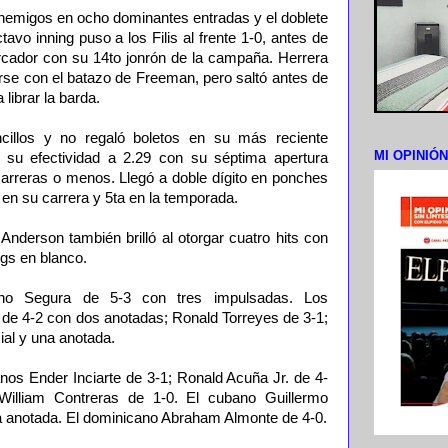
emigos en ocho dominantes entradas y el doblete
avo inning puso a los Filis al frente 1-0, antes de
cador con su 14to jonrón de la campaña. Herrera
rse con el batazo de Freeman, pero saltó antes de
 librar la barda.
cillos y no regaló boletos en su más reciente
MI OPINIÓ
o su efectividad a 2.29 con su séptima apertura
carreras o menos. Llegó a doble dígito en ponches
 en su carrera y 5ta en la temporada.
 Anderson también brilló al otorgar cuatro hits con
ngs en blanco.
cano Segura de 5-3 con tres impulsadas. Los
de 4-2 con dos anotadas; Ronald Torreyes de 3-1;
ial y una anotada.
nos Ender Inciarte de 3-1; Ronald Acuña Jr. de 4-
William Contreras de 1-0. El cubano Guillermo
una anotada. El dominicano Abraham Almonte de 4-0.