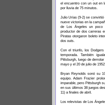
el encuentro con un out en l
por lluvia de 75 minutos.
Julio Urías (9-2) se convirti
nueve victorias en la campaña
de Los Ángeles un poco d
productor de dos carreras en
Piratas otorgaron boleto int
dos outs.
Con el triunfo, los Dodgers
temporada. También igual
Pittsburgh, luego de derrota
mayo y el 20 de julio de 1952
Bryan Reynolds sonó su 10m
equipo. Adam Frazier prol
imparable, pero Pittsburgh su
en sus últimos 38 juegos de
11) a finales de abril.
Los relevistas de Los Ángeles