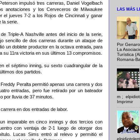
terson impulsó tres carreras, Daniel Vogelbach
LAS MÁS L
os anotaciones y los Cerveceros de Milwaukee
r el jueves 7-2 a los Rojos de Cincinnati y ganar
 la serie.
de Triple-A Nashville antes del inicio de la serie,
jo sencillo de dos carreras durante un ataque de
Por Genaro
dió un doblete productor en la octava entrada, para
La Asociac
a su 11ra victoria en sus últimos 13 compromisos.
Turística (
Romana-Baya
en el séptimo inning, su sexto cuadrangular de la
ltimos dos partidos.
 Freddy Peralta permitió apenas una carrera y dos
atro entradas, pero fue retirado por un bateador
m ; elpidi
o por lluvia de 37 minutos.
Imprimir
 carrera en dos entradas de labor.
ó un imparable en cinco innings y dos tercios con
uentro con ventaja de 2-1 luego de otorgar dos
ítulo. Lucas Sims entró al relevo y permitió el
elpidiotole