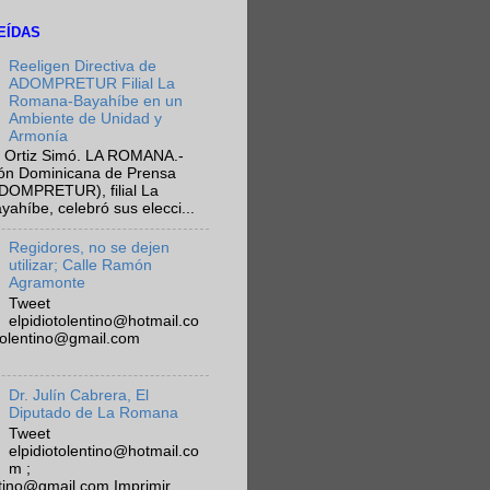
EÍDAS
Reeligen Directiva de
ADOMPRETUR Filial La
Romana-Bayahíbe en un
Ambiente de Unidad y
Armonía
 Ortiz Simó. LA ROMANA.-
ión Dominicana de Prensa
ADOMPRETUR), filial La
híbe, celebró sus elecci...
Regidores, no se dejen
utilizar; Calle Ramón
Agramonte
Tweet
elpidiotolentino@hotmail.co
otolentino@gmail.com
Dr. Julín Cabrera, El
Diputado de La Romana
Tweet
elpidiotolentino@hotmail.co
m ;
ntino@gmail.com Imprimir