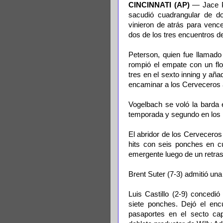
CINCINNATI (AP)
— Jace Pe
sacudió cuadrangular de d
vinieron de atrás para vence
dos de los tres encuentros de
Peterson, quien fue llamado 
rompió el empate con un flo
tres en el sexto inning y aña
encaminar a los Cerveceros 
Vogelbach se voló la barda 
temporada y segundo en los ú
El abridor de los Cerveceros
hits con seis ponches en cu
emergente luego de un retras
Brent Suter (7-3) admitió una
Luis Castillo (2-9) concedi
siete ponches. Dejó el enc
pasaportes en el secto cap