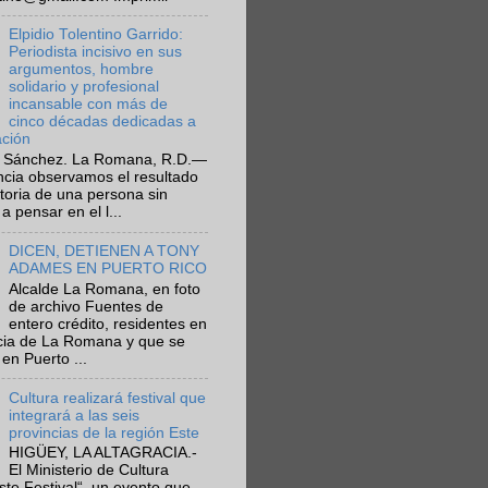
Elpidio Tolentino Garrido:
Periodista incisivo en sus
argumentos, hombre
solidario y profesional
incansable con más de
cinco décadas dedicadas a
ación
 Sánchez. La Romana, R.D.—
ncia observamos el resultado
ctoria de una persona sin
a pensar en el l...
DICEN, DETIENEN A TONY
ADAMES EN PUERTO RICO
Alcalde La Romana, en foto
de archivo Fuentes de
entero crédito, residentes en
ncia de La Romana y que se
en Puerto ...
Cultura realizará festival que
integrará a las seis
provincias de la región Este
HIGÜEY, LA ALTAGRACIA.-
El Ministerio de Cultura
Este Festival“, un evento que