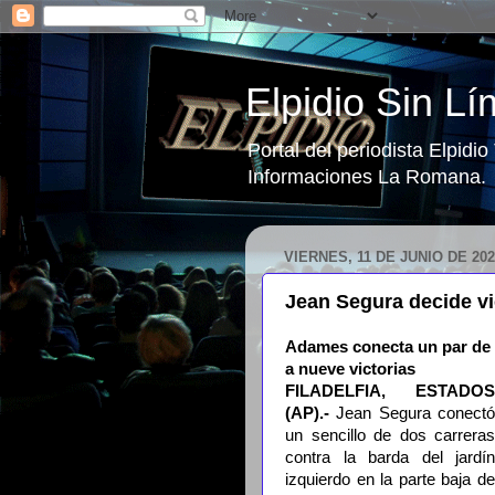
Elpidio Sin Lí
Portal del periodista Elpidi
Informaciones La Romana.
VIERNES, 11 DE JUNIO DE 202
Jean Segura decide vict
Adames conecta un par de i
a nueve victorias
FILADELFIA, ESTADOS
(AP).-
Jean Segura conect
un sencillo de dos carreras
contra la barda del jardín
izquierdo en la parte baja de