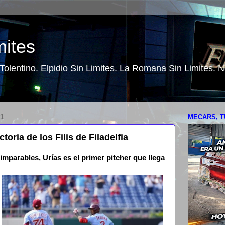
mites
o Tolentino. Elpidio Sin Limites. La Romana Sin Limites.
1
MECARS, T
oria de los Filis de Filadelfia
mparables, Urías es el primer pitcher que llega
ó