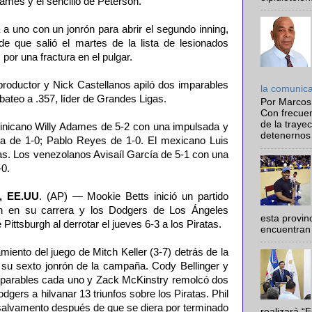
ames y el sencillo de Peterson.
 a uno con un jonrón para abrir el segundo inning,
e que salió el martes de la lista de lesionados
or una fractura en el pulgar.
productor y Nick Castellanos apiló dos imparables
la comunic
bateo a .357, líder de Grandes Ligas.
Por Marcos
Con frecue
de la traye
inicano Willy Adames de 5-2 con una impulsada y
detenernos 
ta de 1-0; Pablo Reyes de 1-0. El mexicano Luis
as. Los venezolanos Avisaíl García de 5-1 con una
0.
, EE.UU
. (AP) — Mookie Betts inició un partido
ón en su carrera y los Dodgers de Los Ángeles
esta provi
Pittsburgh al derrotar el jueves 6-3 a los Piratas.
encuentran 
amiento del juego de Mitch Keller (3-7) detrás de la
a su sexto jonrón de la campaña. Cody Bellinger y
imparables cada uno y Zack McKinstry remolcó dos
dgers a hilvanar 13 triunfos sobre los Piratas. Phil
 salvamento después de que se diera por terminado
realizará “