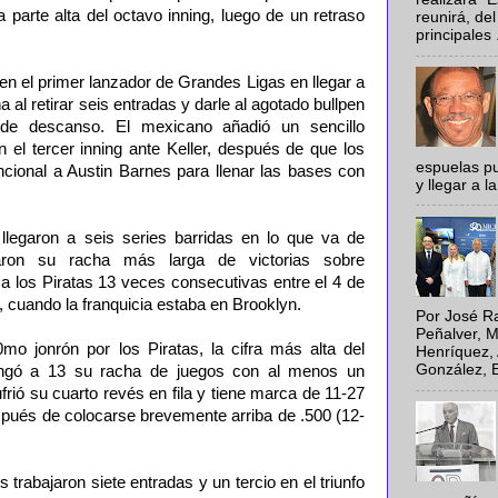
a parte alta del octavo inning, luego de un retraso
reunirá, del
principales .
ó en el primer lanzador de Grandes Ligas en llegar a
 al retirar seis entradas y darle al agotado bullpen
e descanso. El mexicano añadió un sencillo
 el tercer inning ante Keller, después de que los
espuelas pu
encional a Austin Barnes para llenar las bases con
y llegar a la
 llegaron a seis series barridas en lo que va de
aron su racha más larga de victorias sobre
r a los Piratas 13 veces consecutivas entre el 4 de
, cuando la franquicia estaba en Brooklyn.
Por José Ra
Peñalver, M
o jonrón por los Piratas, la cifra más alta del
Henríquez, 
González, E
ongó a 13 su racha de juegos con al menos un
frió su cuarto revés en fila y tiene marca de 11-27
spués de colocarse brevemente arriba de .500 (12-
 trabajaron siete entradas y un tercio en el triunfo