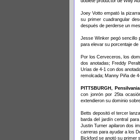
doblete productor de Willy Ad
Joey Votto empató la pizarra
su primer cuadrangular desd
después de perderse un mes p
Jesse Winker pegó sencillo 
para elevar su porcentaje de 
Por los Cerveceros, los dom
dos anotadas; Freddy Peral
Urías de 4-1 con dos anotad
remolcada; Manny Piña de 4-
PITTSBURGH, Pensilvania
con jonrón por 25ta ocasi
extendieron su dominio sobre 
Betts depositó el tercer lanz
barda del jardín central par
Justin Turner apilaron dos 
carreras para ayudar a los Do
Bickford se anotó su primer