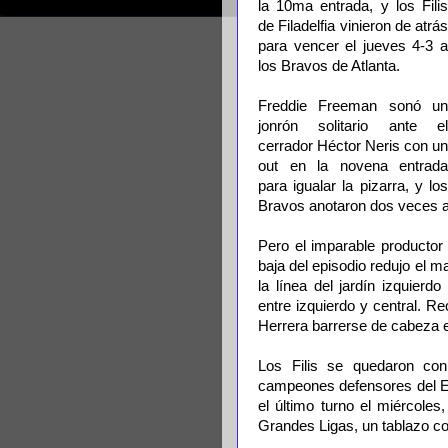
la 10ma entrada, y los Filis
de Filadelfia vinieron de atrás
para vencer el jueves 4-3 a
los Bravos de Atlanta.
Freddie Freeman sonó un
jonrón solitario ante el
cerrador Héctor Neris con un
out en la novena entrada
para igualar la pizarra, y los
Bravos anotaron dos veces a
Pero el imparable productor
baja del episodio redujo el m
la línea del jardín izquierd
entre izquierdo y central. Re
Herrera barrerse de cabeza en 
Los Filis se quedaron con
campeones defensores del Est
el último turno el miércole
Grandes Ligas, un tablazo co