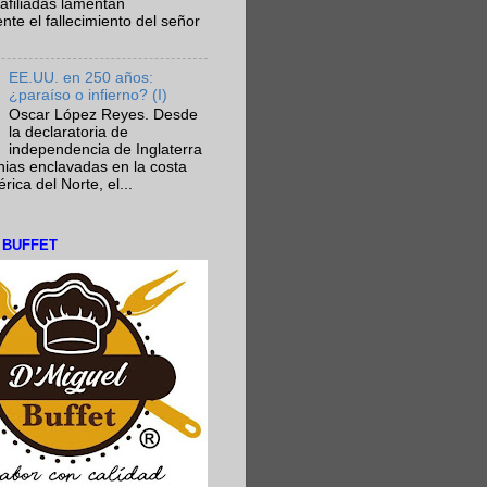
afiliadas lamentan
te el fallecimiento del señor
EE.UU. en 250 años:
¿paraíso o infierno? (I)
Oscar López Reyes. Desde
la declaratoria de
independencia de Inglaterra
nias enclavadas en la costa
ica del Norte, el...
L BUFFET