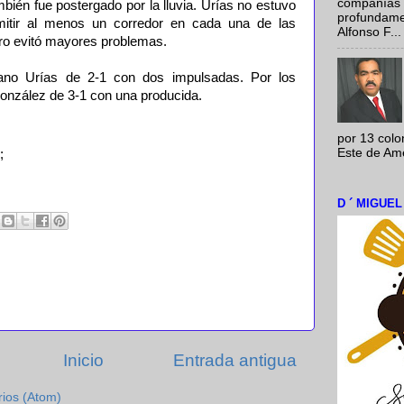
compañías 
mbién fue postergado por la lluvia. Urías no estuvo
profundamen
ermitir al menos un corredor en cada una de las
Alfonso F...
ero evitó mayores problemas.
ano Urías de 2-1 con dos impulsadas. Por los
González de 3-1 con una producida.
por 13 colo
Este de Amér
;
D ´ MIGUE
Inicio
Entrada antigua
rios (Atom)