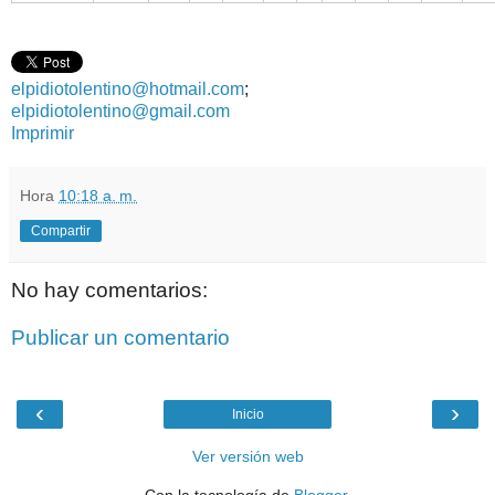
elpidiotolentino@hotmail.com
;
elpidiotolentino@gmail.com
Imprimir
Hora
10:18 a. m.
Compartir
No hay comentarios:
Publicar un comentario
‹
›
Inicio
Ver versión web
Con la tecnología de
Blogger
.