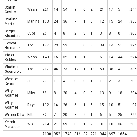
Starlin
Wash
221
14
54
9
0
2
21
17
5
.244
Castro
Starling
Marlins
103
24
36
7
1
5
12
15
24
.350
Marte
Sergio
Cubs
26
4
8
2
3
1
3
8
0
.308
Alcántara
Teocar
Tor
177
23
52
5
0
8
34
14
51
.294
Hernánez
Víctor
Wash
143
15
32
10
1
0
6
14
44
.224
Robles
Vladimir
Tor.
217
46
73
12
1
19
50
38
41
.336
Guerrero Jr.
Webster
SD
20
1
4
0
0
1
1
2
3
.200
Rivas
Willy
Milw
68
8
20
4
0
3
13
9
18
.294
Adames
Willy
Rays
132
16
26
6
1
5
15
10
51
.197
Adames
Wilmer Difó
Pitt
82
7
20
3
2
1
6
5
25
.244
Yermir
WS
204
21
59
8
1
7
31
18
36
.289
Mercedes
7100
952
1748
316
37
271
944
697
1654