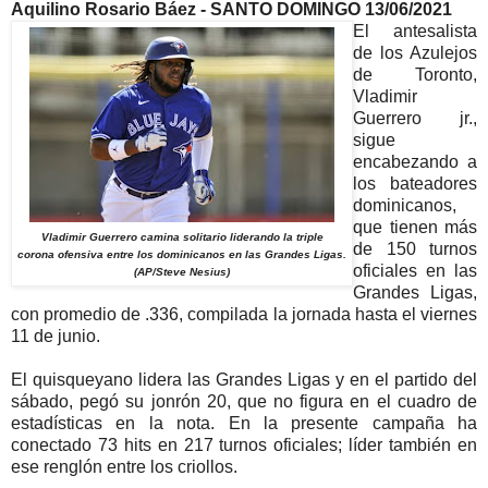
Aquilino Rosario Báez - SANTO DOMINGO 13/06/2021
El antesalista
de los Azulejos
de Toronto,
Vladimir
Guerrero jr.,
sigue
encabezando a
los bateadores
dominicanos,
que tienen más
Vladimir Guerrero camina solitario liderando la triple
de 150 turnos
corona ofensiva entre los dominicanos en las Grandes Ligas.
oficiales en las
(AP/Steve Nesius)
Grandes Ligas,
con promedio de .336, compilada la jornada hasta el viernes
11 de junio.
El quisqueyano lidera las Grandes Ligas y en el partido del
sábado, pegó su jonrón 20, que no figura en el cuadro de
estadísticas en la nota. En la presente campaña ha
conectado 73 hits en 217 turnos oficiales; líder también en
ese renglón entre los criollos.