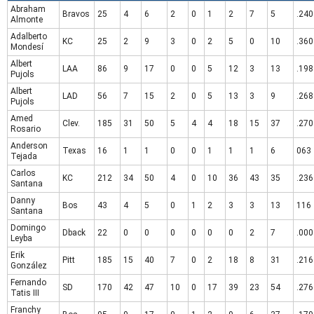
Abraham
Bravos
25
4
6
2
0
1
2
7
5
.240
Almonte
Adalberto
KC
25
2
9
3
0
2
5
0
10
.360
Mondesí
Albert
LAA
86
9
17
0
0
5
12
3
13
.198
Pujols
Albert
LAD
56
7
15
2
0
5
13
3
9
.268
Pujols
Amed
Clev.
185
31
50
5
4
4
18
15
37
.270
Rosario
Anderson
Texas
16
1
1
0
0
1
1
1
6
063
Tejada
Carlos
KC
212
34
50
4
0
10
36
43
35
.236
Santana
Danny
Bos
43
4
5
0
1
2
3
3
13
116
Santana
Domingo
Dback
22
0
0
0
0
0
0
2
7
.000
Leyba
Erik
Pitt
185
15
40
7
0
2
18
8
31
.216
González
Fernando
SD
170
42
47
10
0
17
39
23
54
.276
Tatis III
Franchy