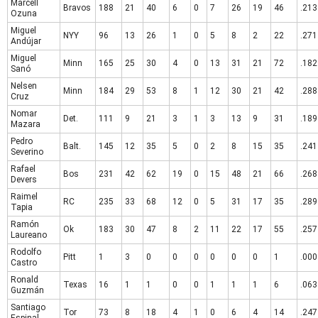
Marcell
Bravos
188
21
40
6
0
7
26
19
46
.213
Ozuna
Miguel
NYY
96
13
26
1
0
5
8
2
22
.271
Andújar
Miguel
Minn
165
25
30
4
0
13
31
21
72
.182
Sanó
Nelsen
Minn
184
29
53
8
1
12
30
21
42
.288
Cruz
Nomar
Det.
111
9
21
3
1
3
13
9
31
.189
Mazara
Pedro
Balt.
145
12
35
5
0
2
8
15
35
.241
Severino
Rafael
Bos
231
42
62
19
0
15
48
21
66
.268
Devers
Raimel
RC
235
33
68
12
0
5
31
17
35
.289
Tapia
Ramón
Ok
183
30
47
8
2
11
22
17
55
.257
Laureano
Rodolfo
Pitt
1
3
0
0
0
0
0
0
1
.000
Castro
Ronald
Texas
16
1
1
0
0
1
1
1
6
.063
Guzmán
Santiago
Tor
73
8
18
4
1
0
6
4
14
.247
Espinal