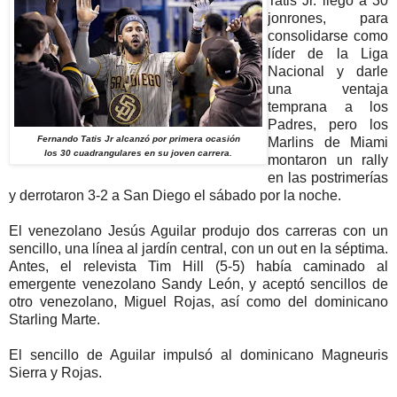
Tatis Jr. llegó a 30
jonrones, para
consolidarse como
líder de la Liga
Nacional y darle
una ventaja
temprana a los
Padres, pero los
Fernando Tatis Jr alcanzó por primera ocasión
Marlins de Miami
los 30 cuadrangulares en su joven carrera.
montaron un rally
en las postrimerías
y derrotaron 3-2 a San Diego el sábado por la noche.
El venezolano Jesús Aguilar produjo dos carreras con un
sencillo, una línea al jardín central, con un out en la séptima.
Antes, el relevista Tim Hill (5-5) había caminado al
emergente venezolano Sandy León, y aceptó sencillos de
otro venezolano, Miguel Rojas, así como del dominicano
Starling Marte.
El sencillo de Aguilar impulsó al dominicano Magneuris
Sierra y Rojas.