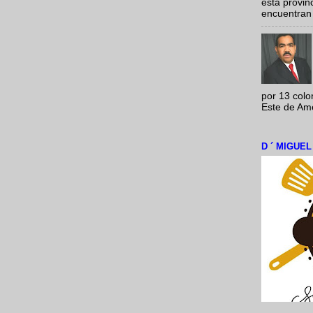
esta provi
encuentran 
por 13 colo
Este de Amér
D ´ MIGUE