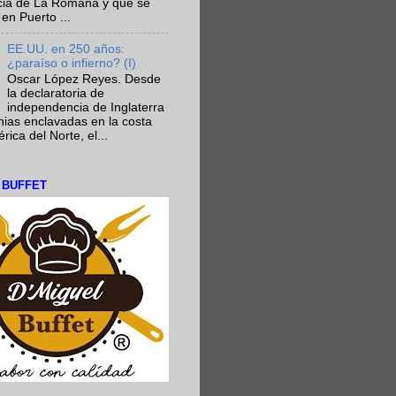
ncia de La Romana y que se
en Puerto ...
EE.UU. en 250 años:
¿paraíso o infierno? (I)
Oscar López Reyes. Desde
la declaratoria de
independencia de Inglaterra
nias enclavadas en la costa
ica del Norte, el...
L BUFFET