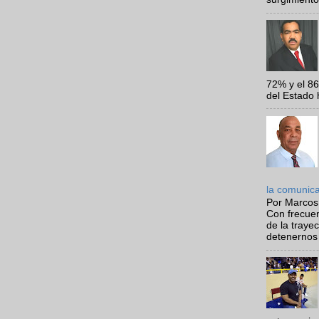
72% y el 8
del Estado 
la comunic
Por Marcos
Con frecue
de la traye
detenernos 