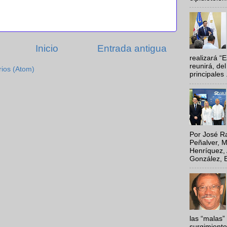
Inicio
Entrada antigua
realizará “
reunirá, del
rios (Atom)
principales .
Por José Ra
Peñalver, M
Henríquez, 
González, E
las “malas”
surgimiento