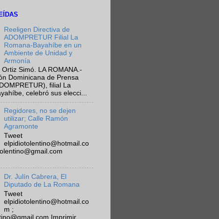
EÍDAS
Reeligen Directiva de
ADOMPRETUR Filial La
Romana-Bayahíbe en un
Ambiente de Unidad y
Armonía
 Ortiz Simó. LA ROMANA.-
ión Dominicana de Prensa
ADOMPRETUR), filial La
híbe, celebró sus elecci...
Regidores, no se dejen
utilizar; Calle Ramón
Agramonte
Tweet
elpidiotolentino@hotmail.co
otolentino@gmail.com
Dr. Julín Cabrera, El
Diputado de La Romana
Tweet
elpidiotolentino@hotmail.co
m ;
ntino@gmail.com Imprimir