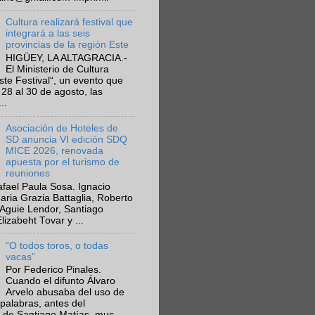
Cultura realizará festival que
integrará a las seis
provincias de la región Este
HIGÜEY, LA ALTAGRACIA.-
El Ministerio de Cultura
Este Festival“, un evento que
 28 al 30 de agosto, las
..
Asociación de Hoteles de
SD anuncia VI edición SDQ
MICE 2026, renovada
apuesta por el turismo de
reuniones
fael Paula Sosa. Ignacio
aria Grazia Battaglia, Roberto
Aguie Lendor, Santiago
lizabeht Tovar y ...
“O todos toros, o todas
vacas”
Por Federico Pinales.
Cuando el difunto Álvaro
Arvelo abusaba del uso de
 palabras, antes del
 de Santiago Matías, muc...