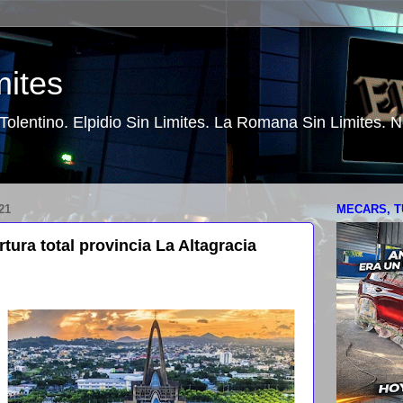
mites
o Tolentino. Elpidio Sin Limites. La Romana Sin Limites.
21
MECARS, T
ura total provincia La Altagracia