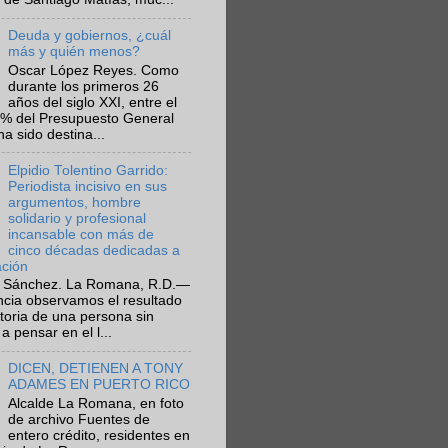
Deuda y gobiernos, ¿cuál
más y quién menos?
Oscar López Reyes. Como
durante los primeros 26
años del siglo XXI, entre el
6% del Presupuesto General
ha sido destina...
Elpidio Tolentino Garrido:
Periodista incisivo en sus
argumentos, hombre
solidario y profesional
incansable con más de
cinco décadas dedicadas a
ación
 Sánchez. La Romana, R.D.—
ncia observamos el resultado
ctoria de una persona sin
a pensar en el l...
DICEN, DETIENEN A TONY
ADAMES EN PUERTO RICO
Alcalde La Romana, en foto
de archivo Fuentes de
entero crédito, residentes en