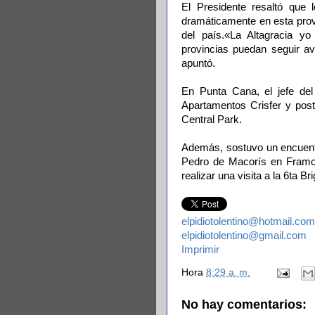
El Presidente resaltó que 
dramáticamente en esta provin
del país.«La Altagracia 
provincias puedan seguir av
apuntó.
En Punta Cana, el jefe del
Apartamentos Crisfer y post
Central Park.
Además, sostuvo un encuent
Pedro de Macorís en Framos
realizar una visita a la 6ta B
elpidiotolentino@hotmail.com
elpidiotolentino@gmail.com
Imprimir
Hora
8:29 a. m.
No hay comentarios: