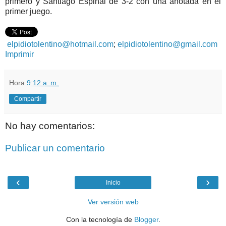
primero y Santiago Espinal de 3-2 con una anotada en el
primer juego.
elpidiotolentino@hotmail.com
;
elpidiotolentino@gmail.com
Imprimir
Hora
9:12 a. m.
Compartir
No hay comentarios:
Publicar un comentario
‹
›
Inicio
Ver versión web
Con la tecnología de
Blogger
.