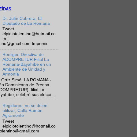
EÍDAS
Dr. Julín Cabrera, El
Diputado de La Romana
Tweet
elpidiotolentino@hotmail.co
m ;
ntino@gmail.com Imprimir
Reeligen Directiva de
ADOMPRETUR Filial La
Romana-Bayahíbe en un
Ambiente de Unidad y
Armonía
 Ortiz Simó. LA ROMANA.-
ión Dominicana de Prensa
ADOMPRETUR), filial La
híbe, celebró sus elecci...
Regidores, no se dejen
utilizar; Calle Ramón
Agramonte
Tweet
elpidiotolentino@hotmail.co
otolentino@gmail.com