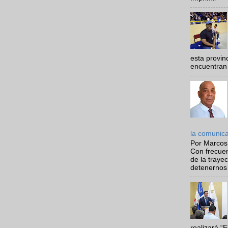
esta provi
encuentran 
la comunic
Por Marcos
Con frecue
de la traye
detenernos 
realizará “