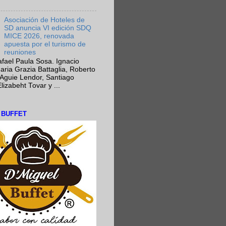
Asociación de Hoteles de
SD anuncia VI edición SDQ
MICE 2026, renovada
apuesta por el turismo de
reuniones
fael Paula Sosa. Ignacio
aria Grazia Battaglia, Roberto
Aguie Lendor, Santiago
lizabeht Tovar y ...
L BUFFET