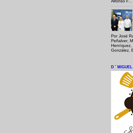
Alfonso F...
Por José Ra
Peñalver, M
Henríquez, 
González, E
D ´ MIGUE