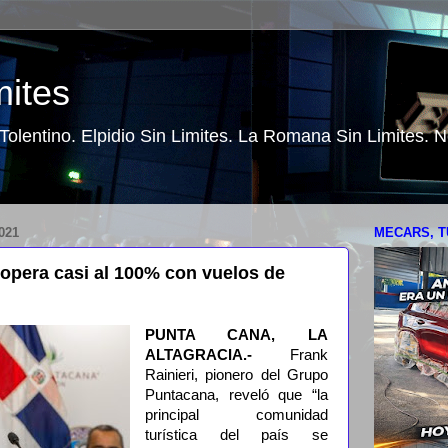
mites
o Tolentino. Elpidio Sin Limites. La Romana Sin Limites.
021
MECARS, T
 opera casi al 100% con vuelos de
PUNTA CANA, LA
ALTAGRACIA.-
Frank
Rainieri, pionero del Grupo
Puntacana, reveló que “la
principal comunidad
turística del país se