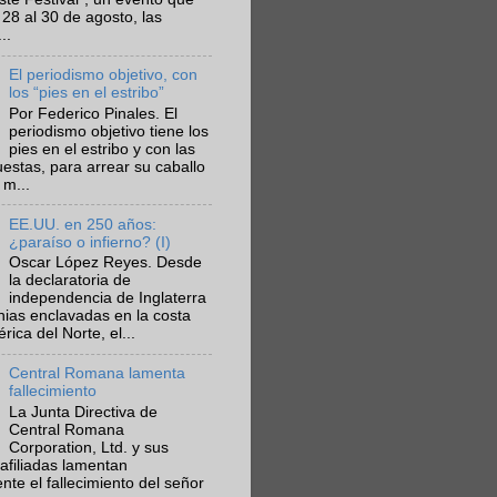
 28 al 30 de agosto, las
..
El periodismo objetivo, con
los “pies en el estribo”
Por Federico Pinales. El
periodismo objetivo tiene los
pies en el estribo y con las
estas, para arrear su caballo
 m...
EE.UU. en 250 años:
¿paraíso o infierno? (I)
Oscar López Reyes. Desde
la declaratoria de
independencia de Inglaterra
nias enclavadas en la costa
ica del Norte, el...
Central Romana lamenta
fallecimiento
La Junta Directiva de
Central Romana
Corporation, Ltd. y sus
afiliadas lamentan
te el fallecimiento del señor