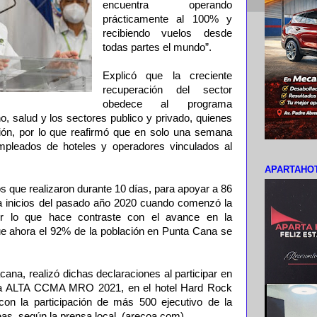
encuentra operando
prácticamente al 100% y
recibiendo vuelos desde
todas partes el mundo”.
Explicó que la creciente
recuperación del sector
obedece al programa
, salud y los sectores publico y privado, quienes
ión, por lo que reafirmó que en solo una semana
pleados de hoteles y operadores vinculados al
APARTAHOT
os que realizaron durante 10 días, para apoyar a 86
a a inicios del pasado año 2020 cuando comenzó la
or lo que hace contraste con el avance en la
e ahora el 92% de la población en Punta Cana se
ana, realizó dichas declaraciones al participar en
cia ALTA CCMA MRO 2021, en el hotel Hard Rock
con la participación de más 500 ejecutivo de la
eas, según la prensa local. (arecoa.com)