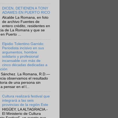
DICEN, DETIENEN A TONY
ADAMES EN PUERTO RICO
Alcalde La Romana, en foto
de archivo Fuentes de
entero crédito, residentes en
ncia de La Romana y que se
en Puerto ...
Elpidio Tolentino Garrido:
Periodista incisivo en sus
argumentos, hombre
solidario y profesional
incansable con más de
cinco décadas dedicadas a
ación
 Sánchez. La Romana, R.D.—
ncia observamos el resultado
ctoria de una persona sin
a pensar en el l...
Cultura realizará festival que
integrará a las seis
provincias de la región Este
HIGÜEY, LA ALTAGRACIA.-
El Ministerio de Cultura
Este Festival“, un evento que