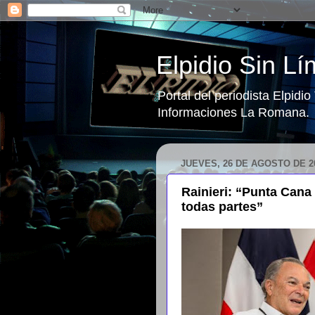
Elpidio Sin Lí
Portal del periodista Elpidi
Informaciones La Romana.
JUEVES, 26 DE AGOSTO DE 2
Rainieri: “Punta Cana
todas partes”