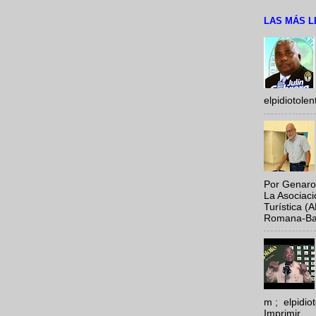
LAS MÁS L
elpidiotole
Por Genaro
La Asociac
Turística (
Romana-Baya
m ; elpidi
Imprimir