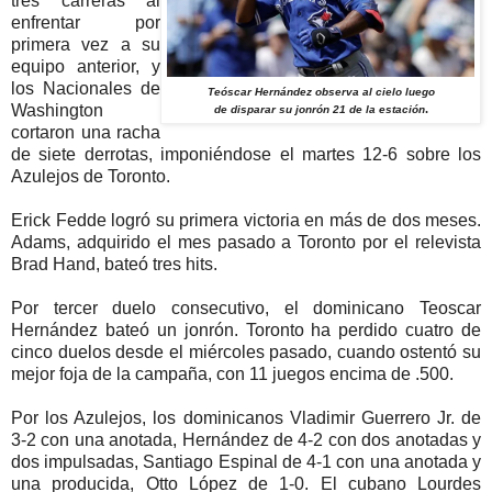
tres carreras al
enfrentar por
primera vez a su
equipo anterior, y
los Nacionales de
Teóscar Hernández observa al cielo luego
Washington
.
de disparar su jonrón 21 de la estación
cortaron una racha
de siete derrotas, imponiéndose el martes 12-6 sobre los
Azulejos de Toronto.
Erick Fedde logró su primera victoria en más de dos meses.
Adams, adquirido el mes pasado a Toronto por el relevista
Brad Hand, bateó tres hits.
Por tercer duelo consecutivo, el dominicano Teoscar
Hernández bateó un jonrón. Toronto ha perdido cuatro de
cinco duelos desde el miércoles pasado, cuando ostentó su
mejor foja de la campaña, con 11 juegos encima de .500.
Por los Azulejos, los dominicanos Vladimir Guerrero Jr. de
3-2 con una anotada, Hernández de 4-2 con dos anotadas y
dos impulsadas, Santiago Espinal de 4-1 con una anotada y
una producida, Otto López de 1-0. El cubano Lourdes