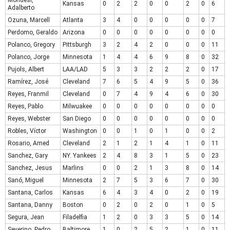
Kansas
0
2
2
0
0
2
0
6
Adalberto
Ozuna, Marcell
Atlanta
3
4
0
0
0
0
0
7
Perdomo, Geraldo
Arizona
0
0
0
0
0
0
0
0
Polanco, Gregory
Pittsburgh
3
2
4
2
0
0
0
11
Polanco, Jorge
Minnesota
1
4
4
6
9
8
0
32
Pujols, Albert
LAA/LAD
5
3
3
2
2
2
0
17
Ramírez, José
Cleveland
7
6
5
4
9
5
0
36
Reyes, Franmil
Cleveland
0
7
4
9
4
6
0
30
Reyes, Pablo
Milwuakee
0
0
0
0
0
0
0
0
Reyes, Webster
San Diego
0
0
0
0
0
0
0
0
Robles, Víctor
Washington
0
0
1
0
1
0
0
2
Rosario, Amed
Cleveland
2
1
2
1
4
1
0
11
Sanchez, Gary
NY. Yankees
2
4
8
3
1
5
0
23
Sanchez, Jesus
Marlins
0
0
2
1
3
8
0
14
Sanó, Miguel
Minnesota
2
7
5
3
6
7
0
30
Santana, Carlos
Kansas
6
4
3
4
0
2
0
19
Santana, Danny
Boston
0
2
0
2
0
1
0
5
Segura, Jean
Filadelfia
1
2
0
3
3
5
0
14
Severino, Pedro
Baltimore
1
0
2
5
2
1
0
11