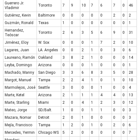
Guerrero Jr.
Toronto
7
9
10
7
6
7
0
46
Vladimir
Gutiérrez, Kevin
Baltimore
0
0
0
0
0
2
0
2
Guzmán, Ronald
Texas
1
0
0
0
0
0
0
1
Hernandez,
Toronto
2
6
3
5
6
9
0
31
Teóscar
Jiménez, Eloy
W. Sox
0
0
0
1
7
2
0
10
Lagares, Juan
LA. Angeles
0
0
2
1
0
3
0
6
Laureano, Ramón
Oakland
3
8
2
1
0
0
0
14
Leyba, Domingo
Arizona
0
0
0
1
0
0
0
1
Machado, Manny
San Diego
3
3
6
8
3
5
0
28
Margot, Manuel
Tampa
2
2
4
1
0
1
0
10
Marmolejos, José
Seattle
3
0
0
0
1
0
0
4
Marte, Ketel
Arizona
2
1
1
1
4
4
0
13
Marte, Starling
Miami
2
0
4
1
2
3
0
12
Mateo, Jorge
SD/Balt.
1
0
0
1
1
0
0
3
Mazara, Nomar
Detroit
2
0
1
0
0
0
0
3
Mejía, Francisco
Tampa
1
2
0
1
0
2
0
6
Mercedes, Yermin
Chicago WS
5
2
0
0
0
0
0
7
Mondesi,