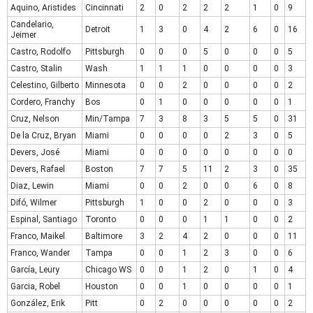
Aquino, Aristides
Cincinnati
2
0
2
2
2
1
0
9
Candelario,
Detroit
1
3
0
4
2
6
0
16
Jeimer
Castro, Rodolfo
Pittsburgh
0
0
0
5
0
0
0
5
Castro, Stalin
Wash
1
1
1
0
0
0
0
3
Celestino, Gilberto
Minnesota
0
0
2
0
0
0
0
2
Cordero, Franchy
Bos
0
1
0
0
0
0
0
1
Cruz, Nelson
Min/Tampa
7
3
8
3
5
5
0
31
De la Cruz, Bryan
Miami
0
0
0
0
2
3
0
5
Devers, José
Miami
0
0
0
0
0
0
0
0
Devers, Rafael
Boston
7
7
5
11
2
3
0
35
Diaz, Lewin
Miami
0
0
2
0
0
6
0
8
Difó, Wilmer
Pittsburgh
1
0
0
2
0
0
0
3
Espinal, Santiago
Toronto
0
0
0
1
1
0
0
2
Franco, Maikel
Baltimore
3
2
4
2
0
0
0
11
Franco, Wander
Tampa
0
0
1
2
3
0
0
6
García, Leury
Chicago WS
0
0
1
2
0
1
0
4
Garcia, Robel
Houston
0
0
1
0
0
0
0
1
González, Erik
Pitt
0
2
0
0
0
0
0
2