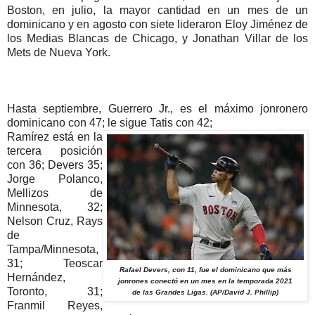
Boston, en julio, la mayor cantidad en un mes de un
dominicano y en agosto con siete lideraron Eloy Jiménez de
los Medias Blancas de Chicago, y Jonathan Villar de los
Mets de Nueva York.
Hasta septiembre, Guerrero Jr., es el máximo jonronero
dominicano con 47; le sigue Tatis con 42;
Ramírez está en la
tercera posición
con 36; Devers 35;
Jorge Polanco,
Mellizos de
Minnesota, 32;
Nelson Cruz, Rays
de
Tampa/Minnesota,
31; Teoscar
Rafael Devers, con 11, fue el dominicano que más
Hernández,
jonrones conectó en un mes en la temporada 2021
Toronto, 31;
de las Grandes Ligas. (AP/David J. Phillip)
Franmil Reyes,