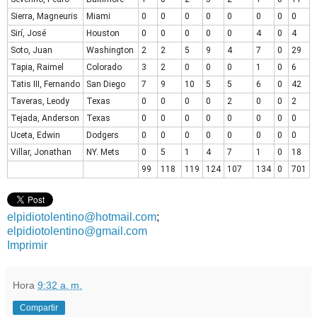
Sierra, Magneuris
Miami
0
0
0
0
0
0
0
0
Sirí, José
Houston
0
0
0
0
0
4
0
4
Soto, Juan
Washington
2
2
5
9
4
7
0
29
Tapia, Raimel
Colorado
3
2
0
0
0
1
0
6
Tatis III, Fernando
San Diego
7
9
10
5
5
6
0
42
Taveras, Leody
Texas
0
0
0
0
2
0
0
2
Tejada, Anderson
Texas
0
0
0
0
0
0
0
0
Uceta, Edwin
Dodgers
0
0
0
0
0
0
0
0
Villar, Jonathan
NY. Mets
0
5
1
4
7
1
0
18
99
118
119
124
107
134
0
701
elpidiotolentino@hotmail.com
;
elpidiotolentino@gmail.com
Imprimir
Hora
9:32 a. m.
Compartir