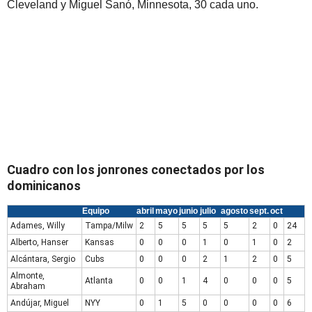
Cleveland y Miguel Sanó, Minnesota, 30 cada uno.
Cuadro con los jonrones conectados por los
dominicanos
Equipo
abril
mayo
junio
julio
agosto
sept.
oct
Adames, Willy
Tampa/Milw
2
5
5
5
5
2
0
24
Alberto, Hanser
Kansas
0
0
0
1
0
1
0
2
Alcántara, Sergio
Cubs
0
0
0
2
1
2
0
5
Almonte,
Atlanta
0
0
1
4
0
0
0
5
Abraham
Andújar, Miguel
NYY
0
1
5
0
0
0
0
6