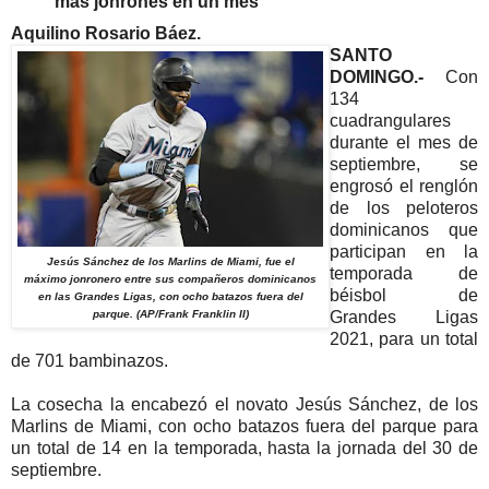
más jonrones en un mes
Aquilino Rosario Báez.
SANTO
DOMINGO.-
Con
134
cuadrangulares
durante el mes de
septiembre, se
engrosó el renglón
de los peloteros
dominicanos que
participan en la
Jesús Sánchez de los Marlins de Miami, fue el
temporada de
máximo jonronero entre sus compañeros dominicanos
béisbol de
en las Grandes Ligas, con ocho batazos fuera del
parque. (AP/Frank Franklin II)
Grandes Ligas
2021, para un total
de 701 bambinazos.
La cosecha la encabezó el novato Jesús Sánchez, de los
Marlins de Miami, con ocho batazos fuera del parque para
un total de 14 en la temporada, hasta la jornada del 30 de
septiembre.