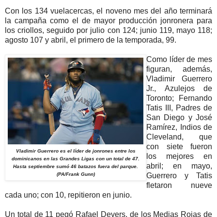
Con los 134 vuelacercas, el noveno mes del año terminará
la campaña como el de mayor producción jonronera para
los criollos, seguido por julio con 124; junio 119, mayo 118;
agosto 107 y abril, el primero de la temporada, 99.
Como líder de mes
figuran, además,
Vladimir Guerrero
Jr., Azulejos de
Toronto; Fernando
Tatis III, Padres de
San Diego y José
Ramírez, Indios de
Cleveland, que
con siete fueron
Vladimir Guerrero es el líder de jonrones entre los
los mejores en
dominicanos en las Grandes Ligas con un total de 47.
abril; en mayo,
Hasta septiembre sumó 46 batazos fuera del parque.
(PA/Frank Gunn)
Guerrero y Tatis
fletaron nueve
cada uno; con 10, repitieron en junio.
Un total de 11 pegó Rafael Devers, de los Medias Rojas de