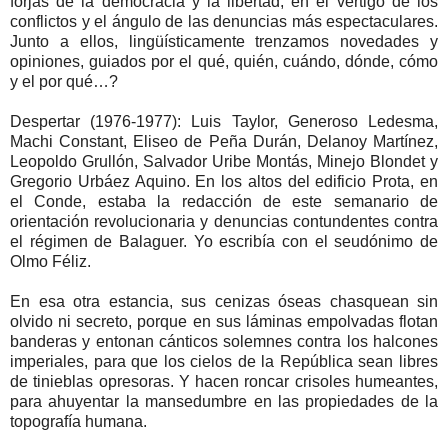
forjas de la democracia y la libertad, en el vértigo de los
conflictos y el ángulo de las denuncias más espectaculares.
Junto a ellos, lingüísticamente trenzamos novedades y
opiniones, guiados por el qué, quién, cuándo, dónde, cómo
y el por qué…?
Despertar (1976-1977): Luis Taylor, Generoso Ledesma,
Machi Constant, Eliseo de Peña Durán, Delanoy Martínez,
Leopoldo Grullón, Salvador Uribe Montás, Minejo Blondet y
Gregorio Urbáez Aquino. En los altos del edificio Prota, en
el Conde, estaba la redacción de este semanario de
orientación revolucionaria y denuncias contundentes contra
el régimen de Balaguer. Yo escribía con el seudónimo de
Olmo Féliz.
En esa otra estancia, sus cenizas óseas chasquean sin
olvido ni secreto, porque en sus láminas empolvadas flotan
banderas y entonan cánticos solemnes contra los halcones
imperiales, para que los cielos de la República sean libres
de tinieblas opresoras. Y hacen roncar crisoles humeantes,
para ahuyentar la mansedumbre en las propiedades de la
topografía humana.