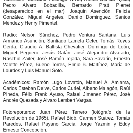
Pedro Alvaro Bobadilla, Bernardo Pratt Pierret
(desaparecido en el mar), Joaquín Asención, Felicia
González, Miguel Angeles, Danilo Dominguez, Santos
Méndez y Henry Pimentel.
Radio: Nelson Sánchez, Pedro Ventura Santana, Luis
Armando Asunción, Santiago Lamela Geler, Tomás Reyes
Cerda, Claudio A. Ballista Chevalier, Domingo de León,
Miguel Peguero, Jesús Galán, José Alejandro Alvarado,
Raschid Zaiter, José Ramón Tejada, Sara Savarín, Ernesto
Valette Pérez, Bueno Torres, Plinio B. Martínez, María de
Lourdes y Luis Manuel Soto.
Académicos: Ramón Lugo Lovatón, Manuel A. Amiama,
Carlos Esteban Deive, Carlos Curiel, Alberto Malagón, Raúl
Pineda, Félix Frank Ayuso, Rafael Jiménez Pérez, José
Andrés Quezada y Alvaro Lembert Vargas.
Fotoreporteros: Juan Pérez Terrero (fotógrafo de la
Revolución de 1965), Rafael Bidó, Carmen Suárez, Tomás
Paredes, Rafael Payano García, Jorge Yazmín y Eddy
Ernesto Concepción.