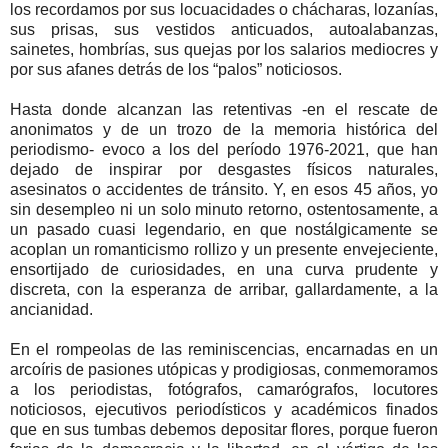
los recordamos por sus locuacidades o chácharas, lozanías,
sus prisas, sus vestidos anticuados, autoalabanzas,
sainetes, hombrías, sus quejas por los salarios mediocres y
por sus afanes detrás de los “palos” noticiosos.
Hasta donde alcanzan las retentivas -en el rescate de
anonimatos y de un trozo de la memoria histórica del
periodismo- evoco a los del período 1976-2021, que han
dejado de inspirar por desgastes físicos naturales,
asesinatos o accidentes de tránsito. Y, en esos 45 años, yo
sin desempleo ni un solo minuto retorno, ostentosamente, a
un pasado cuasi legendario, en que nostálgicamente se
acoplan un romanticismo rollizo y un presente envejeciente,
ensortijado de curiosidades, en una curva prudente y
discreta, con la esperanza de arribar, gallardamente, a la
ancianidad.
En el rompeolas de las reminiscencias, encarnadas en un
arcoíris de pasiones utópicas y prodigiosas, conmemoramos
a los periodistas, fotógrafos, camarógrafos, locutores
noticiosos, ejecutivos periodísticos y académicos finados
que en sus tumbas debemos depositar flores, porque fueron