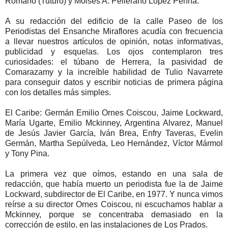
Romano (Tuturo) y Moisés A. Pellerano López Penha.
A su redacción del edificio de la calle Paseo de los
Periodistas del Ensanche Miraflores acudía con frecuencia
a llevar nuestros artículos de opinión, notas informativas,
publicidad y esquelas. Los ojos contemplaron tres
curiosidades: el túbano de Herrera, la pasividad de
Comarazamy y la increíble habilidad de Tulio Navarrete
para conseguir datos y escribir noticias de primera página
con los detalles más simples.
El Caribe: Germán Emilio Ornes Coiscou, Jaime Lockward,
María Ugarte, Emilio Mckinney, Argentina Alvarez, Manuel
de Jesús Javier García, Iván Brea, Enfry Taveras, Evelin
Germán, Martha Sepúlveda, Leo Hernández, Víctor Mármol
y Tony Pina.
La primera vez que oímos, estando en una sala de
redacción, que había muerto un periodista fue la de Jaime
Lockward, subdirector de El Caribe, en 1977. Y nunca vimos
reírse a su director Ornes Coiscou, ni escuchamos hablar a
Mckinney, porque se concentraba demasiado en la
corrección de estilo, en las instalaciones de Los Prados.