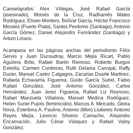
Camarógrafos: Alex Villegas, José Rafael García
(asesinado), Moisés de la Cruz, Radhamés Mateo
Rodríguez, Eliseo Montero, Bolívar García, Héctor Francisco
Morales (Puerto Plata), Santos Perdomo (Santiago), Antonio
García Gómez, Daniel Alejandro Fernández (Santiago) y
Arturo Liriano.
Acampana en las páginas anchas del periodismo Félix
Servio y Juan Ducoudray, Marcio Mejía Ricart, Pablo
Aguilera Brito, Rafael Barón Reinoso, Roberto Burgos
Estrella, Carmen Contreras, Ruth Delania Carvajal, Raffy
Durán, Manuel Castro Calgagno, Zacarías Duarte Martínez,
Rafaela Echavarría Figueroa, Guido García Suriel, Fabio
Rafael González, José Antonio González, Carlos
Hernández, Juan Jerez Figueroa, Rafael Liz Reynoso,
Rafael Manzueta Villalona, Manuel Medina Rodríguez,
Helen Suriel Pujols (feminicidio), Marcos A. Mercado, Gloria
Nova, Esterbina A. Paulino, Antonio (Mon) Lluberes Antonio
Reyes Mejía, Leoncio Silverio Camacho, Alejandro
Encarnación, Julio César Vásquez y Rafael Valoy
González.