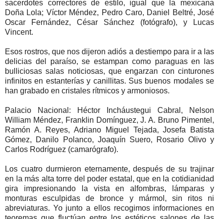
sacerdotes correctores de estilo, igual que la mexicana
Doña Lola; Víctor Méndez, Pedro Caro, Daniel Beltré, José
Oscar Fernández, César Sánchez (fotógrafo), y Lucas
Vincent.
Esos rostros, que nos dijeron adiós a destiempo para ir a las
delicias del paraíso, se estampan como paraguas en las
bulliciosas salas noticiosas, que engarzan con cinturones
infinitos en estanterías y canillitas. Sus buenos modales se
han grabado en cristales rítmicos y armoniosos.
Palacio Nacional: Héctor Incháustegui Cabral, Nelson
William Méndez, Franklin Domínguez, J. A. Bruno Pimentel,
Ramón A. Reyes, Adriano Miguel Tejada, Josefa Batista
Gómez, Danilo Polanco, Joaquín Suero, Rosario Olivo y
Carlos Rodríguez (camarógrafo).
Los cuatro durmieron eternamente, después de su trajinar
en la más alta torre del poder estatal, que en la cotidianidad
gira impresionando la vista en alfombras, lámparas y
monturas esculpidas de bronce y mármol, sin ritos ni
abreviaturas. Yo junto a ellos recogimos informaciones en
teoremas que fluctúan entre los estéticos salones de las