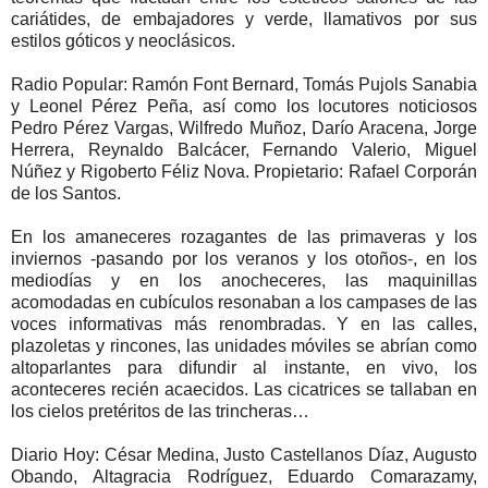
cariátides, de embajadores y verde, llamativos por sus
estilos góticos y neoclásicos.
Radio Popular: Ramón Font Bernard, Tomás Pujols Sanabia
y Leonel Pérez Peña, así como los locutores noticiosos
Pedro Pérez Vargas, Wilfredo Muñoz, Darío Aracena, Jorge
Herrera, Reynaldo Balcácer, Fernando Valerio, Miguel
Núñez y Rigoberto Féliz Nova. Propietario: Rafael Corporán
de los Santos.
En los amaneceres rozagantes de las primaveras y los
inviernos -pasando por los veranos y los otoños-, en los
mediodías y en los anocheceres, las maquinillas
acomodadas en cubículos resonaban a los campases de las
voces informativas más renombradas. Y en las calles,
plazoletas y rincones, las unidades móviles se abrían como
altoparlantes para difundir al instante, en vivo, los
aconteceres recién acaecidos. Las cicatrices se tallaban en
los cielos pretéritos de las trincheras…
Diario Hoy: César Medina, Justo Castellanos Díaz, Augusto
Obando, Altagracia Rodríguez, Eduardo Comarazamy,