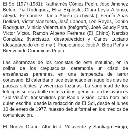
El Sol (1977-1981): Radhamés Gómez Pepín, José Jiménez
Belén, Pía Rodríguez, Elsa Expósito, Clara Leyla Alfonso,
Aleyda Fernández, Tania Abréu (archivista), Fermín Arias
Belliard, Víctor Manzueta, José Labourt, Leo Reyes, Danilo
Rodríguez, Vinicio Valenzuela (fotógrafo), José Goudy Pratt,
Víctor Víctor, Ramón Alberto Ferreras (El Chino) Narciso
González (Narcisazo, desaparecido) y Carlos Luciano
(desaparecido en el mar). Propietarios: José A. Brea Peña y
Bienvenido Corominas Pepín.
Las añoranzas de los cronistas de este matutino, en la
colina de los crepúsculos, ceremonia un crisol de
enseñanzas perennes, en una temperada de terror
cortesano. El calendario luce estancado en aquellos días de
pausas silentes, y vivencias lozanas. La sonoridad de los
teletipos se escabulle en mis oídos, gemela con los avances
“Sol-Visión”, transmitidos por Radio Visión, cada hora por
quien escribe, desde la redacción de El Sol, desde el lunes
10 de enero de 1977, nuestro debut formal en los medios de
comunicación.
El Nuevo Diario: Alberto J. Villaverde y Santiago Hirujo,