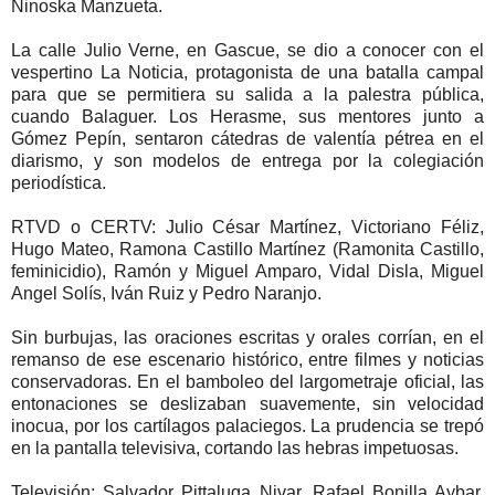
Ninoska Manzueta.
La calle Julio Verne, en Gascue, se dio a conocer con el
vespertino La Noticia, protagonista de una batalla campal
para que se permitiera su salida a la palestra pública,
cuando Balaguer. Los Herasme, sus mentores junto a
Gómez Pepín, sentaron cátedras de valentía pétrea en el
diarismo, y son modelos de entrega por la colegiación
periodística.
RTVD o CERTV: Julio César Martínez, Victoriano Féliz,
Hugo Mateo, Ramona Castillo Martínez (Ramonita Castillo,
feminicidio), Ramón y Miguel Amparo, Vidal Disla, Miguel
Angel Solís, Iván Ruiz y Pedro Naranjo.
Sin burbujas, las oraciones escritas y orales corrían, en el
remanso de ese escenario histórico, entre filmes y noticias
conservadoras. En el bamboleo del largometraje oficial, las
entonaciones se deslizaban suavemente, sin velocidad
inocua, por los cartílagos palaciegos. La prudencia se trepó
en la pantalla televisiva, cortando las hebras impetuosas.
Televisión: Salvador Pittaluga Nivar, Rafael Bonilla Aybar,