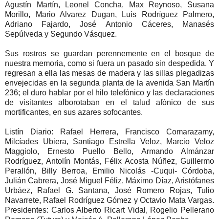
Agustín Martín, Leonel Concha, Max Reynoso, Susana
Morillo, Mario Alvarez Dugan, Luis Rodríguez Palmero,
Adriano Fajardo, José Antonio Cáceres, Manasés
Sepúlveda y Segundo Vásquez.
Sus rostros se guardan perennemente en el bosque de
nuestra memoria, como si fuera un pasado sin despedida. Y
regresan a ella las mesas de madera y las sillas plegadizas
envejecidas en la segunda planta de la avenida San Martín
236; el duro hablar por el hilo telefónico y las declaraciones
de visitantes alborotaban en el talud afónico de sus
mortificantes, en sus azares sofocantes.
Listín Diario: Rafael Herrera, Francisco Comarazamy,
Milcíades Ubiera, Santiago Estrella Veloz, Marcio Veloz
Maggiolo, Ernesto Puello Bello, Armando Almánzar
Rodríguez, Antolín Montás, Félix Acosta Núñez, Guillermo
Perallón, Billy Berroa, Emilio Nicolás -Cuqui- Córdoba,
Julián Cabrera, José Miguel Féliz, Máximo Díaz, Aristófanes
Urbáez, Rafael G. Santana, José Romero Rojas, Tulio
Navarrete, Rafael Rodríguez Gómez y Octavio Mata Vargas.
Presidentes: Carlos Alberto Ricart Vidal, Rogelio Pellerano