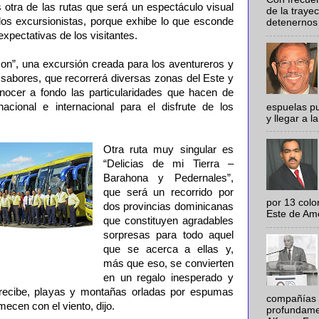
 otra de las rutas que será un espectáculo visual
de la traye
e los excursionistas, porque exhibe lo que esconde
detenernos 
expectativas de los visitantes.
on”, una excursión creada para los aventureros y
 sabores, que recorrerá diversas zonas del Este y
nocer a fondo las particularidades que hacen de
acional e internacional para el disfrute de los
espuelas pu
y llegar a la
Otra ruta muy singular es
“Delicias de mi Tierra –
Barahona y Pedernales”,
que será un recorrido por
por 13 colo
dos provincias dominicanas
Este de Amér
que constituyen agradables
sorpresas para todo aquel
que se acerca a ellas y,
más que eso, se convierten
en un regalo inesperado y
 recibe, playas y montañas orladas por espumas
compañías 
mecen con el viento, dijo.
profundamen