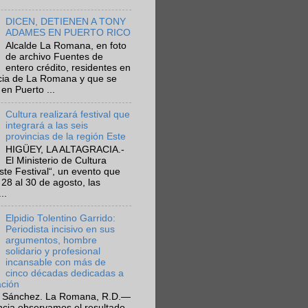
DICEN, DETIENEN A TONY
ADAMES EN PUERTO RICO
Alcalde La Romana, en foto
de archivo Fuentes de
entero crédito, residentes en
ncia de La Romana y que se
en Puerto ...
Cultura realizará festival que
integrará a las seis
provincias de la región Este
HIGÜEY, LA ALTAGRACIA.-
El Ministerio de Cultura
Este Festival“, un evento que
 28 al 30 de agosto, las
..
Elpidio Tolentino Garrido:
Periodista incisivo en sus
argumentos, hombre
solidario y profesional
incansable con más de
cinco décadas dedicadas a
ación
 Sánchez. La Romana, R.D.—
ncia observamos el resultado