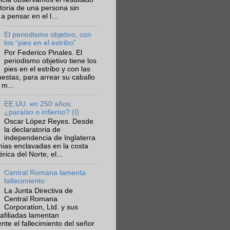
ctoria de una persona sin
a pensar en el l...
El periodismo objetivo, con
los “pies en el estribo”
Por Federico Pinales. El
periodismo objetivo tiene los
pies en el estribo y con las
estas, para arrear su caballo
 m...
EE.UU. en 250 años:
¿paraíso o infierno? (I)
Oscar López Reyes. Desde
la declaratoria de
independencia de Inglaterra
nias enclavadas en la costa
ica del Norte, el...
Central Romana lamenta
fallecimiento
La Junta Directiva de
Central Romana
Corporation, Ltd. y sus
afiliadas lamentan
te el fallecimiento del señor