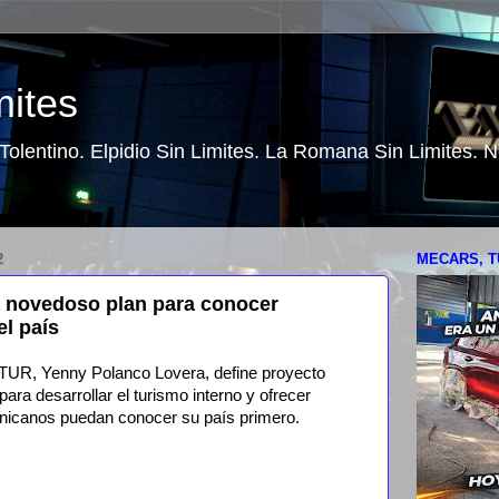
mites
o Tolentino. Elpidio Sin Limites. La Romana Sin Limites.
2
MECARS, T
a novedoso plan para conocer
el país
R, Yenny Polanco Lovera, define proyecto
ra desarrollar el turismo interno y ofrecer
inicanos puedan conocer su país primero.