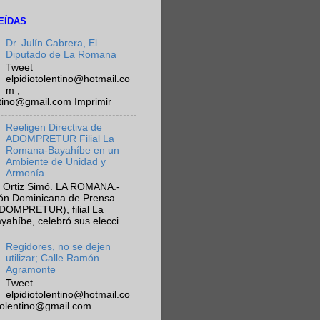
EÍDAS
Dr. Julín Cabrera, El
Diputado de La Romana
Tweet
elpidiotolentino@hotmail.co
m ;
ntino@gmail.com Imprimir
Reeligen Directiva de
ADOMPRETUR Filial La
Romana-Bayahíbe en un
Ambiente de Unidad y
Armonía
 Ortiz Simó. LA ROMANA.-
ión Dominicana de Prensa
ADOMPRETUR), filial La
híbe, celebró sus elecci...
Regidores, no se dejen
utilizar; Calle Ramón
Agramonte
Tweet
elpidiotolentino@hotmail.co
otolentino@gmail.com