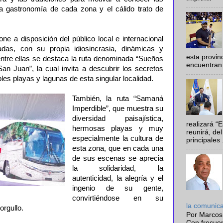
ica gastronomía de cada zona y el cálido trato de
ne a disposición del público local e internacional
adas, con su propia idiosincrasia, dinámicas y
esta provi
 entre ellas se destaca la ruta denominada “Sueños
encuentran 
an Juan”, la cual invita a descubrir los secretos
es playas y lagunas de esta singular localidad.
También, la ruta “Samaná
Imperdible”, que muestra su
diversidad paisajística,
realizará “
hermosas playas y muy
reunirá, del
especialmente la cultura de
principales .
esta zona, que en cada una
de sus escenas se aprecia
la solidaridad, la
autenticidad, la alegría y el
ingenio de su gente,
convirtiéndose en su
la comunic
orgullo.
Por Marcos
Con frecue