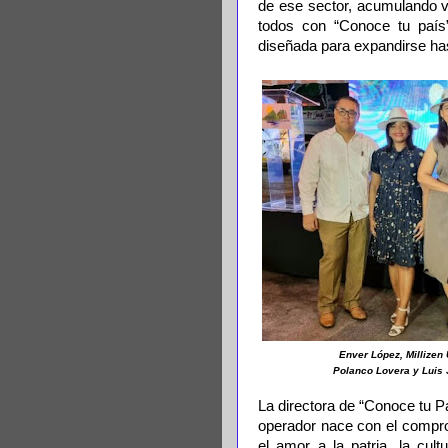
de ese sector, acumulando v
todos con “Conoce tu país”
diseñada para expandirse ha
Enver López, Millizen
Polanco Lovera y Luis
La directora de “Conoce tu Pa
operador nace con el compro
el amor a la patria, la cul