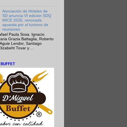
Asociación de Hoteles de
SD anuncia VI edición SDQ
MICE 2026, renovada
apuesta por el turismo de
reuniones
fael Paula Sosa. Ignacio
aria Grazia Battaglia, Roberto
Aguie Lendor, Santiago
lizabeht Tovar y ...
L BUFFET