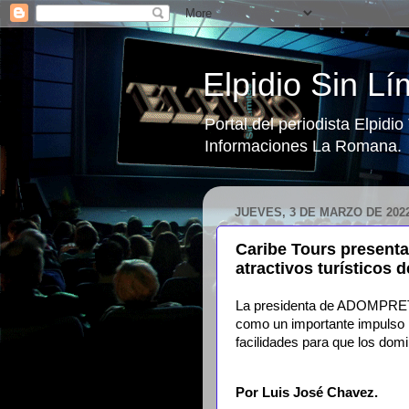
Elpidio Sin Lí
Portal del periodista Elpidi
Informaciones La Romana.
JUEVES, 3 DE MARZO DE 202
Caribe Tours present
atractivos turísticos d
La presidenta de ADOMPRETU
como un importante impulso pa
facilidades para que los dom
Por Luis José Chavez.