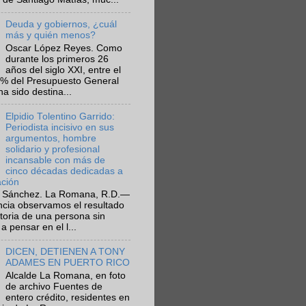
Deuda y gobiernos, ¿cuál
más y quién menos?
Oscar López Reyes. Como
durante los primeros 26
años del siglo XXI, entre el
6% del Presupuesto General
ha sido destina...
Elpidio Tolentino Garrido:
Periodista incisivo en sus
argumentos, hombre
solidario y profesional
incansable con más de
cinco décadas dedicadas a
ación
 Sánchez. La Romana, R.D.—
ncia observamos el resultado
ctoria de una persona sin
a pensar en el l...
DICEN, DETIENEN A TONY
ADAMES EN PUERTO RICO
Alcalde La Romana, en foto
de archivo Fuentes de
entero crédito, residentes en