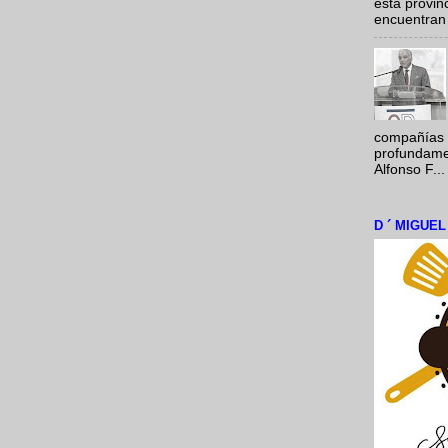
esta provi
encuentran 
compañías 
profundamen
Alfonso F...
D ´ MIGUE