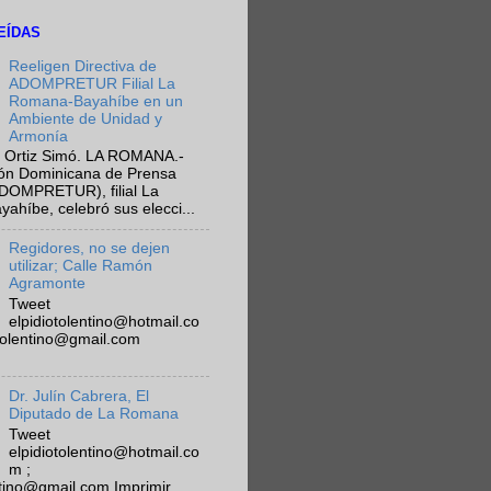
EÍDAS
Reeligen Directiva de
ADOMPRETUR Filial La
Romana-Bayahíbe en un
Ambiente de Unidad y
Armonía
 Ortiz Simó. LA ROMANA.-
ión Dominicana de Prensa
ADOMPRETUR), filial La
híbe, celebró sus elecci...
Regidores, no se dejen
utilizar; Calle Ramón
Agramonte
Tweet
elpidiotolentino@hotmail.co
otolentino@gmail.com
Dr. Julín Cabrera, El
Diputado de La Romana
Tweet
elpidiotolentino@hotmail.co
m ;
ntino@gmail.com Imprimir