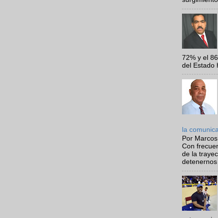
72% y el 8
del Estado 
la comunic
Por Marcos
Con frecue
de la traye
detenernos 