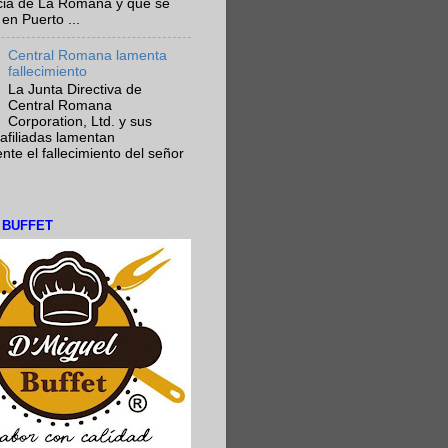
ncia de La Romana y que se
en Puerto ...
Central Romana lamenta
fallecimiento
La Junta Directiva de
Central Romana
Corporation, Ltd. y sus
afiliadas lamentan
te el fallecimiento del señor
L BUFFET