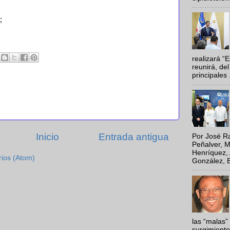
;
realizará “
reunirá, del
principales .
Inicio
Entrada antigua
Por José Ra
Peñalver, M
Henríquez, 
rios (Atom)
González, E
las “malas”
surgimiento