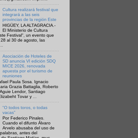
Cultura realizará festival que
integrará a las seis
provincias de la región Este
HIGÜEY, LA ALTAGRACIA.-
El Ministerio de Cultura
Este Festival“, un evento que
 28 al 30 de agosto, las
..
Asociación de Hoteles de
SD anuncia VI edición SDQ
MICE 2026, renovada
apuesta por el turismo de
reuniones
fael Paula Sosa. Ignacio
aria Grazia Battaglia, Roberto
Aguie Lendor, Santiago
lizabeht Tovar y ...
“O todos toros, o todas
vacas”
Por Federico Pinales.
Cuando el difunto Álvaro
Arvelo abusaba del uso de
 palabras, antes del
 de Santiago Matías, muc...