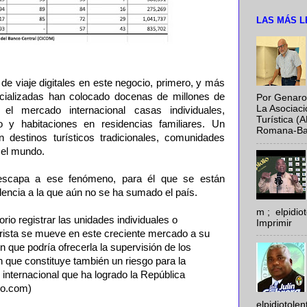
LAS MÁS L
 de viaje digitales en este negocio, primero, y más
ecializadas han colocado docenas de millones de
Por Genaro
La Asociac
 el mercado internacional casas individuales,
Turística (
jo y habitaciones en residencias familiares. Un
Romana-Baya
destinos turísticos tradicionales, comunidades
o el mundo.
escapa a ese fenómeno, para él que se están
dencia a la que aún no se ha sumado el país.
m ; elpidi
rio registrar las unidades individuales o
Imprimir
 turista se mueve en este creciente mercado a su
ón que podría ofrecerla la supervisión de los
n que constituye también un riesgo para la
 internacional que ha logrado la República
mo.com)
elpidiotole