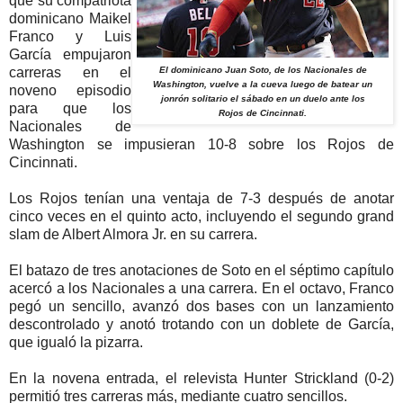
que su compatriota
dominicano Maikel
Franco y Luis
García empujaron
carreras en el
El dominicano Juan Soto, de los Nacionales de
Washington, vuelve a la cueva luego de batear un
noveno episodio
jonrón solitario el sábado en un duelo ante los
para que los
Rojos de Cincinnati.
Nacionales de
Washington se impusieran 10-8 sobre los Rojos de
Cincinnati.
Los Rojos tenían una ventaja de 7-3 después de anotar
cinco veces en el quinto acto, incluyendo el segundo grand
slam de Albert Almora Jr. en su carrera.
El batazo de tres anotaciones de Soto en el séptimo capítulo
acercó a los Nacionales a una carrera. En el octavo, Franco
pegó un sencillo, avanzó dos bases con un lanzamiento
descontrolado y anotó trotando con un doblete de García,
que igualó la pizarra.
En la novena entrada, el relevista Hunter Strickland (0-2)
permitió tres carreras más, mediante cuatro sencillos.