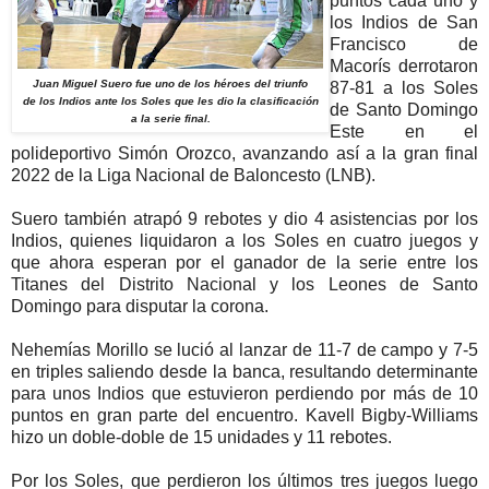
puntos cada uno y
los Indios de San
Francisco de
Macorís derrotaron
Juan Miguel Suero fue uno de los héroes del triunfo
87-81 a los Soles
de los Indios ante los Soles que les dio la clasificación
de Santo Domingo
a la serie final.
Este en el
polideportivo Simón Orozco, avanzando así a la gran final
2022 de la Liga Nacional de Baloncesto (LNB).
Suero también atrapó 9 rebotes y dio 4 asistencias por los
Indios, quienes liquidaron a los Soles en cuatro juegos y
que ahora esperan por el ganador de la serie entre los
Titanes del Distrito Nacional y los Leones de Santo
Domingo para disputar la corona.
Nehemías Morillo se lució al lanzar de 11-7 de campo y 7-5
en triples saliendo desde la banca, resultando determinante
para unos Indios que estuvieron perdiendo por más de 10
puntos en gran parte del encuentro. Kavell Bigby-Williams
hizo un doble-doble de 15 unidades y 11 rebotes.
Por los Soles, que perdieron los últimos tres juegos luego