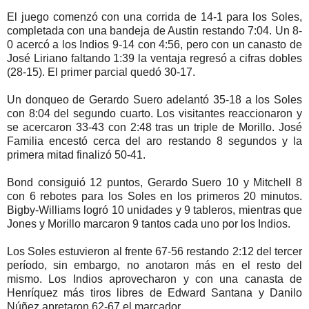
El juego comenzó con una corrida de 14-1 para los Soles,
completada con una bandeja de Austin restando 7:04. Un 8-
0 acercó a los Indios 9-14 con 4:56, pero con un canasto de
José Liriano faltando 1:39 la ventaja regresó a cifras dobles
(28-15). El primer parcial quedó 30-17.
Un donqueo de Gerardo Suero adelantó 35-18 a los Soles
con 8:04 del segundo cuarto. Los visitantes reaccionaron y
se acercaron 33-43 con 2:48 tras un triple de Morillo. José
Familia encestó cerca del aro restando 8 segundos y la
primera mitad finalizó 50-41.
Bond consiguió 12 puntos, Gerardo Suero 10 y Mitchell 8
con 6 rebotes para los Soles en los primeros 20 minutos.
Bigby-Williams logró 10 unidades y 9 tableros, mientras que
Jones y Morillo marcaron 9 tantos cada uno por los Indios.
Los Soles estuvieron al frente 67-56 restando 2:12 del tercer
período, sin embargo, no anotaron más en el resto del
mismo. Los Indios aprovecharon y con una canasta de
Henríquez más tiros libres de Edward Santana y Danilo
Núñez apretaron 62-67 el marcador.