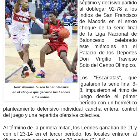
séptimo y decisivo partido
al doblegar 92-78 a los
Indios de San Francisco
de Macorís en el sexto
choque de la serie final
de la Liga Nacional de
Baloncesto celebrado
este miércoles en el
Palacio de los Deportes
Don Virgilio Travieso
Soto del Centro Olímpico.
Los “Escarlatas”, que
igualaron la serie final 3-
New Williams busca hacer ofensiva
3, impusieron el ritmo de
en el choque que ganaron los Leones
juego desde el primer
a los Indios.
período con un hermético
planteamiento defensivo individual cancha entera, control
del juego y una repartida ofensiva colectiva.
Al término de la primera mitad, los Leones ganaban de 11 y
con el 23-14 en el tercer período, los locales entraron al