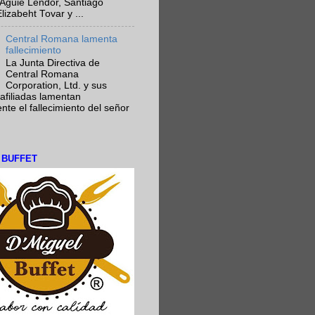
Aguie Lendor, Santiago
lizabeht Tovar y ...
Central Romana lamenta
fallecimiento
La Junta Directiva de
Central Romana
Corporation, Ltd. y sus
afiliadas lamentan
te el fallecimiento del señor
L BUFFET