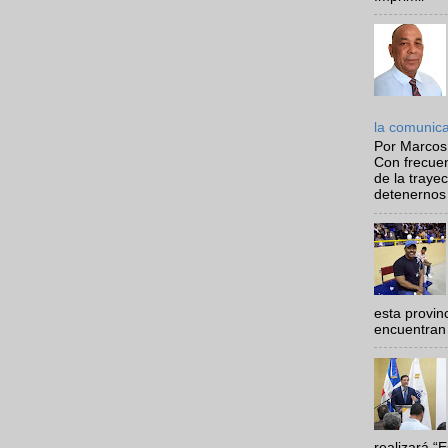
la comunic
Por Marcos
Con frecue
de la traye
detenernos 
esta provi
encuentran 
realizará “