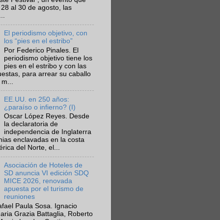
 28 al 30 de agosto, las
..
El periodismo objetivo, con
los “pies en el estribo”
Por Federico Pinales. El
periodismo objetivo tiene los
pies en el estribo y con las
estas, para arrear su caballo
 m...
EE.UU. en 250 años:
¿paraíso o infierno? (I)
Oscar López Reyes. Desde
la declaratoria de
independencia de Inglaterra
nias enclavadas en la costa
ica del Norte, el...
Asociación de Hoteles de
SD anuncia VI edición SDQ
MICE 2026, renovada
apuesta por el turismo de
reuniones
fael Paula Sosa. Ignacio
aria Grazia Battaglia, Roberto