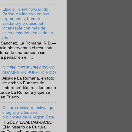
Elpidio Tolentino Garrido:
Periodista incisivo en sus
argumentos, hombre
solidario y profesional
incansable con más de
cinco décadas dedicadas a
ación
 Sánchez. La Romana, R.D.—
ncia observamos el resultado
ctoria de una persona sin
a pensar en el l...
DICEN, DETIENEN A TONY
ADAMES EN PUERTO RICO
Alcalde La Romana, en foto
de archivo Fuentes de
entero crédito, residentes en
ncia de La Romana y que se
en Puerto ...
Cultura realizará festival que
integrará a las seis
provincias de la región Este
HIGÜEY, LA ALTAGRACIA.-
El Ministerio de Cultura
Este Festival“, un evento que