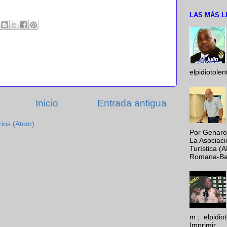
LAS MÁS L
elpidiotole
Inicio
Entrada antigua
rios (Atom)
Por Genaro
La Asociac
Turística (
Romana-Baya
m ; elpidi
Imprimir