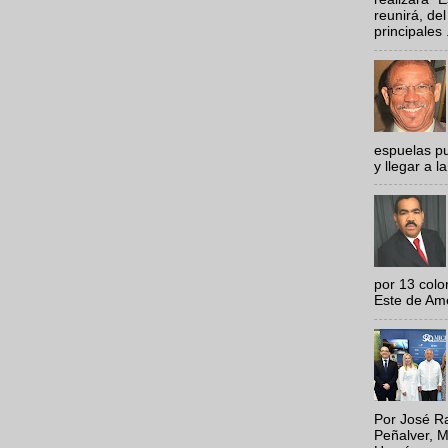
reunirá, del
principales .
espuelas pu
y llegar a la
por 13 colo
Este de Amér
Por José Ra
Peñalver, M