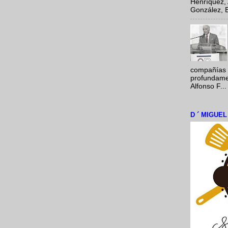
Henríquez, 
González, E
compañías 
profundamen
Alfonso F...
D ´ MIGUE