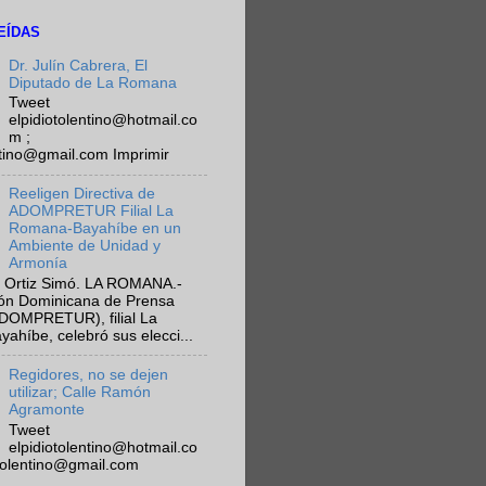
EÍDAS
Dr. Julín Cabrera, El
Diputado de La Romana
Tweet
elpidiotolentino@hotmail.co
m ;
ntino@gmail.com Imprimir
Reeligen Directiva de
ADOMPRETUR Filial La
Romana-Bayahíbe en un
Ambiente de Unidad y
Armonía
 Ortiz Simó. LA ROMANA.-
ión Dominicana de Prensa
ADOMPRETUR), filial La
híbe, celebró sus elecci...
Regidores, no se dejen
utilizar; Calle Ramón
Agramonte
Tweet
elpidiotolentino@hotmail.co
otolentino@gmail.com