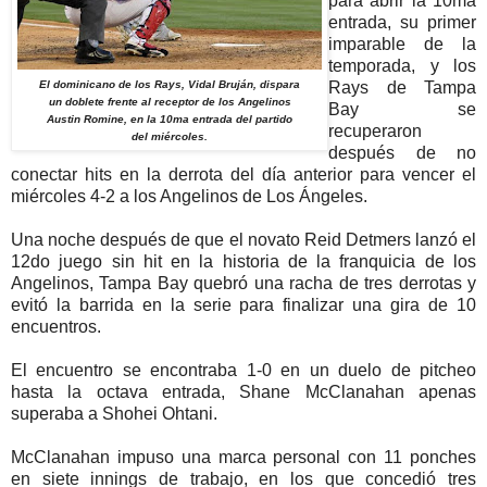
para abrir la 10ma
entrada, su primer
imparable de la
temporada, y los
El dominicano de los Rays, Vidal Bruján, dispara
Rays de Tampa
un doblete frente al receptor de los Angelinos
Bay se
Austin Romine, en la 10ma entrada del partido
recuperaron
del miércoles.
después de no
conectar hits en la derrota del día anterior para vencer el
miércoles 4-2 a los Angelinos de Los Ángeles.
Una noche después de que el novato Reid Detmers lanzó el
12do juego sin hit en la historia de la franquicia de los
Angelinos, Tampa Bay quebró una racha de tres derrotas y
evitó la barrida en la serie para finalizar una gira de 10
encuentros.
El encuentro se encontraba 1-0 en un duelo de pitcheo
hasta la octava entrada, Shane McClanahan apenas
superaba a Shohei Ohtani.
McClanahan impuso una marca personal con 11 ponches
en siete innings de trabajo, en los que concedió tres