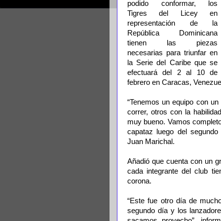
podido conformar, los
Tigres del Licey en
representación de la
República Dominicana
tienen las piezas
necesarias para triunfar en
la Serie del Caribe que se
efectuará del 2 al 10 de
febrero en Caracas, Venezue
“Tenemos un equipo con un
correr, otros con la habili
muy bueno. Vamos completos, l
capataz luego del segundo 
Juan Marichal.
Añadió que cuenta con un gr
cada integrante del club ti
corona.
“Este fue otro día de mucho
segundo día y los lanzadore
sacamos provecho”, infor