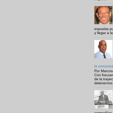
espuelas pu
y llegar a la
la comunic
Por Marcos
Con frecue
de la traye
detenernos 
compañías 