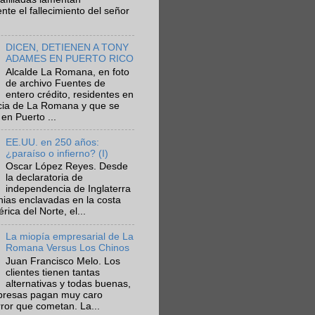
te el fallecimiento del señor
DICEN, DETIENEN A TONY
ADAMES EN PUERTO RICO
Alcalde La Romana, en foto
de archivo Fuentes de
entero crédito, residentes en
ncia de La Romana y que se
en Puerto ...
EE.UU. en 250 años:
¿paraíso o infierno? (I)
Oscar López Reyes. Desde
la declaratoria de
independencia de Inglaterra
nias enclavadas en la costa
ica del Norte, el...
La miopía empresarial de La
Romana Versus Los Chinos
Juan Francisco Melo. Los
clientes tienen tantas
alternativas y todas buenas,
presas pagan muy caro
rror que cometan. La...