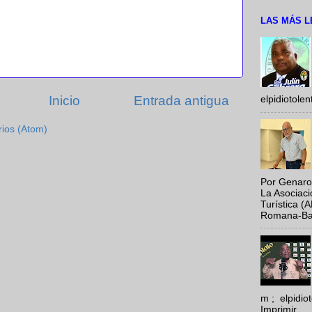
LAS MÁS L
Inicio
Entrada antigua
elpidiotole
rios (Atom)
Por Genaro
La Asociac
Turística (
Romana-Baya
m ; elpidi
Imprimir