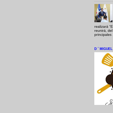
realizará “
reunirá, del
principales .
D ´ MIGUE