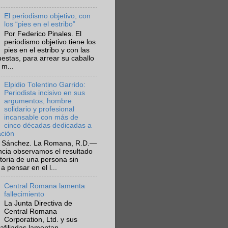
El periodismo objetivo, con
los “pies en el estribo”
Por Federico Pinales. El
periodismo objetivo tiene los
pies en el estribo y con las
estas, para arrear su caballo
 m...
Elpidio Tolentino Garrido:
Periodista incisivo en sus
argumentos, hombre
solidario y profesional
incansable con más de
cinco décadas dedicadas a
ación
 Sánchez. La Romana, R.D.—
ncia observamos el resultado
ctoria de una persona sin
a pensar en el l...
Central Romana lamenta
fallecimiento
La Junta Directiva de
Central Romana
Corporation, Ltd. y sus
afiliadas lamentan