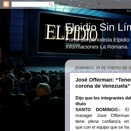
Elpidio Sin Lí
Portal del periodista Elpidi
Informaciones La Romana.
DOMINGO, 29 DE ENERO DE 2
José Offerman: “Tene
corona de Venezuela”
Dijo que los integrantes de
título
SANTO DOMINGO.-
El
manager José Offerman
tiene plena confianza en
que con el equipo que se ha