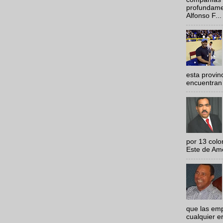
profundamen
Alfonso F...
esta provi
encuentran 
por 13 colo
Este de Amér
que las em
cualquier e