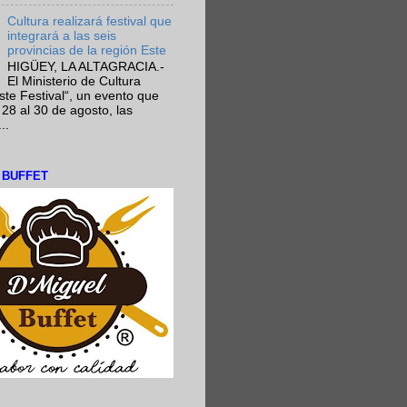
Cultura realizará festival que
integrará a las seis
provincias de la región Este
HIGÜEY, LA ALTAGRACIA.-
El Ministerio de Cultura
Este Festival“, un evento que
 28 al 30 de agosto, las
..
L BUFFET