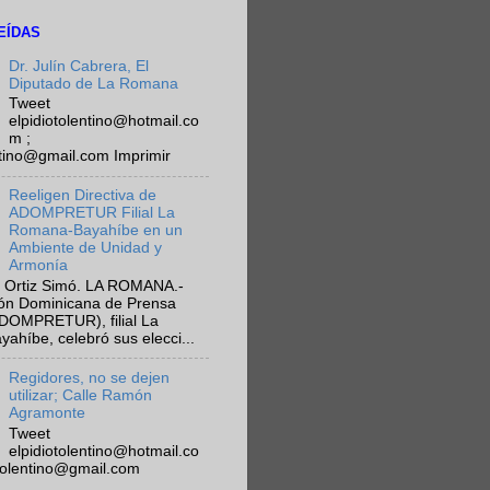
EÍDAS
Dr. Julín Cabrera, El
Diputado de La Romana
Tweet
elpidiotolentino@hotmail.co
m ;
ntino@gmail.com Imprimir
Reeligen Directiva de
ADOMPRETUR Filial La
Romana-Bayahíbe en un
Ambiente de Unidad y
Armonía
 Ortiz Simó. LA ROMANA.-
ión Dominicana de Prensa
ADOMPRETUR), filial La
híbe, celebró sus elecci...
Regidores, no se dejen
utilizar; Calle Ramón
Agramonte
Tweet
elpidiotolentino@hotmail.co
otolentino@gmail.com