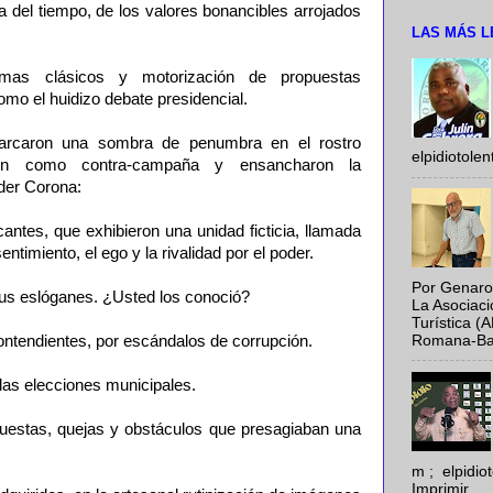
va del tiempo, de los valores bonancibles arrojados
LAS MÁS L
gmas clásicos y motorización de propuestas
omo el huidizo debate presidencial.
arcaron una sombra de penumbra en el rostro
elpidiotole
ron como contra-campaña y ensancharon la
der Corona:
cantes, que exhibieron una unidad ficticia, llamada
timiento, el ego y la rivalidad por el poder.
Por Genaro
sus eslóganes. ¿Usted los conoció?
La Asociac
Turística (
Romana-Baya
contendientes, por escándalos de corrupción.
 las elecciones municipales.
ncuestas, quejas y obstáculos que presagiaban una
m ; elpidi
Imprimir