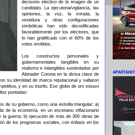
decisorio electivo de la imagen de un
candidato. La ejecutoria/vigilancia, las
opiniones, la voz, la mirada, la
vestidura y otras configuraciones
simbólicas han sido decodificadas
favorablemente por los electores, que
lo han gratificado con el 60% de los
votos emitidos.
Los constructos personales y
gubernamentales tangibles en su
realismo e intangibles sustentados por
APARTAHOT
Abinader Corona en la divisa clave de
laron su identidad de marca reputacional y saltaron
mpetitiva, y en su triunfo. Ese globo de oro estuvo
iez puntadas:
es de su gobierno, como una estrella triangular: a)
ada de la economía, en un escenario inflacionario
 la guerra; b) ejecución de más de 300 obras de
ción de los programas sociales, con énfasis en los