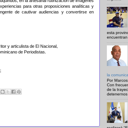
dquiridos, en la artesanal rutinización de imágenes
xperiencias para otras proposiciones analíticas y
ngente de cautivar audiencias y convertirse en
esta provi
encuentran 
or y articulista de El Nacional,
minicano de Periodistas.
;
la comunic
Por Marcos
Con frecue
de la traye
detenernos 
realizará “