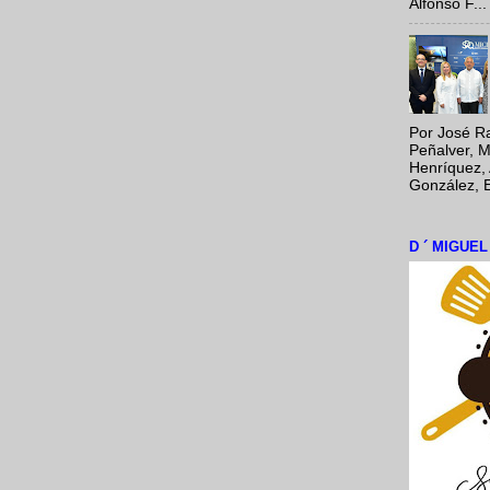
Alfonso F...
Por José Ra
Peñalver, M
Henríquez, 
González, E
D ´ MIGUE