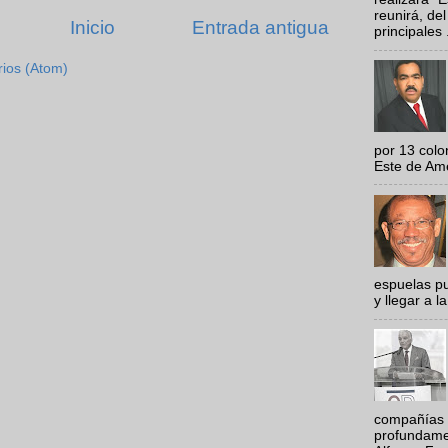
reunirá, del
Inicio
Entrada antigua
principales .
rios (Atom)
por 13 colo
Este de Amér
espuelas pu
y llegar a la
compañías 
profundamen