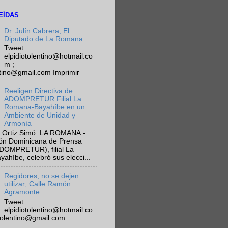
EÍDAS
Dr. Julín Cabrera, El
Diputado de La Romana
Tweet
elpidiotolentino@hotmail.co
m ;
ntino@gmail.com Imprimir
Reeligen Directiva de
ADOMPRETUR Filial La
Romana-Bayahíbe en un
Ambiente de Unidad y
Armonía
 Ortiz Simó. LA ROMANA.-
ión Dominicana de Prensa
ADOMPRETUR), filial La
híbe, celebró sus elecci...
Regidores, no se dejen
utilizar; Calle Ramón
Agramonte
Tweet
elpidiotolentino@hotmail.co
otolentino@gmail.com