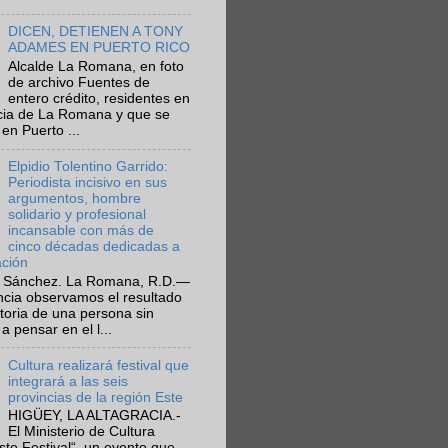
DICEN, DETIENEN A TONY
ADAMES EN PUERTO RICO
Alcalde La Romana, en foto
de archivo Fuentes de
entero crédito, residentes en
ncia de La Romana y que se
en Puerto ...
Elpidio Tolentino Garrido:
Periodista incisivo en sus
argumentos, hombre
solidario y profesional
incansable con más de
cinco décadas dedicadas a
ación
 Sánchez. La Romana, R.D.—
ncia observamos el resultado
ctoria de una persona sin
a pensar en el l...
Cultura realizará festival que
integrará a las seis
provincias de la región Este
HIGÜEY, LA ALTAGRACIA.-
El Ministerio de Cultura
Este Festival“, un evento que