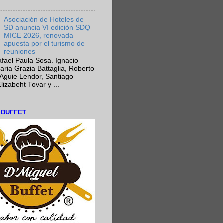
Asociación de Hoteles de
SD anuncia VI edición SDQ
MICE 2026, renovada
apuesta por el turismo de
reuniones
fael Paula Sosa. Ignacio
aria Grazia Battaglia, Roberto
Aguie Lendor, Santiago
lizabeht Tovar y ...
L BUFFET