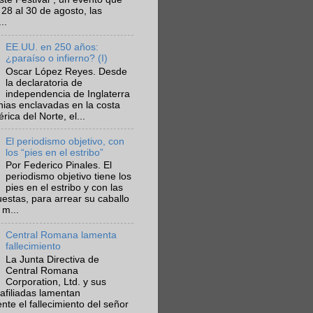
 28 al 30 de agosto, las
..
EE.UU. en 250 años:
¿paraíso o infierno? (I)
Oscar López Reyes. Desde
la declaratoria de
independencia de Inglaterra
nias enclavadas en la costa
ica del Norte, el...
El periodismo objetivo, con
los “pies en el estribo”
Por Federico Pinales. El
periodismo objetivo tiene los
pies en el estribo y con las
estas, para arrear su caballo
 m...
Central Romana lamenta
fallecimiento
La Junta Directiva de
Central Romana
Corporation, Ltd. y sus
afiliadas lamentan
te el fallecimiento del señor