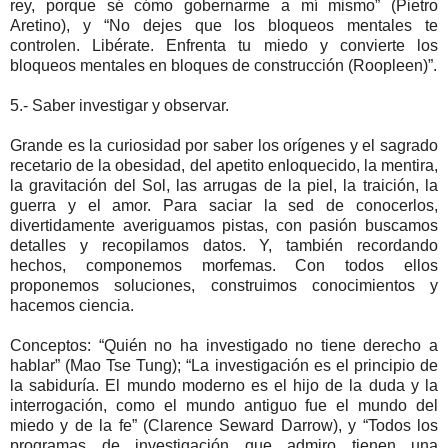
rey, porque sé cómo gobernarme a mí mismo” (Pietro
Aretino), y “No dejes que los bloqueos mentales te
controlen. Libérate. Enfrenta tu miedo y convierte los
bloqueos mentales en bloques de construcción (Roopleen)”.
5.- Saber investigar y observar.
Grande es la curiosidad por saber los orígenes y el sagrado
recetario de la obesidad, del apetito enloquecido, la mentira,
la gravitación del Sol, las arrugas de la piel, la traición, la
guerra y el amor. Para saciar la sed de conocerlos,
divertidamente averiguamos pistas, con pasión buscamos
detalles y recopilamos datos. Y, también recordando
hechos, componemos morfemas. Con todos ellos
proponemos soluciones, construimos conocimientos y
hacemos ciencia.
Conceptos: “Quién no ha investigado no tiene derecho a
hablar” (Mao Tse Tung); “La investigación es el principio de
la sabiduría. El mundo moderno es el hijo de la duda y la
interrogación, como el mundo antiguo fue el mundo del
miedo y de la fe” (Clarence Seward Darrow), y “Todos los
programas de investigación que admiro tienen una