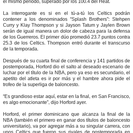
el mismo período, superado por los 100.4 del Heat.
La interrogante es si en el tú-a-tú los Celtics podrán
contener a los denominados “Splash Brothers”: Stehpen
Curry y Klay Thompson y si Jayson Tatum y Jaylen Brown
serán de igual manera un dolor de cabeza para la defensa
de los Guerreros. El primer dúo promedió 23.7 puntos contra
25.3 de los Celtics. Thompson entró durante el transcurso
de la temporada.
Después de su cuarta final de conferencia y 141 partidos de
postemporada, Horford dio el salto al deseado escenario de
luchar por el título de la NBA, pero ya eso es secundario, el
apetito del atleta es ir por más y el hambre ahora pide el
trofeo de la superliga de baloncesto.
“Es grandioso estar aquí, estar en la final, en San Francisco,
es algo emocionante”, dijo Horford ayer.
Horford, el primer dominicano que alcanza la final de la
NBA (también el primero en ganar dos títulos de baloncesto
universitario), va por agregar más a su singular carrera, con
unos Celtics que fueron sus rivales de postemporada en