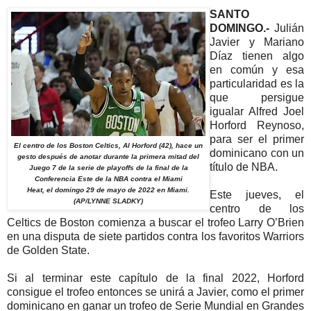
SANTO
DOMINGO.-
Julián
Javier y Mariano
Díaz tienen algo
en común y esa
particularidad es la
que persigue
igualar Alfred Joel
Horford Reynoso,
para ser el primer
El centro de los Boston Celtics, Al Horford (42), hace un
dominicano con un
gesto después de anotar durante la primera mitad del
título de NBA.
Juego 7 de la serie de playoffs de la final de la
Conferencia Este de la NBA contra el Miami
Heat, el domingo 29 de mayo de 2022 en Miami.
Este jueves, el
(AP/LYNNE SLADKY)
centro de los
Celtics de Boston comienza a buscar el trofeo Larry O’Brien
en una disputa de siete partidos contra los favoritos Warriors
de Golden State.
Si al terminar este capítulo de la final 2022, Horford
consigue el trofeo entonces se unirá a Javier, como el primer
dominicano en ganar un trofeo de Serie Mundial en Grandes