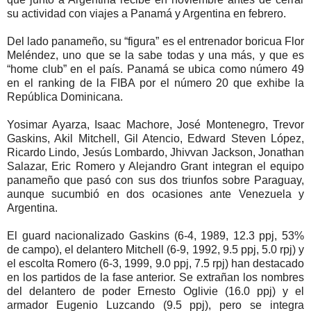
su actividad con viajes a Panamá y Argentina en febrero.
Del lado panameño, su “figura” es el entrenador boricua Flor
Meléndez, uno que se la sabe todas y una más, y que es
“home club” en el país. Panamá se ubica como número 49
en el ranking de la FIBA por el número 20 que exhibe la
República Dominicana.
Yosimar Ayarza, Isaac Machore, José Montenegro, Trevor
Gaskins, Akil Mitchell, Gil Atencio, Edward Steven López,
Ricardo Lindo, Jesús Lombardo, Jhivvan Jackson, Jonathan
Salazar, Eric Romero y Alejandro Grant integran el equipo
panameño que pasó con sus dos triunfos sobre Paraguay,
aunque sucumbió en dos ocasiones ante Venezuela y
Argentina.
El guard nacionalizado Gaskins (6-4, 1989, 12.3 ppj, 53%
de campo), el delantero Mitchell (6-9, 1992, 9.5 ppj, 5.0 rpj) y
el escolta Romero (6-3, 1999, 9.0 ppj, 7.5 rpj) han destacado
en los partidos de la fase anterior. Se extrañan los nombres
del delantero de poder Ernesto Oglivie (16.0 ppj) y el
armador Eugenio Luzcando (9.5 ppj), pero se integra