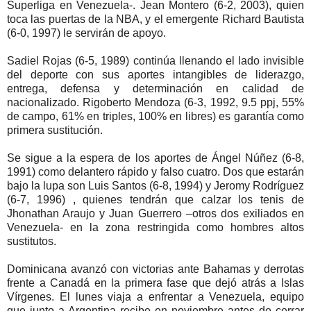
Superliga en Venezuela-. Jean Montero (6-2, 2003), quien
toca las puertas de la NBA, y el emergente Richard Bautista
(6-0, 1997) le servirán de apoyo.
Sadiel Rojas (6-5, 1989) continúa llenando el lado invisible
del deporte con sus aportes intangibles de liderazgo,
entrega, defensa y determinación en calidad de
nacionalizado. Rigoberto Mendoza (6-3, 1992, 9.5 ppj, 55%
de campo, 61% en triples, 100% en libres) es garantía como
primera sustitución.
Se sigue a la espera de los aportes de Ángel Núñez (6-8,
1991) como delantero rápido y falso cuatro. Dos que estarán
bajo la lupa son Luis Santos (6-8, 1994) y Jeromy Rodríguez
(6-7, 1996) , quienes tendrán que calzar los tenis de
Jhonathan Araujo y Juan Guerrero –otros dos exiliados en
Venezuela- en la zona restringida como hombres altos
sustitutos.
Dominicana avanzó con victorias ante Bahamas y derrotas
frente a Canadá en la primera fase que dejó atrás a Islas
Vírgenes. El lunes viaja a enfrentar a Venezuela, equipo
que junto a Argentina recibe en noviembre antes de cerrar