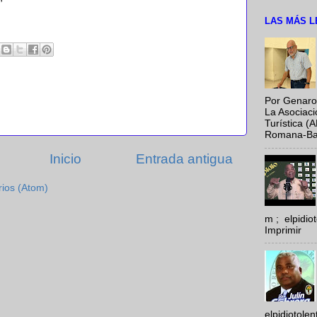
LAS MÁS L
Por Genaro
La Asociac
Turística (
Romana-Baya
Inicio
Entrada antigua
rios (Atom)
m ; elpidi
Imprimir
elpidiotole