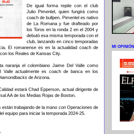
De igual forma repite con el club
Julio Pimentel, quien fungirá como
coach de bullpen. Pimentel es nativo
de La Romana y fue drafteado por
los Toros en la ronda 2 en el 2004 y
debutó esa misma temporada con el
club, lanzando en cinco temporadas
MI OPINIÓ
icia. El romanense es en la actualidad coach de
 con los Reales de Kansas City.
ta naranja el colombiano Jaime Del Valle como
l Valle actualmente es coach de banca en los
s Diamondbacks de Arizona.
lidad estará Chad Epperson, actual dirigente de
rsal AA de los Medias Rojas de Boston.
 están trabajando de la mano con Operaciones de
del equipo para iniciar la temporada 2024-25.
;