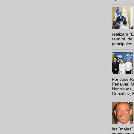
realizará “
reunirá, del
principales .
Por José Ra
Peñalver, M
Henríquez, 
González, E
las “malas”
surgimiento