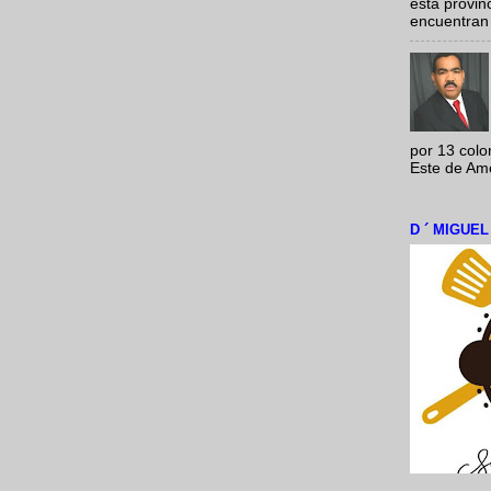
esta provi
encuentran 
por 13 colo
Este de Amér
D ´ MIGUE