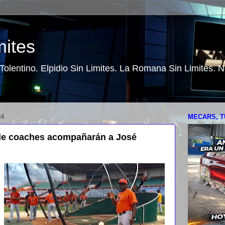
mites
o Tolentino. Elpidio Sin Limites. La Romana Sin Limites.
24
MECARS, T
 de coaches acompañarán a José