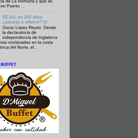
ncia de La Romana y que se
en Puerto ...
EE.UU. en 250 años:
¿paraíso o infierno? (I)
Oscar López Reyes. Desde
la declaratoria de
independencia de Inglaterra
nias enclavadas en la costa
ica del Norte, el...
L BUFFET