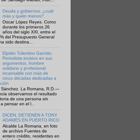
Deuda y gobiernos, ¿cuál
más y quién menos?
Oscar López Reyes. Como
durante los primeros 26
años del siglo XXI, entre el
6% del Presupuesto General
ha sido destina...
Elpidio Tolentino Garrido:
Periodista incisivo en sus
argumentos, hombre
solidario y profesional
incansable con más de
cinco décadas dedicadas a
ación
 Sánchez. La Romana, R.D.—
ncia observamos el resultado
ctoria de una persona sin
a pensar en el l...
DICEN, DETIENEN A TONY
ADAMES EN PUERTO RICO
Alcalde La Romana, en foto
de archivo Fuentes de
entero crédito, residentes en