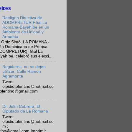
EÍDAS
Reeligen Directiva de
ADOMPRETUR Filial La
Romana-Bayahíbe en un
Ambiente de Unidad y
Armonía
 Ortiz Simó. LA ROMANA.-
ión Dominicana de Prensa
ADOMPRETUR), filial La
híbe, celebró sus elecci...
Regidores, no se dejen
utilizar; Calle Ramón
Agramonte
Tweet
elpidiotolentino@hotmail.co
otolentino@gmail.com
Dr. Julín Cabrera, El
Diputado de La Romana
Tweet
elpidiotolentino@hotmail.co
m ;
ntino@gmail.com Imprimir