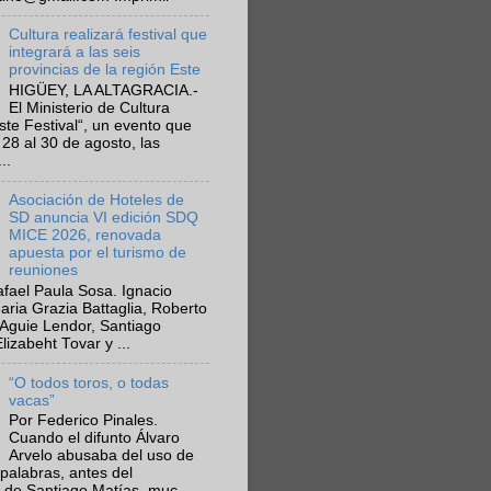
Cultura realizará festival que
integrará a las seis
provincias de la región Este
HIGÜEY, LA ALTAGRACIA.-
El Ministerio de Cultura
Este Festival“, un evento que
 28 al 30 de agosto, las
..
Asociación de Hoteles de
SD anuncia VI edición SDQ
MICE 2026, renovada
apuesta por el turismo de
reuniones
fael Paula Sosa. Ignacio
aria Grazia Battaglia, Roberto
Aguie Lendor, Santiago
lizabeht Tovar y ...
“O todos toros, o todas
vacas”
Por Federico Pinales.
Cuando el difunto Álvaro
Arvelo abusaba del uso de
 palabras, antes del
 de Santiago Matías, muc...