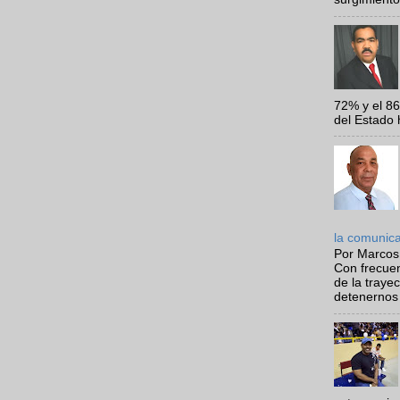
72% y el 8
del Estado 
la comunic
Por Marcos
Con frecue
de la traye
detenernos 