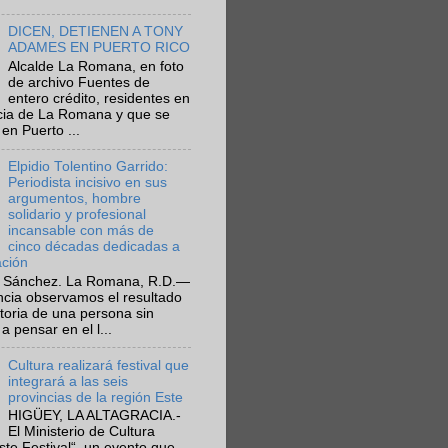
DICEN, DETIENEN A TONY
ADAMES EN PUERTO RICO
Alcalde La Romana, en foto
de archivo Fuentes de
entero crédito, residentes en
ncia de La Romana y que se
en Puerto ...
Elpidio Tolentino Garrido:
Periodista incisivo en sus
argumentos, hombre
solidario y profesional
incansable con más de
cinco décadas dedicadas a
ación
 Sánchez. La Romana, R.D.—
ncia observamos el resultado
ctoria de una persona sin
a pensar en el l...
Cultura realizará festival que
integrará a las seis
provincias de la región Este
HIGÜEY, LA ALTAGRACIA.-
El Ministerio de Cultura
Este Festival“, un evento que