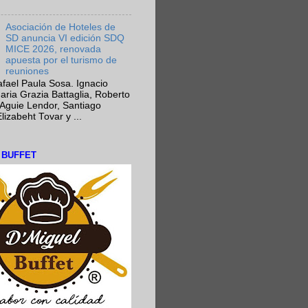
Asociación de Hoteles de
SD anuncia VI edición SDQ
MICE 2026, renovada
apuesta por el turismo de
reuniones
fael Paula Sosa. Ignacio
aria Grazia Battaglia, Roberto
Aguie Lendor, Santiago
lizabeht Tovar y ...
L BUFFET