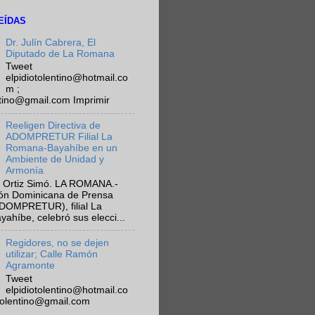
EÍDAS
Dr. Julín Cabrera, El
Diputado de La Romana
Tweet
elpidiotolentino@hotmail.co
m ;
ntino@gmail.com Imprimir
Reeligen Directiva de
ADOMPRETUR Filial La
Romana-Bayahíbe en un
Ambiente de Unidad y
Armonía
 Ortiz Simó. LA ROMANA.-
ión Dominicana de Prensa
ADOMPRETUR), filial La
híbe, celebró sus elecci...
Regidores, no se dejen
utilizar; Calle Ramón
Agramonte
Tweet
elpidiotolentino@hotmail.co
otolentino@gmail.com