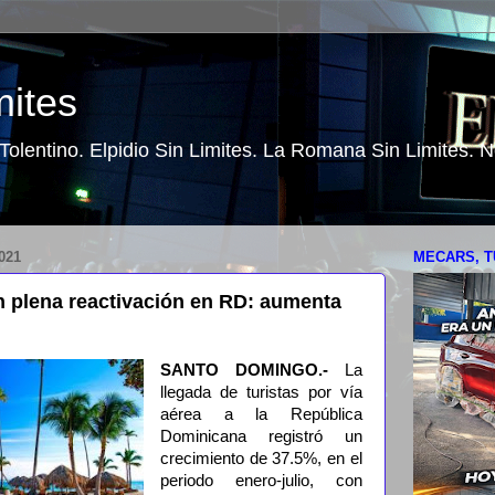
mites
o Tolentino. Elpidio Sin Limites. La Romana Sin Limites.
021
MECARS, T
en plena reactivación en RD: aumenta
SANTO DOMINGO.-
La
llegada de turistas por vía
aérea a la República
Dominicana registró un
crecimiento de 37.5%, en el
periodo enero-julio, con