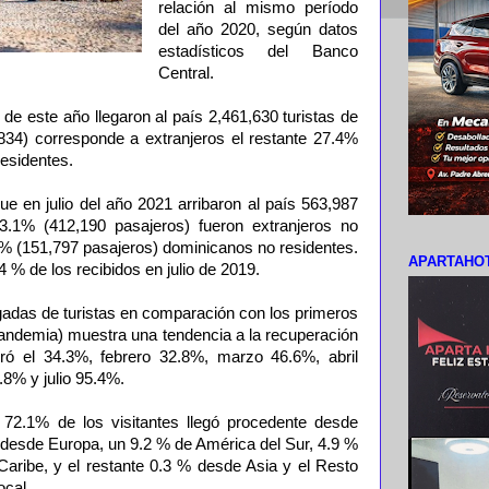
relación al mismo período
del año 2020, según datos
estadísticos del Banco
Central.
de este año llegaron al país 2,461,630 turistas de
,834) corresponde a extranjeros el restante 27.4%
esidentes.
ue en julio del año 2021 arribaron al país 563,987
73.1% (412,190 pasajeros) fueron extranjeros no
9 % (151,797 pasajeros) dominicanos no residentes.
APARTAHOT
 % de los recibidos en julio de 2019.
gadas de turistas en comparación con los primeros
andemia) muestra una tendencia a la recuperación
gró el 34.3%, febrero 32.8%, marzo 46.6%, abril
8% y julio 95.4%.
el 72.1% de los visitantes llegó procedente desde
 desde Europa, un 9.2 % de América del Sur, 4.9 %
Caribe, y el restante 0.3 % desde Asia y el Resto
ocal.