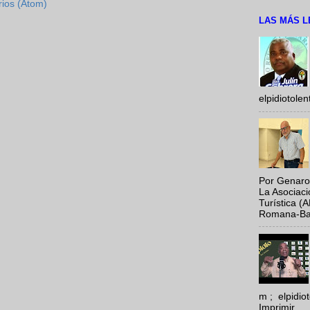
rios (Atom)
LAS MÁS L
elpidiotole
Por Genaro
La Asociac
Turística (
Romana-Baya
m ; elpidi
Imprimir