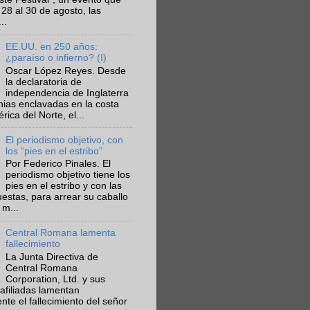
 28 al 30 de agosto, las
..
EE.UU. en 250 años:
¿paraíso o infierno? (I)
Oscar López Reyes. Desde
la declaratoria de
independencia de Inglaterra
nias enclavadas en la costa
ica del Norte, el...
El periodismo objetivo, con
los “pies en el estribo”
Por Federico Pinales. El
periodismo objetivo tiene los
pies en el estribo y con las
estas, para arrear su caballo
 m...
Central Romana lamenta
fallecimiento
La Junta Directiva de
Central Romana
Corporation, Ltd. y sus
afiliadas lamentan
te el fallecimiento del señor