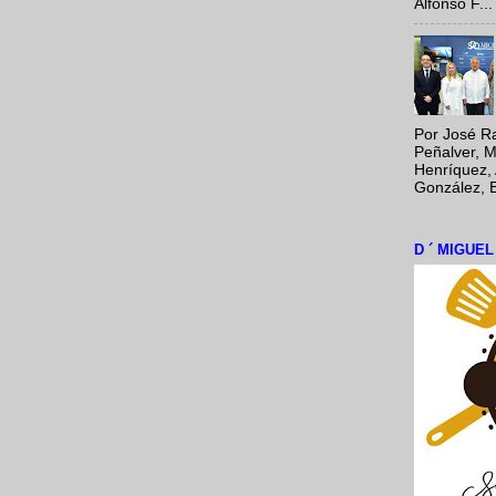
Alfonso F...
Por José Ra
Peñalver, M
Henríquez, 
González, E
D ´ MIGUE