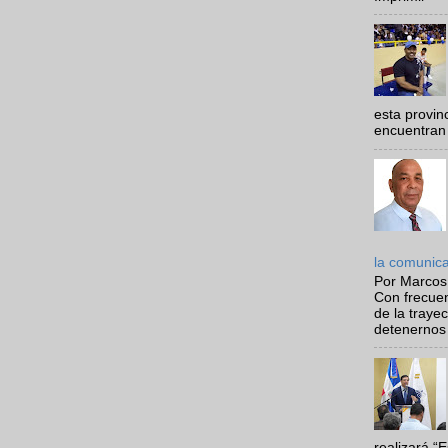
esta provi
encuentran 
la comunic
Por Marcos
Con frecue
de la traye
detenernos 
realizará “